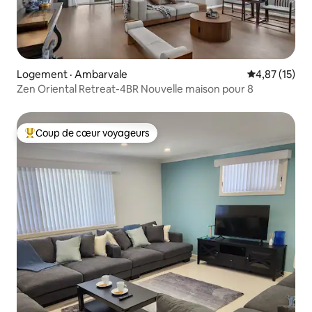
Logement · Ambarvale
Note moyenne
4,87 (15)
Zen Oriental Retreat-4BR Nouvelle maison pour 8
Coup de cœur voyageurs
Coup de cœur voyageurs parmi les plus aimés