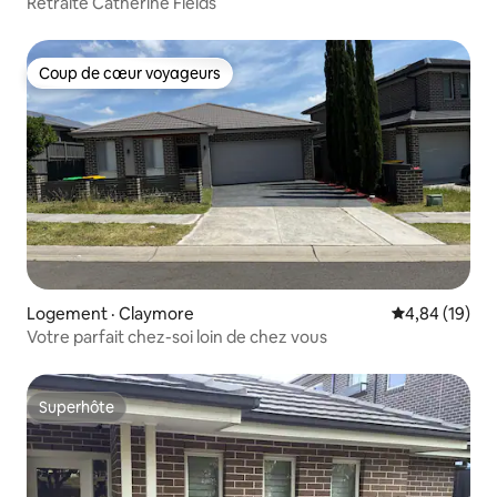
Retraite Catherine Fields
Coup de cœur voyageurs
Coup de cœur voyageurs
Logement · Claymore
Note moyenne
4,84 (19)
Votre parfait chez-soi loin de chez vous
Superhôte
Superhôte