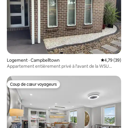
Logement · Campbelltown
Note moyenne
4,79 (39)
Appartement entièrement privé à l'avant de la WSU
Campbelltown
Coup de cœur voyageurs
Coup de cœur voyageurs