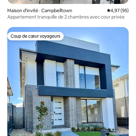
Maison d'invité · Campbelltown
Note moyenne
4,97 (95)
Appartement tranquille de 2 chambres avec cour privée
Coup de cœur voyageurs
Coup de cœur voyageurs