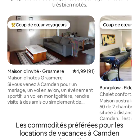
très bien notés.
Coup de cœur voyageurs
Coup de cœur vo
Coup de cœur voyageurs parmi les plus aimés
Coup de cœur vo
Maison d'invité · Grasmere
Note moyenne de 4,99 sur 5, 
4,99 (91)
Maison d'hôtes Grasmere
Si vous venez à Camden pour un
Bungalow · Eldersl
mariage, un vol en avion, un événement
Chalet confortabl
sportif, un vol en montgolfière, rendre
Camden (notre châ
Maison australien
visite à des amis ou simplement de
50 de 2 chambres
passage, n'hésitez pas à vous détendre
située à distance
dans un petit coin tranquille de la
Camden. Il est sit
brousse. À seulement 3 km du canton
Les commodités préférées pour les
tranquille du fer à
de Camden. Agréable et calme pour un
nombreuses possib
long séjour ou comme camp de base
locations de vacances à Camden
stationnement et u
pour le travail. Disposez de votre propre