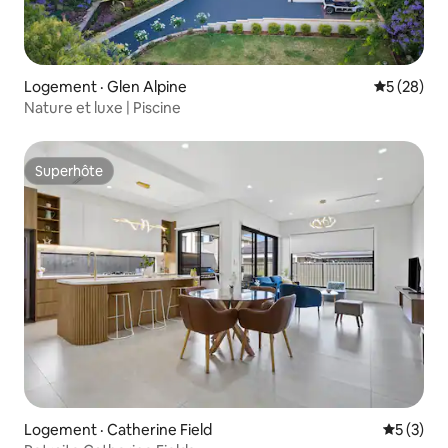
Logement · Glen Alpine
Note moye
5 (28)
Nature et luxe | Piscine
Superhôte
Superhôte
Logement · Catherine Field
Note moy
5 (3)