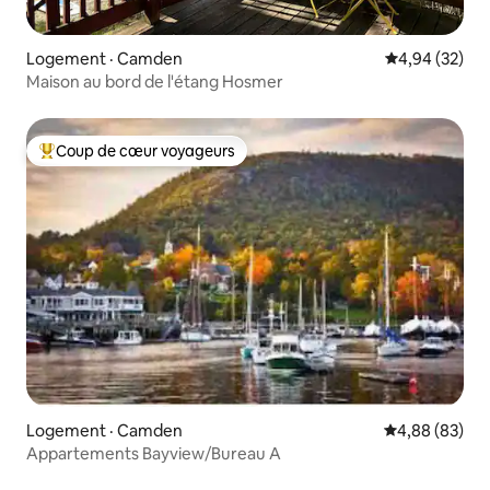
Logement · Camden
Note moyenne
4,94 (32)
Maison au bord de l'étang Hosmer
Coup de cœur voyageurs
Coup de cœur voyageurs parmi les plus aimés
Logement · Camden
Note moyenne
4,88 (83)
Appartements Bayview/Bureau A