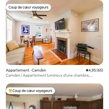
Coup de cœur voyageurs
Coup de cœur voyageurs
Appartement · Camden
Note moyenne
4,95 (65)
Camden | Appartement lumineux d'une chambre,
accessible à pied
Coup de cœur voyageurs
Coup de cœur voyageurs parmi les plus aimés