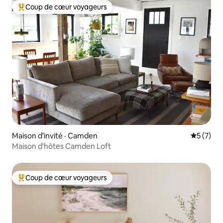
Coup de cœur voyageurs
Coup de cœur voyageurs parmi les plus aimés
Maison d'invité · Camden
Note moy
5 (7)
Maison d'hôtes Camden Loft
Coup de cœur voyageurs
Coup de cœur voyageurs parmi les plus aimés