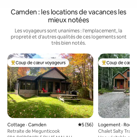
Camden : les locations de vacances les
mieux notées
Les voyageurs sont unanimes : l'emplacement, la
propreté et d'autres qualités de ces logements sont
très bien notés.
Coup de cœur voyageurs
Coup de cœur 
Coup de cœur voyageurs parmi les plus aimés
Coup de cœur voy
Cottage · Camden
Note moyenne de 5 sur 5, 
5 (56)
Logement · Rockp
Retraite de Megunticook
Chalet Salty Trails