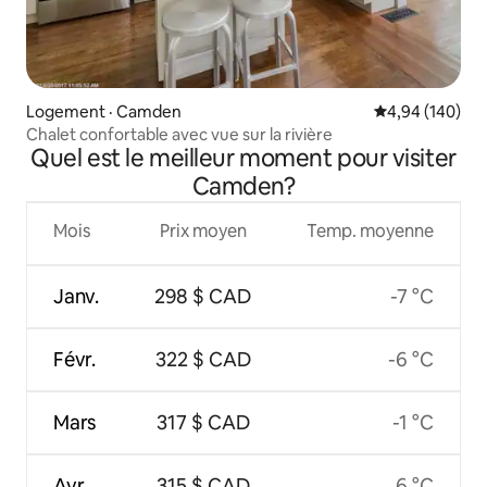
Logement · Camden
Note moyenne 
4,94 (140)
Chalet confortable avec vue sur la rivière
Quel est le meilleur moment pour visiter
Camden?
Mois
Prix moyen
Temp. moyenne
Janv.
298 $ CAD
-7 °C
Févr.
322 $ CAD
-6 °C
Mars
317 $ CAD
-1 °C
Avr.
315 $ CAD
6 °C