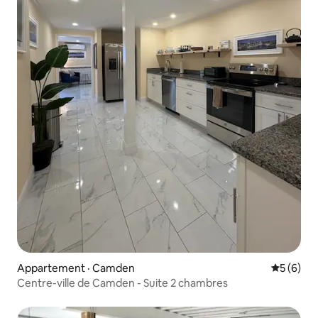
Appartement · Camden
Note moy
5 (6)
Centre-ville de Camden - Suite 2 chambres