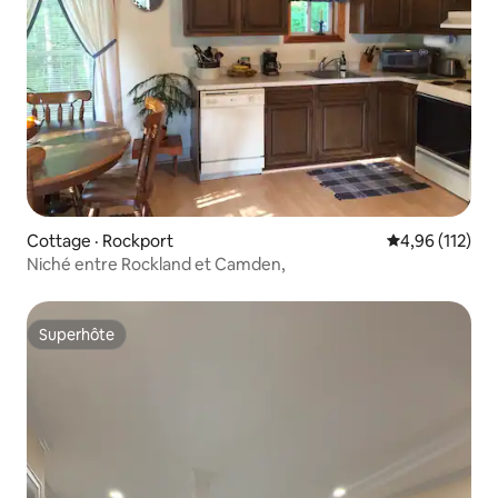
Cottage · Rockport
Note moyenne 
4,96 (112)
Niché entre Rockland et Camden,
Superhôte
Superhôte