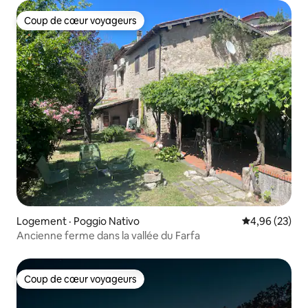
Coup de cœur voyageurs
Coup de cœur voyageurs
Logement · Poggio Nativo
Note moyenne
4,96 (23)
Ancienne ferme dans la vallée du Farfa
Coup de cœur voyageurs
Coup de cœur voyageurs