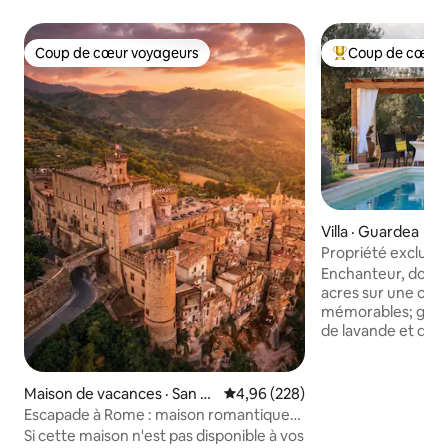
Coup de cœur voyageurs
Coup de cœur 
Coup de cœur voyageurs
Coup de cœur voy
Villa · Guardea
Propriété exclusiv
piscine et oliveraie
Enchanteur, domai
acres sur une colli
mémorables; gran
de lavande et de 
l'année. Nouvelle c
Starlink. Très privé et paisible 2 étages, 4
chambres, 4 salles 
Maison de vacances · San G
Note moyenne de 4,96 sur 5, 2
4,96 (228)
smartTV 55 pouces
regorio da Sassola
Escapade à Rome : maison romantique
équipée, porche e
de 2 chambres dans les murs du château
Si cette maison n'est pas disponible à vos
en plein air, barb