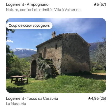
Logement · Ampognano
Note moye
5 (57)
Nature, confort et intimité : Villa à Valnerina
Coup de cœur voyageurs
Coup de cœur voyageurs
Logement · Tocco da Casauria
Note moyenne
4,96 (25)
La Masseria