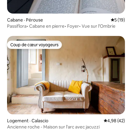
Cabane · Pérouse
Note moye
5 (19)
Passiflora• Cabane en pierre• Foyer• Vue sur l’Ombrie
Coup de cœur voyageurs
Coup de cœur voyageurs
Logement · Calascio
Note moyenne
4,98 (42)
Ancienne roche - Maison sur l'arc avec jacuzzi