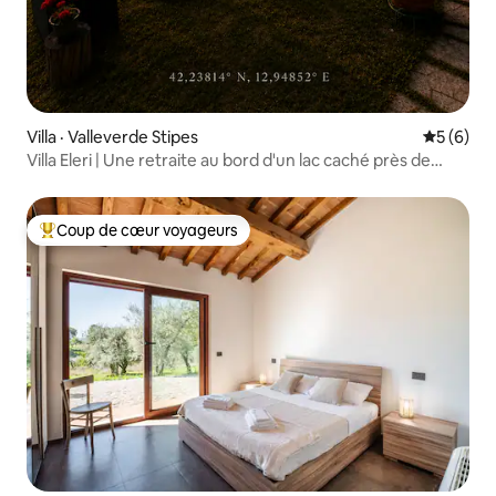
Villa · Valleverde Stipes
Note moy
5 (6)
Villa Eleri | Une retraite au bord d'un lac caché près de
Rome
Coup de cœur voyageurs
Coup de cœur voyageurs parmi les plus aimés