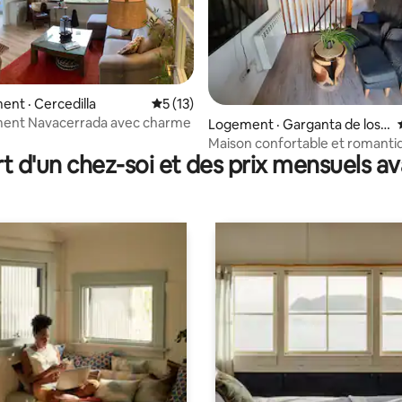
sur 5, 169 commentaires
nt · Cercedilla
Note moyenne de 5 sur 5, 13 commentai
5 (13)
ent Navacerrada avec charme
Logement · Garganta de los
Montes
Maison confortable et romanti
t d'un chez-soi et des prix mensuels 
la sierra