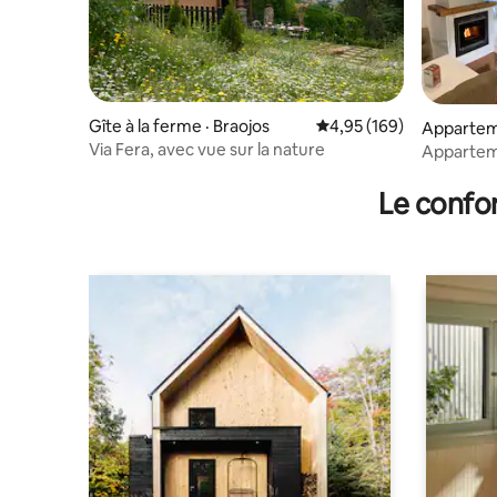
Gîte à la ferme · Braojos
Note moyenne de 4,95 
4,95 (169)
Apparteme
Via Fera, avec vue sur la nature
Appartem
Le confor