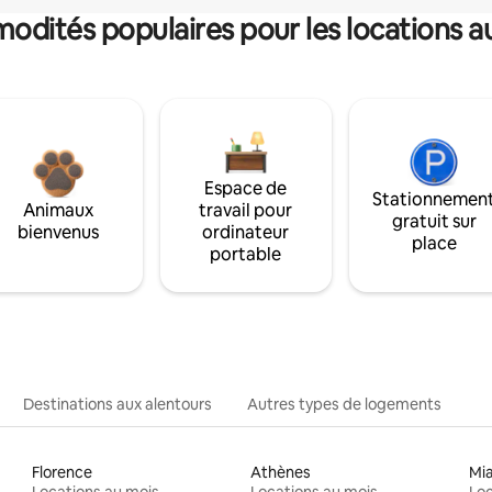
dités populaires pour les locations a
Espace de
Stationnemen
Animaux
travail pour
gratuit sur
bienvenus
ordinateur
place
portable
Destinations aux alentours
Autres types de logements
Florence
Athènes
Mi
Locations au mois
Locations au mois
Loc