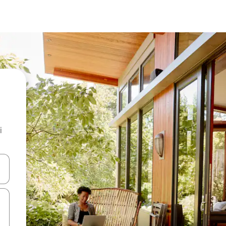
i
.
utilisant les flèches vers le haut et vers le bas, ou en appuyant dessus 