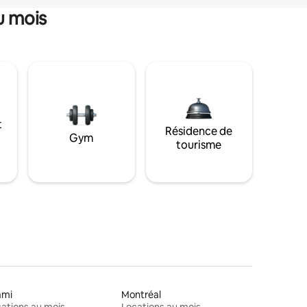
u mois
t
Résidence de
Gym
tourisme
ami
Montréal
ations au mois
Locations au mois