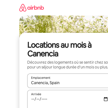
Aller
directement
au
contenu
Locations au mois à
Canencia
Découvrez des logements où se sentir chez so
pour un séjour longue durée d’un mois ou plus
Emplacement
Quand les résultats sont affichés, parcourez-les en 
Arrivée