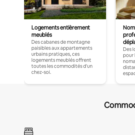
Logements entièrement
Noma
meublés
prof
dépl
Des cabanes de montagne
paisibles aux appartements
Des 
urbains pratiques, ces
pour 
logements meublés offrent
nomad
toutes les commodités d'un
dista
chez-soi.
espac
Commodit