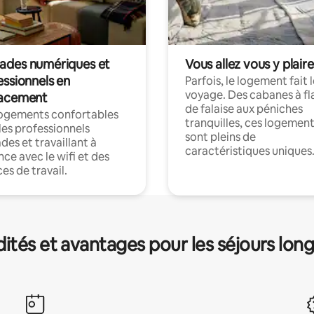
des numériques et
Vous allez vous y plaire
essionnels en
Parfois, le logement fait 
voyage. Des cabanes à fl
acement
de falaise aux péniches
logements confortables
tranquilles, ces logemen
les professionnels
sont pleins de
es et travaillant à
caractéristiques uniques
nce avec le wifi et des
es de travail.
és et avantages pour les séjours lon