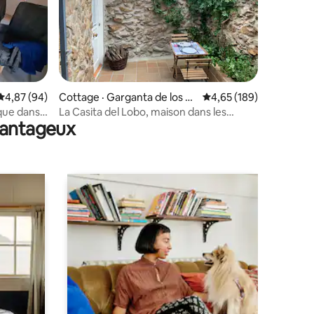
res
Note moyenne de 4,87 sur 5, 94 commentaires
4,87 (94)
Cottage · Garganta de los M
Note moyenne de 4,65 
4,65 (189)
ontes
que dans
La Casita del Lobo, maison dans les
avantageux
montagnes.