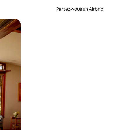
Partez-vous un Airbnb
et en les faisant glisser.