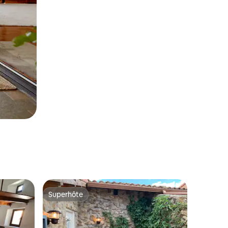
Superhôte
Superhôte