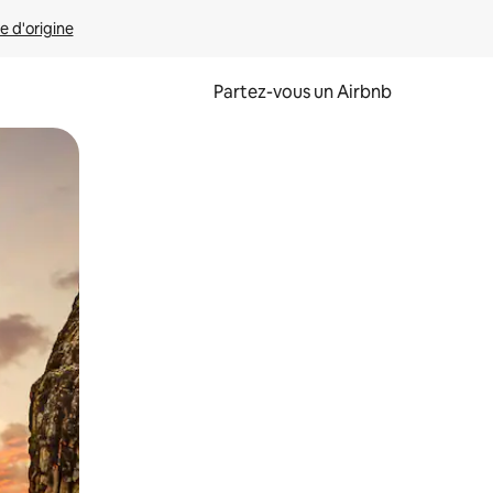
e d'origine
Partez-vous un Airbnb
et en les faisant glisser.