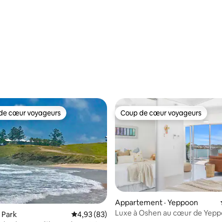
de cœur voyageurs
Coup de cœur voyageurs
cœur voyageurs parmi les plus aimés
Coup de cœur voyageurs
Appartement · Yeppoon
Luxe à Oshen au cœur de Yep
 sur 5, 17 commentaires
u Park
Note moyenne de 4,93 sur 5, 83 commentai
4,93 (83)