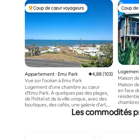
Coup de cœur voyageurs
Coup de
Coup de cœur voyageurs parmi les plus aimés
Coup de
Logement
Appartement · Emu Park
Note moyenne de 4,88 
4,88 (103)
Maison de
Vue sur l'océan à Emu Park
Maison de
Logement d'une chambre au cœur
en face de
d'Emu Park. À quelques pas des plages,
résidentie
de l'hôtel et de la ville unique, avec des
chambres,
boutiques, des cafés, une galerie d'art,
la maison, 
Les commodités pré
un musée et un monument RSL
cuisine e
Détendez-vous sur votre grande
terrasse 
terrasse avec vue sur l'océan ou
d'extérie
traversez la route pour vous baigner sur
matin avec
la plage surveillée. Tous les chiens sont
apaisant 