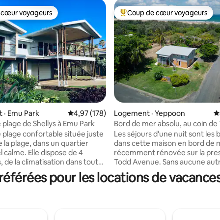
 cœur voyageurs
Coup de cœur voyageurs
 cœur voyageurs
Coup de cœur voyageurs parmi 
 · Emu Park
Note moyenne de 4,97 sur 5, 178 commentai
4,97 (178)
Logement · Yeppoon
N
sur 5, 103 commentaires
 plage de Shellys à Emu Park
Bord de mer absolu, au coin de
et Kean St.
 plage confortable située juste
Les séjours d'une nuit sont les
 la plage, dans un quartier
dans cette maison en bord de 
l calme. Elle dispose de 4
récemment rénovée sur la pres
 de la climatisation dans toute
Todd Avenue. Sans aucune autre maison
du Wi-Fi, de livres à lire, d'une
entre vous et l'océan, vous êtes
férées pour les locations de vacance
ntièrement équipée et d'une
minutes à pied de la plage ouve
avant relaxante avec mobilier
Farnborough. Située au bout d'
ur. Savourez votre café du
sac, la maison est parfaite pour 
 la brise marine et le son
familles, ceux qui apportent de
des vagues. La grande cour
véhicules supplémentaires ou 