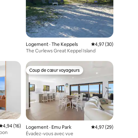
Logement · The Keppels
Note moyenne de 4,97
4,97 (30)
The Curlews Great Keppel Island
Coup de cœur voyageurs
Coup de cœur voyageurs
Note moyenne de 4,94 sur 5, 16 commentaires
4,94 (16)
Logement · Emu Park
Note moyenne de 4,97
4,97 (29)
poon
res
Évadez-vous avec vue