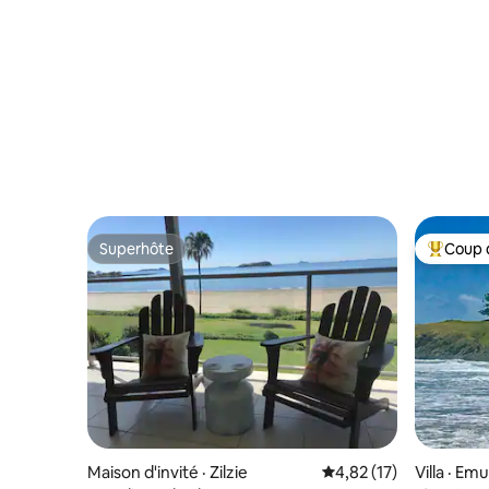
Superhôte
Coup 
Superhôte
Coup de 
Maison d'invité · Zilzie
Note moyenne de 4,82
4,82 (17)
Villa · Em