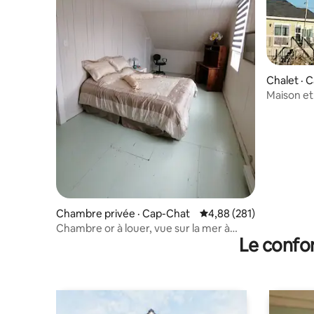
Chalet · 
Maison et
Cap-Chat
Chambre privée · Cap-Chat
Note moyenne de 4,88 
4,88 (281)
Chambre or à louer, vue sur la mer à
Le confor
Cap-Chat