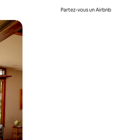
Partez-vous un Airbnb
et en les faisant glisser.