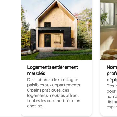
Logements entièrement
Noma
meublés
prof
dépl
Des cabanes de montagne
paisibles aux appartements
Des 
urbains pratiques, ces
pour 
logements meublés offrent
nomad
toutes les commodités d'un
dista
chez-soi.
espac