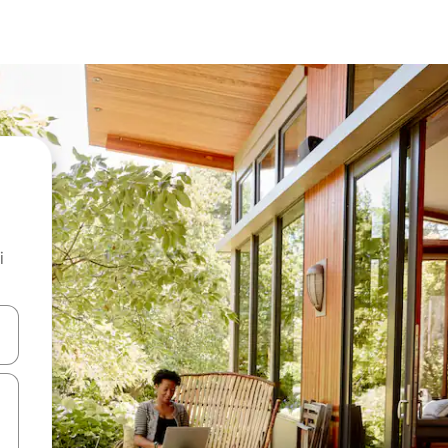
i
.
utilisant les flèches vers le haut et vers le bas, ou en appuyant dessus 