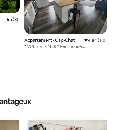
Mo
Note moyenne de 5 sur 5, 21 commentaires
5 (21)
res
Appartement · Cap-Chat
Note moyenne de 4,84
4,84 (110)
* VUE sur la MER * Penthouse
entièrement rénové
avantageux