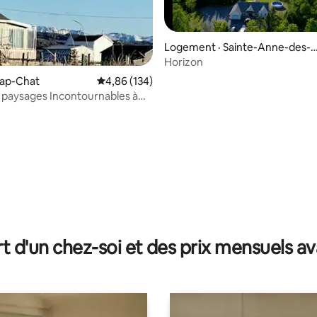
Logement · Sainte-Anne-des-
nts
Horizon
Cap-Chat
Note moyenne de 4,86 sur 5, 134 commentai
4,86 (134)
 paysages Incontournables à
sur 5, 281 commentaires
t d'un chez-soi et des prix mensuels 