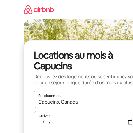
Aller
directement
au
contenu
Locations au mois à
Capucins
Découvrez des logements où se sentir chez so
pour un séjour longue durée d’un mois ou plus
Emplacement
Quand les résultats sont affichés, parcourez-les en 
Arrivée