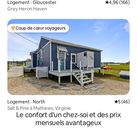
Logement · Gloucester
Note moyenne 
4,96 (166)
Grey Heron Haven
Coup de cœur voyageurs
Coup de cœur voyageurs parmi les plus aimés
Logement · North
Note moye
5 (46)
Salt & Pine à Mathews, Virginie
Le confort d'un chez-soi et des prix
mensuels avantageux