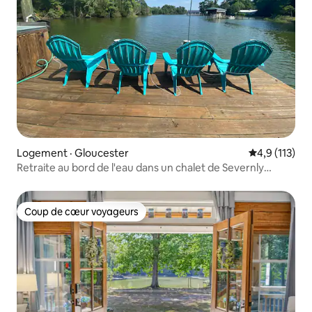
Logement · Gloucester
Note moyenne
4,9 (113)
Retraite au bord de l'eau dans un chalet de Severnly
Pointe
Coup de cœur voyageurs
Coup de cœur voyageurs