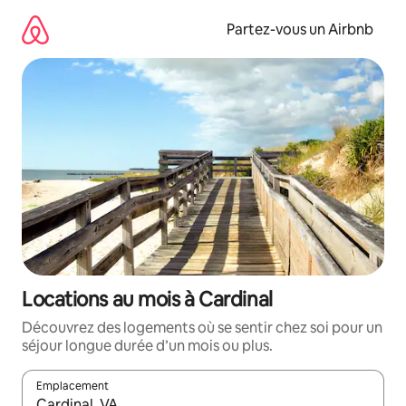
Aller
directement
Partez-vous un Airbnb
au
contenu
Locations au mois à Cardinal
Découvrez des logements où se sentir chez soi pour un
séjour longue durée d’un mois ou plus.
Emplacement
Quand les résultats sont affichés, parcourez-les en utilisant les 