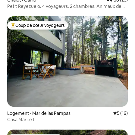
Petit Reyezuelo. 4 voyageurs. 2 chambres. Animaux de
compagnie ok.
Coup de cœur voyageurs
Coup de cœur voyageurs parmi les plus aimés
Logement · Mar de las Pampas
Note moye
5 (16)
Casa Marite I