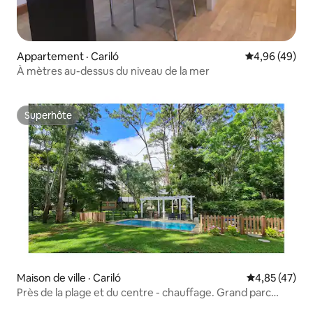
Appartement · Cariló
Note moyenne
4,96 (49)
À mètres au-dessus du niveau de la mer
Superhôte
Superhôte
Maison de ville · Cariló
Note moyenne
4,85 (47)
Près de la plage et du centre - chauffage. Grand parc
clôturé