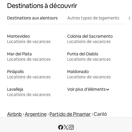
Destinations à découvrir
Destinations aux alentours
Autres types de logements
L
Montevideo
Colonia del Sacramento
Locations de vacances
Locations de vacances
Mar del Plata
Punta del Diablo
Locations de vacances
Locations de vacances
Piriápolis
Maldonado
Locations de vacances
Locations de vacances
Lavalleja
Voir plus d'éléments
Locations de vacances
Airbnb
Argentine
Partido de Pinamar
Cariló