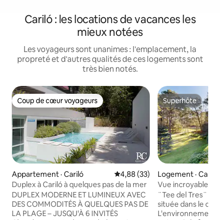
Cariló : les locations de vacances les
mieux notées
Les voyageurs sont unanimes : l'emplacement, la
propreté et d'autres qualités de ces logements sont
très bien notés.
Coup de cœur voyageurs
Superhôte
Coup de cœur voyageurs
Superhôte
Appartement · Cariló
Note moyenne de 4,88 sur 5, 
4,88 (33)
Logement · Cariló
Duplex à Cariló à quelques pas de la mer
Vue incroyable sur 
cuisine
DUPLEX MODERNE ET LUMINEUX AVEC
¨Tee del Tres¨ e
DES COMMODITÉS À QUELQUES PAS DE
située dans le club
LA PLAGE – JUSQU'À 6 INVITÉS
L'environnement e