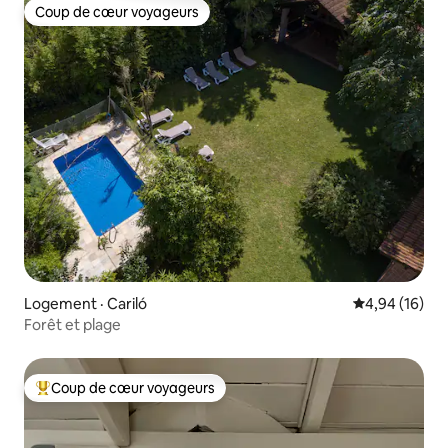
Coup de cœur voyageurs
Coup de cœur voyageurs
Logement · Cariló
Note moyenne
4,94 (16)
Forêt et plage
Coup de cœur voyageurs
Coup de cœur voyageurs parmi les plus aimés