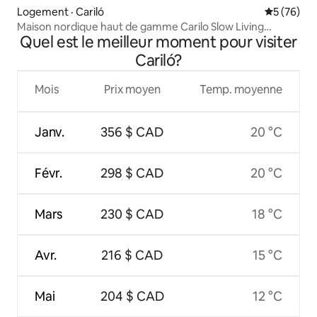
Logement · Cariló
Note moye
5 (76)
Maison nordique haut de gamme Carilo Slow Living
Quel est le meilleur moment pour visiter
Superhost
Cariló?
Mois
Prix moyen
Temp. moyenne
Janv.
356 $ CAD
20 °C
Févr.
298 $ CAD
20 °C
Mars
230 $ CAD
18 °C
Avr.
216 $ CAD
15 °C
Mai
204 $ CAD
12 °C