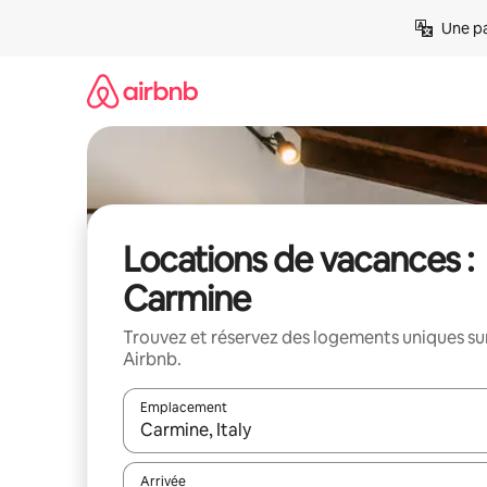
Aller
Une pa
directement
au
contenu
Locations de vacances :
Carmine
Trouvez et réservez des logements uniques su
Airbnb.
Emplacement
Quand les résultats sont affichés, parcourez-les en 
Arrivée