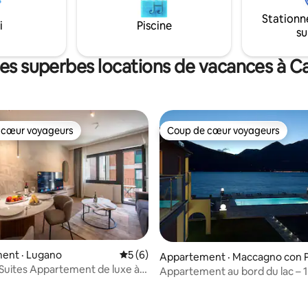
réservation, elle propose un se
e saisonnière. Une expérience
Stationn
petit déjeuner, de déjeuner et d
 au lac de Côme, idéale pour les
i
Piscine
su
ainsi que la location de bateaux
les amoureux de la nature et
bateaux-taxis limousines.
 qui recherchent une escapade
res superbes locations de vacances à C
 cœur voyageurs
Coup de cœur voyageurs
 cœur voyageurs
Coup de cœur voyageurs
ent · Lugano
Note moyenne de 5 sur 5, 6 commentai
5 (6)
Appartement · Maccagno con P
Suites Appartement de luxe à
o e Veddasca
Appartement au bord du lac – 
bres - Climatisation
avec accès à la piscine