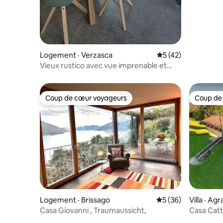
Logement · Verzasca
Note moyenne de 5
5 (42)
Vieux rustico avec vue imprenable et
jardin
Coup de cœur voyageurs
Coup de
Coup de cœur voyageurs
Coup de
Logement · Brissago
Note moyenne de 5
5 (36)
Villa · Agr
Casa Giovanni , Traumaussicht,
Casa Catta