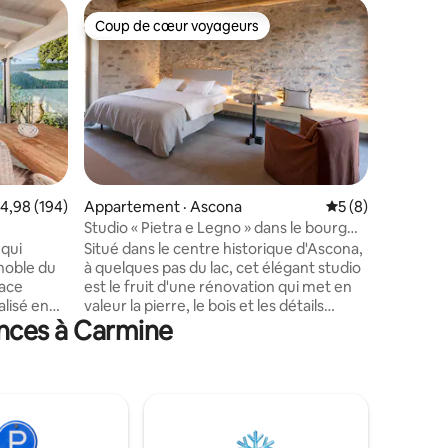
Villa · Va
Coup de cœur voyageurs
Coup
les plus aimés
Coup de cœur voyageurs
Coup de
Aile priv
avec par
Élégante 
située da
Sant'Amb
résidenti
À 10 min
(un site 
l'UNESCO)
Côme, de
ote moyenne de 4,98 sur 5, 194 commentaires
4,98 (194)
Appartement · Ascona
Note moyenne de 
5 (8)
res
promenad
Studio « Pietra e Legno » dans le bourg
balades à
d'Ascona
 qui
Situé dans le centre historique d'Ascona,
historiqu
 noble du
à quelques pas du lac, cet élégant studio
mètres. 
pace
est le fruit d'une rénovation qui met en
loup : si
alisé en
valeur la pierre, le bois et les détails
qu'ils se
ances à Carmine
rre. Elle
authentiques. Au premier étage d'une
impossibl
ama
demeure au caractère tessinois, sur une
ques de la
rue piétonne, à proximité du bord du lac,
la D'Este.
des restaurants, des bus et des
sse
commerces (50 m). Lumineuse et
itifs
accueillante, elle est dotée d'un lit
il. Sur
double, d'un coin détente, d'une salle de