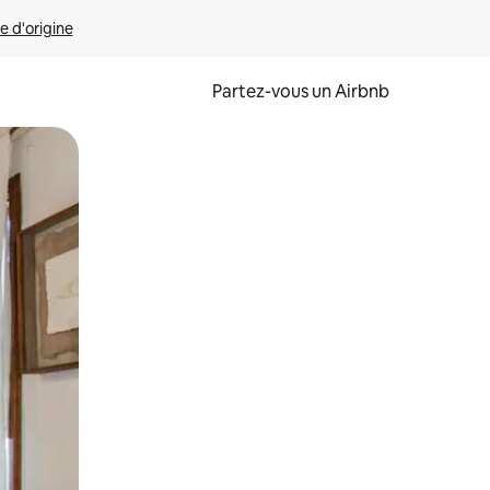
e d'origine
Partez-vous un Airbnb
et en les faisant glisser.