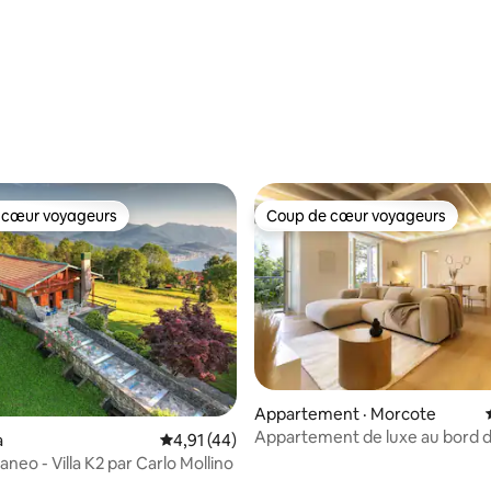
 sur 5, 42 commentaires
 cœur voyageurs
Coup de cœur voyageurs
 cœur voyageurs
Coup de cœur voyageurs
Appartement · Morcote
Appartement de luxe au bord du
 sur 5, 36 commentaires
a
Note moyenne de 4,91 sur 5, 44 commentai
4,91 (44)
Morcote
neo - Villa K2 par Carlo Mollino