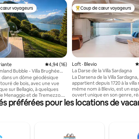
 cœur voyageurs
Coup de cœur voyageurs
 cœur voyageurs
Coup de cœur voyageurs parmi 
 sur 5, 38 commentaires
Loft · Blevio
N
riante
Note moyenne de 4,94 sur 5, 16 commentai
4,94 (16)
La Darse de la Villa Sardagna
land Bubble - Villa Brughée
ôme
La Darsena de la Villa Sardagna,
z dans un dôme géodésique
appartient depuis 1720 à la villa
touré de bois, avec une vue
même nom à Blevio, est un es
ue sur Bellagio, à quelques
ouvert unique en son genre, ré
de Menaggio et de Tremezzo.
 préférées pour les locations de vac
pierre ancienne, bois blanc et ve
and Bubble offre confort,
donne sur un splendide panor
et une connexion vraiment
caractérisé par les villas histori
 avec la nature. Entièrement
Lariane, dont le Grand Hôtel Vil
 tout ce dont vous pourriez
Elle offre une magnifique terra
in, y compris la climatisation
ensoleillée, idéale pour des apér
onfort maximal. Les clients
romantiques au coucher du sole
galement profiter de l'accès à