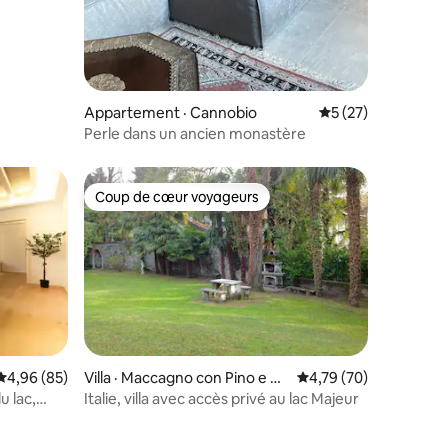
Appartement · Cannobio
Note moyenne de 5
5 (27)
Perle dans un ancien monastère
Coup de cœur voyageurs
Coup de cœur voyageurs
Note moyenne de 4,96 sur 5, 85 commentaires
4,96 (85)
Villa · Maccagno con Pino e Ve
Note moyenne de 4,79
4,79 (70)
ddasca
 lac,
Italie, villa avec accès privé au lac Majeur
res