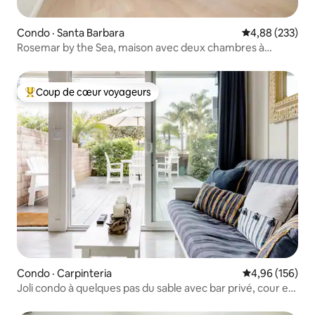
Condo · Santa Barbara
Note moyenne 
4,88 (233)
Rosemar by the Sea, maison avec deux chambres à
coucher - Santa Barbara
Coup de cœur voyageurs
Coup de cœur voyageurs parmi les plus aimés
Condo · Carpinteria
Note moyenne 
4,96 (156)
Joli condo à quelques pas du sable avec bar privé, cour et
terrasse