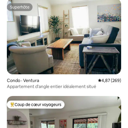
Superhôte
Superhôte
Condo · Ventura
Note moyenne 
4,87 (269)
Appartement d'angle entier idéalement situé
Coup de cœur voyageurs
Coup de cœur voyageurs parmi les plus aimés