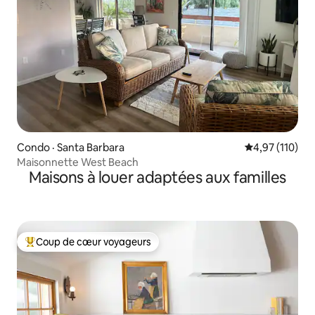
Condo · Santa Barbara
Note moyenne 
4,97 (110)
Maisonnette West Beach
Maisons à louer adaptées aux familles
Coup de cœur voyageurs
Coup de cœur voyageurs parmi les plus aimés