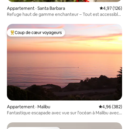
Appartement · Santa Barbara
Note moyenne 
4,97 (126)
Refuge haut de gamme enchanteur – Tout est accessible
à pied
Coup de cœur voyageurs
Coup de cœur voyageurs parmi les plus aimés
Appartement · Malibu
Note moyenne 
4,96 (382)
Fantastique escapade avec vue sur l'océan à Malibu avec
2 chambres