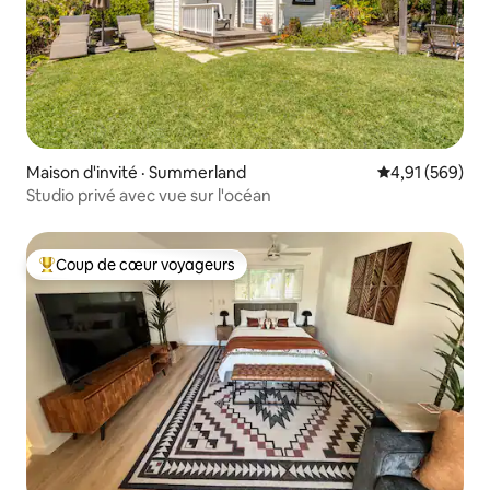
Maison d'invité · Summerland
Note moyenne 
4,91 (569)
Studio privé avec vue sur l'océan
Coup de cœur voyageurs
Coup de cœur voyageurs parmi les plus aimés