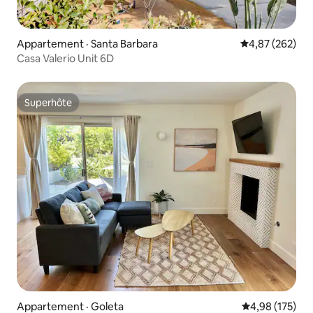
Appartement · Santa Barbara
Note moyenne 
4,87 (262)
Casa Valerio Unit 6D
Superhôte
Superhôte
Appartement · Goleta
Note moyenne 
4,98 (175)