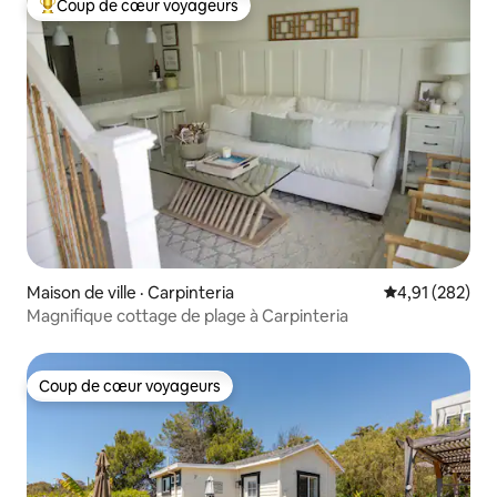
Coup de cœur voyageurs
Coup de cœur voyageurs parmi les plus aimés
Maison de ville · Carpinteria
Note moyenne 
4,91 (282)
Magnifique cottage de plage à Carpinteria
Coup de cœur voyageurs
Coup de cœur voyageurs