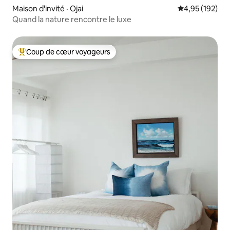
Maison d'invité · Ojai
Note moyenne 
4,95 (192)
Quand la nature rencontre le luxe
Coup de cœur voyageurs
Coup de cœur voyageurs parmi les plus aimés