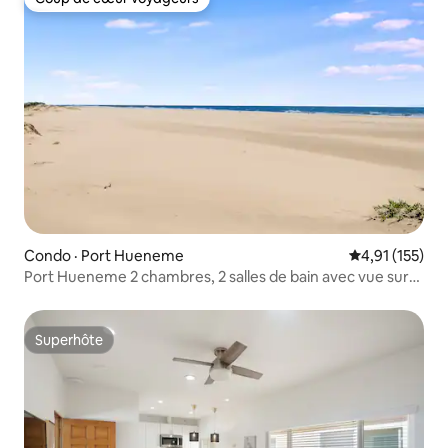
Coup de cœur voyageurs
Condo · Port Hueneme
Note moyenne 
4,91 (155)
Port Hueneme 2 chambres, 2 salles de bain avec vue sur
l'océan
Superhôte
Superhôte