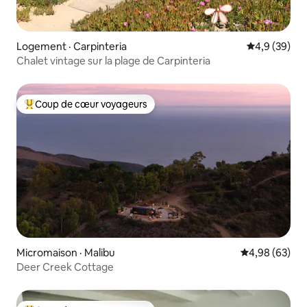
Logement · Carpinteria
Note moyenn
4,9 (39)
Chalet vintage sur la plage de Carpinteria
Coup de cœur voyageurs
Coup de cœur voyageurs parmi les plus aimés
Micromaison · Malibu
Note moyenne
4,98 (63)
Deer Creek Cottage