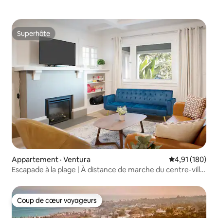
Superhôte
Superhôte
Appartement · Ventura
Note moyenne 
4,91 (180)
Escapade à la plage | À distance de marche du centre-ville
et à 5 minutes de la plage
Coup de cœur voyageurs
Coup de cœur voyageurs