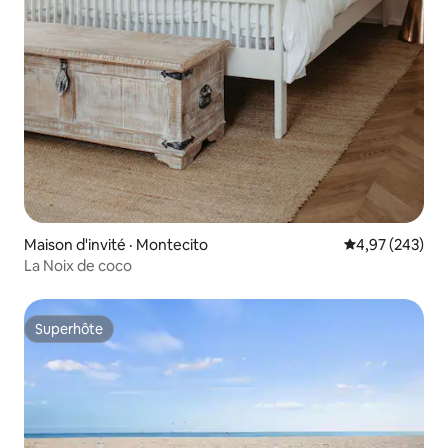
Maison d'invité · Montecito
Note moyenne 
4,97 (243)
La Noix de coco
Superhôte
Superhôte