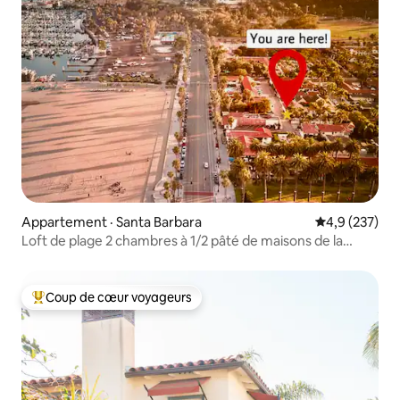
Appartement · Santa Barbara
Note moyenne
4,9 (237)
Loft de plage 2 chambres à 1/2 pâté de maisons de la
plage et de la jetée
Coup de cœur voyageurs
Coup de cœur voyageurs parmi les plus aimés