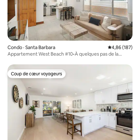
Condo · Santa Barbara
Note moyenne 
4,86 (187)
Appartement West Beach #10•À quelques pas de la
plage• Zone Funk
Coup de cœur voyageurs
Coup de cœur voyageurs