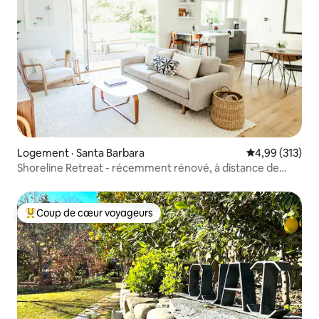
Logement · Santa Barbara
Note moyenne 
4,99 (313)
Shoreline Retreat - récemment rénové, à distance de
marche de la plage
Coup de cœur voyageurs
Coup de cœur voyageurs parmi les plus aimés