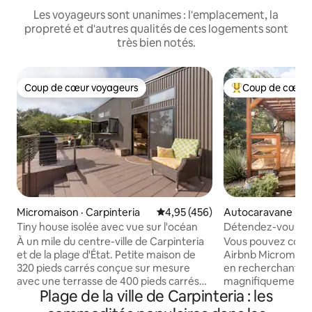
Les voyageurs sont unanimes : l'emplacement, la
propreté et d'autres qualités de ces logements sont
très bien notés.
Coup de cœur voyageurs
Coup de cœur 
Coup de cœur voyageurs
Coup de cœur voy
Micromaison · Carpinteria
Note moyenne de 4,95 sur 5, 4
4,95 (456)
Autocaravane · Ca
Tiny house isolée avec vue sur l'océan
Détendez-vous da
1974 dans un ranc
À un mile du centre-ville de Carpinteria
Vous pouvez consul
et de la plage d'État. Petite maison de
Airbnb Micromais
320 pieds carrés conçue sur mesure
en recherchant « 
avec une terrasse de 400 pieds carrés
magnifiquement rénov
Plage de la ville de Carpinteria : les
pour une vie intérieure/extérieure
parmi les 40 meill
parfaite. Un hébergement détendu et
la Californie par 