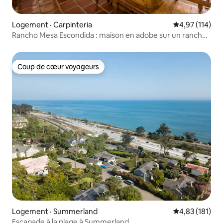
Logement · Carpinteria
Note moyenne 
4,97 (114)
Rancho Mesa Escondida : maison en adobe sur un ranch
biologique
Coup de cœur voyageurs
Coup de cœur voyageurs
Logement · Summerland
Note moyenne 
4,83 (181)
Escapade à la plage à Summerland