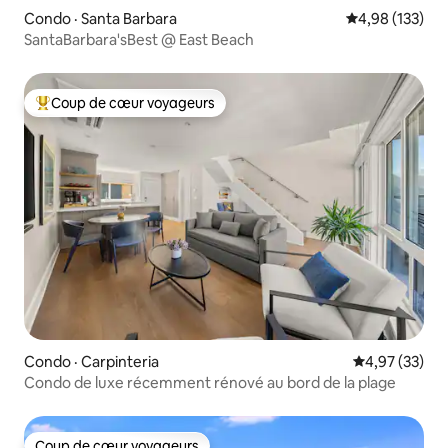
Condo · Santa Barbara
Note moyenne 
4,98 (133)
SantaBarbara'sBest @ East Beach
Coup de cœur voyageurs
Coup de cœur voyageurs parmi les plus aimés
Condo · Carpinteria
Note moyenne
4,97 (33)
Condo de luxe récemment rénové au bord de la plage
Coup de cœur voyageurs