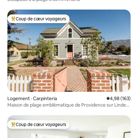
Coup de cœur voyageurs
Coup de cœur voyageurs parmi les plus aimés
Logement · Carpinteria
Note moyenne 
4,98 (163)
Maison de plage emblématique de Providence sur Linden
Avenue
Coup de cœur voyageurs
Coup de cœur voyageurs parmi les plus aimés