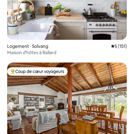
Logement · Solvang
Note moyen
5 (151)
Maison d'hôtes à Ballard
Coup de cœur voyageurs
Coup de cœur voyageurs parmi les plus aimés