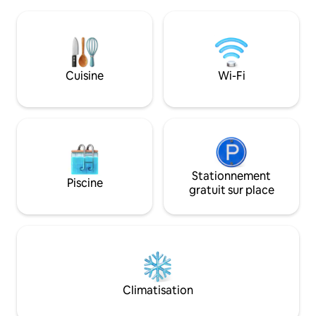
nueva, dispone de un equipamiento y
Pontevedra sont à
carpintería a capricho, todo de lo más
Également Saint-
moderno y original. No encontrarás nada
Compostelle à un
igual, te sorprenderá cada rincón del
ou confortablemen
mismo. Se trata de una vivienda situada
d'être visitée.
en la cuarta planta de un edificio de
Cuisine
Wi-Fi
viviendas de unos 50 años de
antigüedad, sin ascensor. emplazado en
la cuarta planta de un edificio de
viviendas con excelentes vistas al mar.
Stationnement
Piscine
gratuit sur place
Climatisation