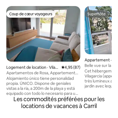
Coup de cœur voyageurs
Superhôte
Coup de cœur voyageurs
Superhôte
Appartement · Vil
rousa
Belle vue sur la pl
Logement de location · Vilag
Note moyenne de 4,95 sur 5, 
4,95 (87)
Cet hébergement s
arcía de Arousa
Apartamentos de Rosa, Appartement
Vilagarcia (appelé
avec 2 lits 2
Alojamiento único tiene personalidad
très lumineux avec 
propia. ÚNICO. Dispone de geniales
jardin avec lequel i
vistas a la ría, a 200m de la playa y está
mont Xiabre. À qu
equipado con todo lo necesario para una
promenade qui mène
Les commodités préférées pour les
estancia inolvidable: aire acondicionado,
Cortegada. Dans les environs, nous
wifi, cocina de diseño y televisión de 55".
locations de vacances à Carril
avons des bars, de
Piso de ensueño con todas las
grand supermarché. Des villes 
comodidades que necesitas. Obra
Cambados, O Grov