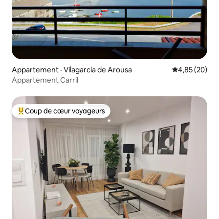
Appartement · Vilagarcía de Arousa
Note moyenne
4,85 (20)
Appartement Carril
Coup de cœur voyageurs
Coup de cœur voyageurs parmi les plus aimés