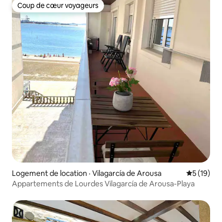
Coup de cœur voyageurs
Coup de cœur voyageurs
Logement de location · Vilagarcía de Arousa
Note moye
5 (19)
Appartements de Lourdes Vilagarcía de Arousa-Playa