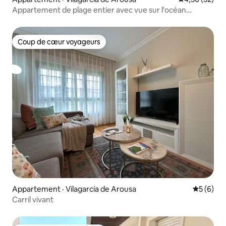
Appartement de plage entier avec vue sur l'océan
Vilagarcía Carril
Coup de cœur voyageurs
Coup de cœur voyageurs
Appartement · Vilagarcía de Arousa
Note moy
5 (6)
Carril vivant