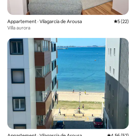
Appartement · Vilagarcía de Arousa
Note moye
5 (22)
Villa aurora
Appartement · Vilagarcía de Arousa
Note moyenne
4,56 (52)