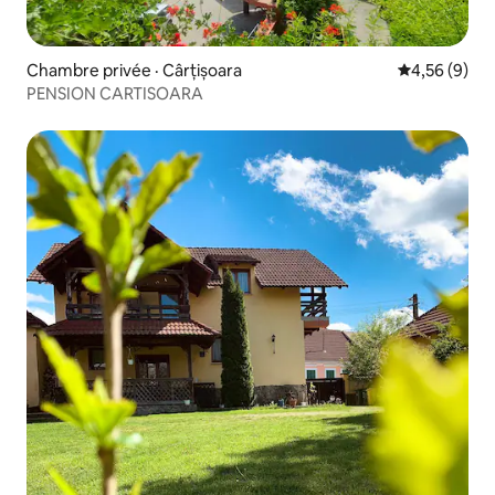
Chambre privée · Cârțișoara
Note moyenn
4,56 (9)
PENSION CARTISOARA