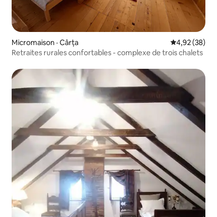
Micromaison · Cârța
Note moyenne
4,92 (38)
Retraites rurales confortables - complexe de trois chalets