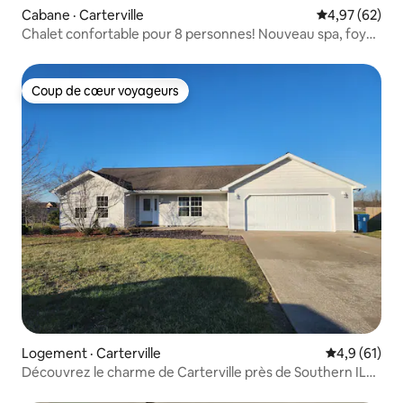
Cabane · Carterville
Note moyenne
4,97 (62)
Chalet confortable pour 8 personnes! Nouveau spa, foyer
extérieur
Coup de cœur voyageurs
Coup de cœur voyageurs
Logement · Carterville
Note moyenn
4,9 (61)
Découvrez le charme de Carterville près de Southern IL
Univ