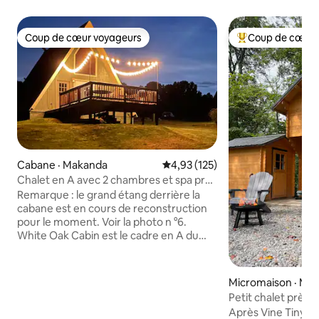
Coup de cœur voyageurs
Coup de cœur 
Coup de cœur voyageurs
Coup de cœur voy
Cabane · Makanda
Note moyenne de 4,93 sur 5, 1
4,93 (125)
Chalet en A avec 2 chambres et spa près
de la route des vins
Remarque : le grand étang derrière la
cabane est en cours de reconstruction
pour le moment. Voir la photo n °6.
White Oak Cabin est le cadre en A du
milieu d'une propriété pittoresque avec
trois cabanes, chacune avec son propre
espace extérieur. Cette retraite
Micromaison · Ma
confortable dispose de deux lits queen
Petit chalet près d
size, d'un jacuzzi, d'une cuisine meublée
Shawnee, animaux
Après Vine Tiny Ca
(table de cuisson + micro-ondes à