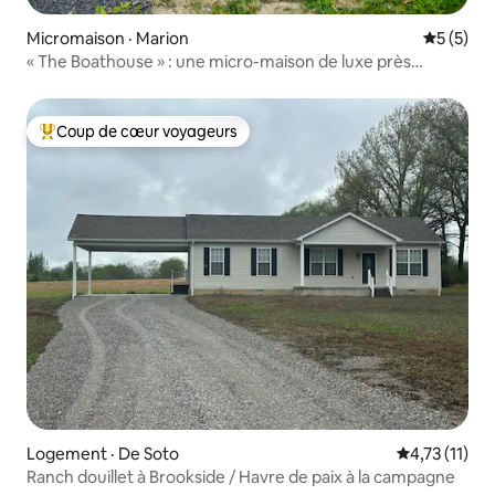
Micromaison · Marion
Note moy
5 (5)
« The Boathouse » : une micro-maison de luxe près
d'Oasis!
Coup de cœur voyageurs
Coup de cœur voyageurs parmi les plus aimés
Logement · De Soto
Note moyenne
4,73 (11)
Ranch douillet à Brookside / Havre de paix à la campagne