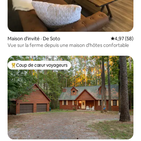
Maison d'invité · De Soto
Note moyenne
4,97 (58)
Vue sur la ferme depuis une maison d'hôtes confortable
Coup de cœur voyageurs
Coup de cœur voyageurs parmi les plus aimés