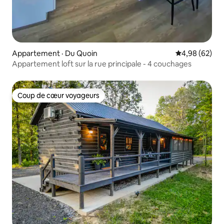
Appartement · Du Quoin
Note moyenne
4,98 (62)
Appartement loft sur la rue principale - 4 couchages
Coup de cœur voyageurs
Coup de cœur voyageurs