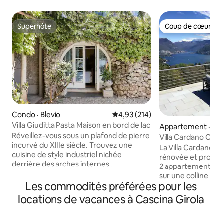
Superhôte
Coup de cœur vo
Superhôte
Coup de cœur vo
Condo · Blevio
Note moyenne de 4,93 sur 5, 2
4,93 (214)
Villa Giuditta Pasta Maison en bord de lac
Appartement · C
Réveillez-vous sous un plafond de pierre
Villa Cardano Co
incurvé du XIIIe siècle. Trouvez une
imprenable
La Villa Cardano a
cuisine de style industriel nichée
rénovée et propos
derrière des arches internes
2 appartements à l
tentaculaires. Buvez dans une vue
sur une colline dan
magnifique sur le lac et la montagne
Les commodités préférées pour les
Spina Verde, entou
depuis un hamac ombragé. Entrez
et à quelques min
locations de vacances à Cascina Girola
directement dans le lac de Côme depuis
l'autoroute. La vil
les terrasses ensoleillées du jardin. CIR :
accessible en voitu
013026-CNI-00010 La maison au rez-de-