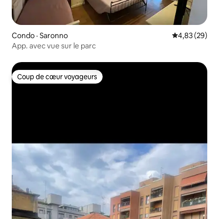
Condo · Saronno
Note moyenne
4,83 (29)
App. avec vue sur le parc
Coup de cœur voyageurs
Coup de cœur voyageurs