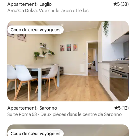
Appartement · Laglio
Note moye
5 (38)
Ama'Ca Dulza. Vue sur le jardin et le lac
Coup de cœur voyageurs
Coup de cœur voyageurs
Appartement · Saronno
Note moye
5 (12)
Suite Roma 53 - Deux pièces dans le centre de Saronno
Coup de cœur voyageurs