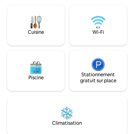
avion et offre un 
chaussée fait partie d'une villa du XIIIe
côté de la maison. 
siècle qui a été achetée en 1830 par la
particulièrement 
célèbre soprano Giuditta Pasta. Prenez
vacances au lac d
un bateau ou marchez jusqu'à Torno
excursions d'une j
pour trouver un bar, un café, une
Suisse ou simple
Cuisine
Wi-Fi
boutique et des restaurants. Côme est à
escale sur le chem
une courte distance en voiture et les
vers l'Italie ou le 
transports en commun sont à proximité.
L'appartamento dista km 5 da Como, km
2 da Torno, km 40 da Milano, km 38 da
Lugano. E' raggiungibile con i mezzi di
trasporto pubblico : gli autobus C30 C31
C32 con Partenza ogni ora circa dalla
Stationnement
Piscine
stazione ferroviaire Como San Giovanni ,
gratuit sur place
Como Lago Ferrovie Nord o da Piazza
Matteotti in direzione Como- Bellagio,
impiegano circa 8 min per raggiungere la
fermata Blevio - Decorazioni Savio,
distante 100 m circa dall' abitazione.
Alternativa piacevole al trasporto
pubblico tradizionale può essere l'uuso
Climatisation
dei battelli della navigazione del Lago di
Como, con Partenza da Piazza Cavour in