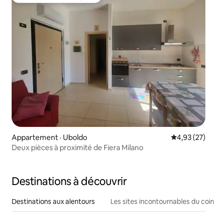
Coup de cœur voyageurs
Appartement · Uboldo
Note moyenne
4,93 (27)
Deux pièces à proximité de Fiera Milano
Destinations à découvrir
Destinations aux alentours
Les sites incontournables du coin