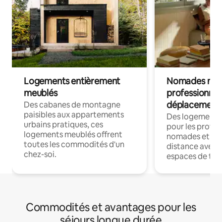
Logements entièrement
Nomades num
meublés
professionnel
déplacement
Des cabanes de montagne
paisibles aux appartements
Des logements
urbains pratiques, ces
pour les profes
logements meublés offrent
nomades et trav
toutes les commodités d'un
distance avec le
chez-soi.
espaces de trav
Commodités et avantages pour les
séjours longue durée