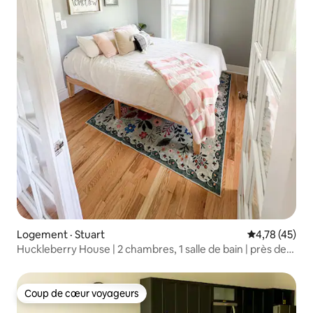
Logement · Stuart
Note moyenne
4,78 (45)
Huckleberry House | 2 chambres, 1 salle de bain | près de
l'I-80
Coup de cœur voyageurs
Coup de cœur voyageurs