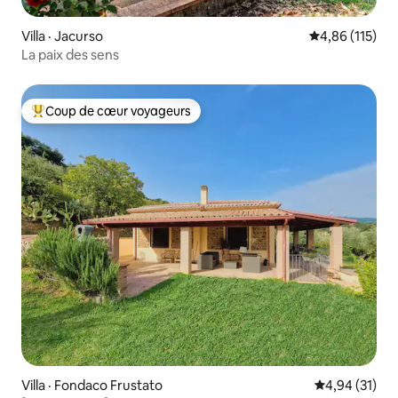
Villa · Jacurso
Note moyenne 
4,86 (115)
La paix des sens
Coup de cœur voyageurs
Coup de cœur voyageurs parmi les plus aimés
Villa · Fondaco Frustato
Note moyenne
4,94 (31)