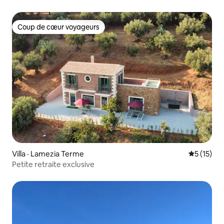
Coup de cœur voyageurs
Coup de cœur voyageurs
Villa · Lamezia Terme
Note moye
5 (15)
Petite retraite exclusive