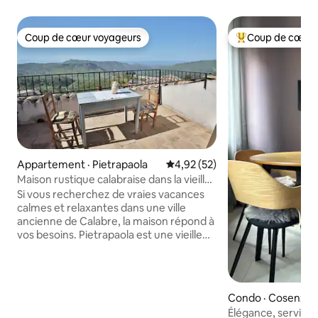
Coup de cœur voyageurs
Coup de cœur 
Coup de cœur voyageurs
Coup de cœur voy
Appartement · Pietrapaola
Note moyenne de 4,92 sur 5, 
4,92 (52)
Maison rustique calabraise dans la vieille
ville
Si vous recherchez de vraies vacances
calmes et relaxantes dans une ville
ancienne de Calabre, la maison répond à
vos besoins. Pietrapaola est une vieille
ville, à 12 km de la mer Ionienne.
Aujourd'hui, seulement 200 personnes
vivent ici. Mon père a rénové l'ancienne
maison familiale : une vieille maison en
Condo · Cosenza
pierre de deux étages avec une vue
Élégance, services
magnifique sur la mer de Calabre. C'est