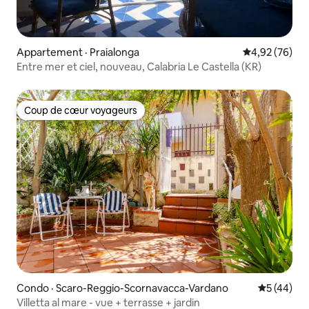
Appartement · Praialonga
Note moyenne
4,92 (76)
Entre mer et ciel, nouveau, Calabria Le Castella (KR)
Coup de cœur voyageurs
Coup de cœur voyageurs
Condo · Scaro-Reggio-Scornavacca-Vardano
Note moye
5 (44)
Villetta al mare - vue + terrasse + jardin