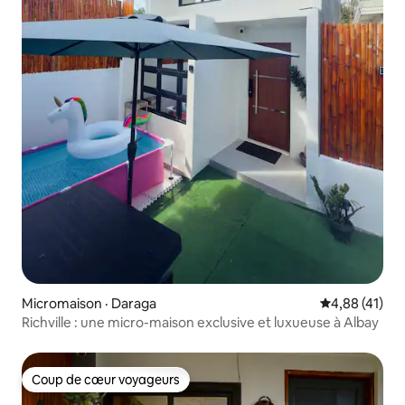
Micromaison · Daraga
Note moyenne
4,88 (41)
Richville : une micro-maison exclusive et luxueuse à Albay
Coup de cœur voyageurs
Coup de cœur voyageurs