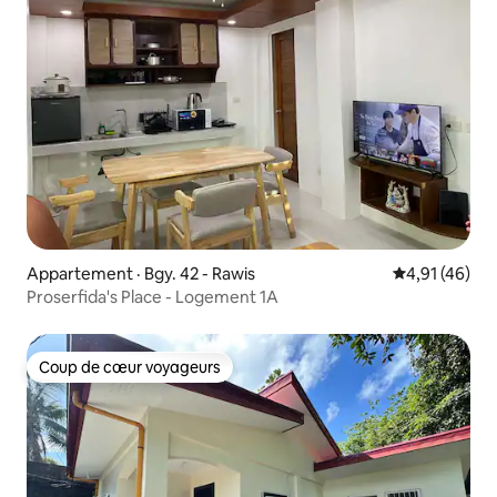
Appartement · Bgy. 42 - Rawis
Note moyenne
4,91 (46)
Proserfida's Place - Logement 1A
Coup de cœur voyageurs
Coup de cœur voyageurs