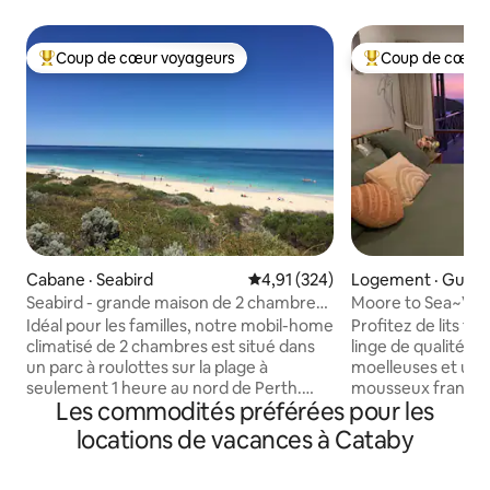
Coup de cœur voyageurs
Coup de cœur 
Coup de cœur voyageurs parmi les plus aimés
Coup de cœur voy
Cabane · Seabird
Note moyenne de 4,91 sur 5, 3
4,91 (324)
Logement · Guild
Seabird - grande maison de 2 chambres
Moore to Sea~Vues
climatisation avec Foxtel
un confort élégan
Idéal pour les familles, notre mobil-home
Profitez de lits fr
climatisé de 2 chambres est situé dans
linge de qualité, d
un parc à roulottes sur la plage à
moelleuses et une 
seulement 1 heure au nord de Perth.
mousseux français
Les commodités préférées pour les
Notre propriété contient un grand salon,
ends entre filles o
Foxtel Platinum (toutes les chaînes), une
Moore to Sea offr
locations de vacances à Cataby
cuisine, des toilettes intérieures et une
côtière détendue
salle de bain / buanderie extérieure et
Rénovée et décor