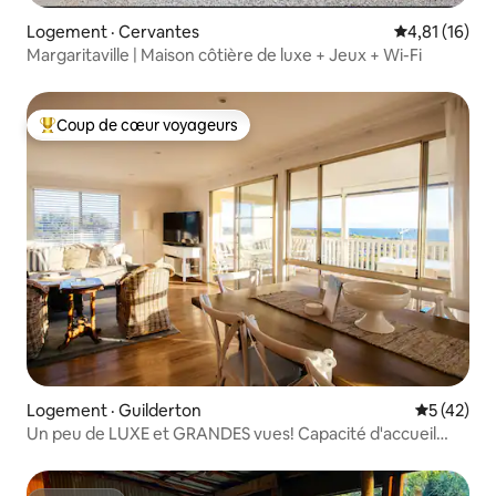
Logement · Cervantes
Note moyenne
4,81 (16)
Margaritaville | Maison côtière de luxe + Jeux + Wi-Fi
Coup de cœur voyageurs
Coup de cœur voyageurs parmi les plus aimés
Logement · Guilderton
Note moye
5 (42)
Un peu de LUXE et GRANDES vues! Capacité d'accueil
MAX 8, 5/6 lits