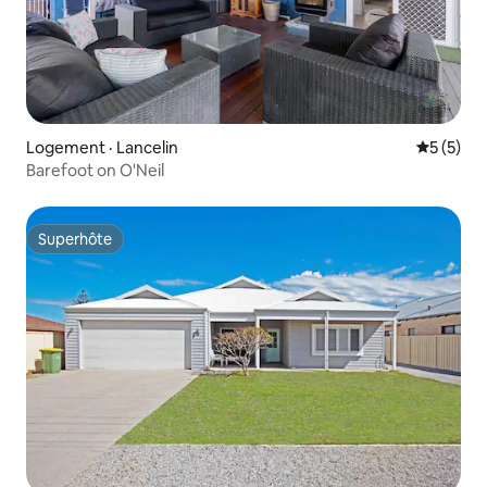
Logement · Lancelin
Note moy
5 (5)
Barefoot on O'Neil
Superhôte
Superhôte