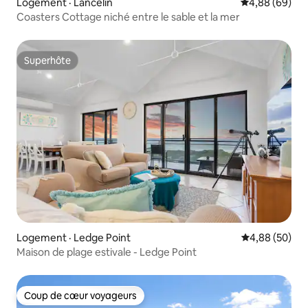
Logement · Lancelin
Note moyenne
4,88 (69)
Coasters Cottage niché entre le sable et la mer
Superhôte
Superhôte
Logement · Ledge Point
Note moyenne
4,88 (50)
Maison de plage estivale - Ledge Point
Coup de cœur voyageurs
Coup de cœur voyageurs