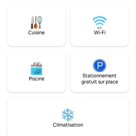
un grand espace de divertissement
adorerez les blanc
extérieur couvert avec barbecue.
avec une touche 
Malheureusement, les ANIMAUX ne
Vue imprenable sur
sont pas AUTORISÉS dans le Caravan
l'océan Indien dep
Park. Les voyageurs doivent apporter
pièces de la mais
des serviettes, des oreillers, des draps et
parfaitement en va
Cuisine
Wi-Fi
des couvertures, car ils ne sont pas
constante évolution. Ess
disponibles. Les voyageurs doivent
simplement de vo
nettoyer le logement avant de partir.
prendre des photos
comme de nuit !
Stationnement
Piscine
gratuit sur place
Climatisation