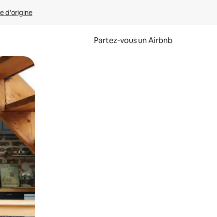
e d'origine
Partez-vous un Airbnb
et en les faisant glisser.