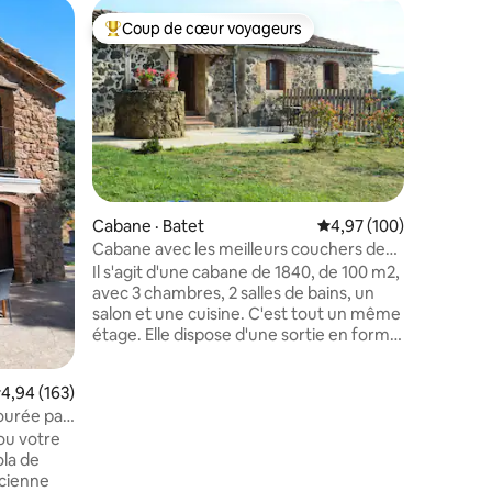
Cabane ·
Coup de cœur voyageurs
Coup
Coup de cœur voyageurs parmi les plus aimés
Coup de
DUPLEX À
SPECTAC
Appartem
gratuit.
maximum)
avec kit
Draps, co
VUES SPE
appartem
est divisé
Cabane · Batet
Note moyenne de 4,97 
4,97 (100)
Terrasse
Cabane avec les meilleurs couchers de
res
Garez-vous 
soleil
Il s'agit d'une cabane de 1840, de 100 m2,
Vielha et
avec 3 chambres, 2 salles de bains, un
avons de
salon et une cuisine. C'est tout un même
(Dreta i E
étage. Elle dispose d'une sortie en forme
peuvent a
de « porche » avec des tables et un
barbecue. À l'extérieur de la cabane se
ote moyenne de 4,94 sur 5, 163 commentaires
4,94 (163)
trouve la piscine (entièrement clôturée)
tourée par
qui peut être utilisée à tout moment. Le
ou votre
chalet est entièrement équipé avec
ola de
draps, serviettes, ustensiles de cuisine...
ncienne
À 100 mètres de la maison se trouve la