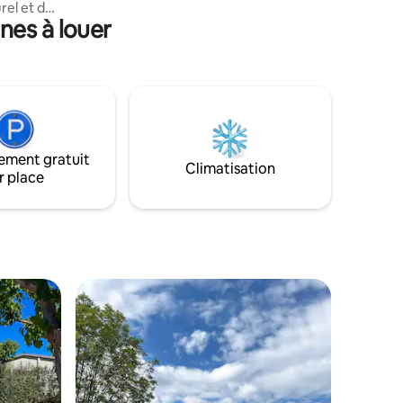
rel et de
ferme (lapins, poules, vaches,...) que
nes à louer
vous pourrez visiter à tout moment et un
petit manège.
oin du feu
nissons le
ne avec un
s simples.
ement gratuit
onnes,
Climatisation
r place
r les