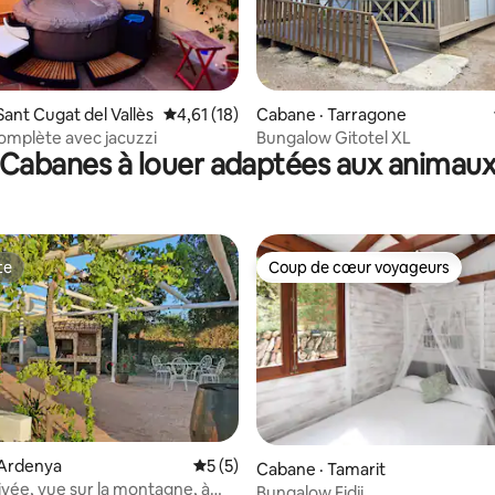
5 sur 5, 8 commentaires
Sant Cugat del Vallès
Note moyenne de 4,61 sur 5, 18 commentai
4,61 (18)
Cabane · Tarragone
mplète avec jacuzzi
Bungalow Gitotel XL
Cabanes à louer adaptées aux animau
te
Coup de cœur voyageurs
te
Coup de cœur voyageurs
 Ardenya
Note moyenne de 5 sur 5, 5 commentai
5 (5)
Cabane · Tamarit
ivée, vue sur la montagne, à
Bungalow Fidji