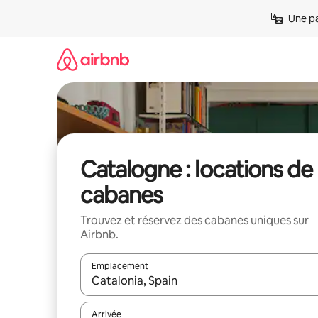
Aller
Une pa
directement
au
contenu
Catalogne : locations de
cabanes
Trouvez et réservez des cabanes uniques sur
Airbnb.
Emplacement
Quand les résultats sont affichés, parcourez-les en 
Arrivée