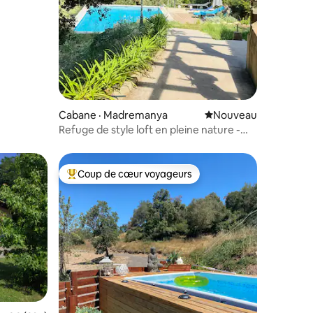
Cabane · Madremanya
Nouvel hébergement
Nouveau
Refuge de style loft en pleine nature -
Madremanya
Coup de cœur voyageurs
Coup de cœur voyageurs parmi les plus aimés
res