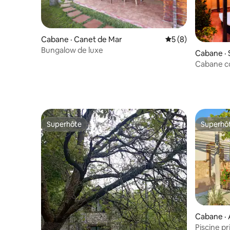
Cabane · Canet de Mar
Note moyenne de 
5 (8)
Bungalow de luxe
Cabane · 
Cabane co
Superhôte
Superhô
Superhôte
Superhô
Cabane ·
Piscine pr