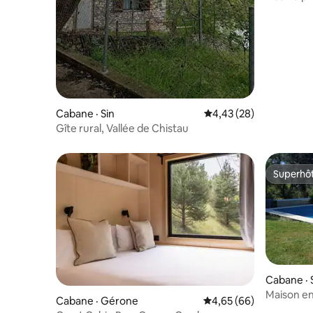
6 km de l
Cabane · Sin
Note moyenne de 4,43
4,43 (28)
Gîte rural, Vallée de Chistau
Superhô
Superhô
Cabane · 
Maison en
Cabane · Gérone
Note moyenne de 4,65
4,65 (66)