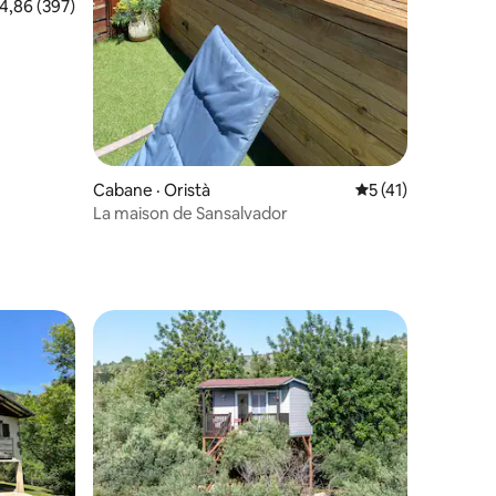
ote moyenne de 4,86 sur 5, 397 commentaires
4,86 (397)
Cabane · Oristà
Note moyenne de 
5 (41)
La maison de Sansalvador