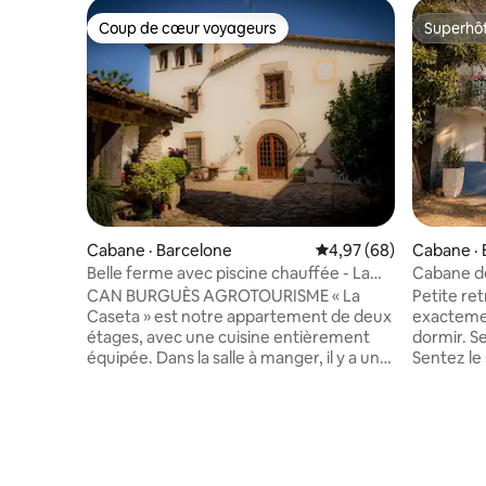
Coup de cœur voyageurs
Superhô
Coup de cœur voyageurs
Superhô
Cabane · Barcelone
Note moyenne de 4,97
4,97 (68)
Cabane · 
Belle ferme avec piscine chauffée - La
Cabane d
caseta-
CAN BURGUÈS AGROTOURISME « La
Petite ret
Caseta » est notre appartement de deux
exactemen
étages, avec une cuisine entièrement
dormir. Se
équipée. Dans la salle à manger, il y a un
Sentez le silence. V
foyer et une télévision. Au dernier étage,
direct à l
il y a dans la chambre avec un lit double à
qui entre
côté d'une deuxième chambre avec
tranquilli
deux lits simples. Il y a aussi un espace
n'ont pas e
supplémentaire avec un lit simple
d'innombr
supplémentaire et un espace de
de rivière