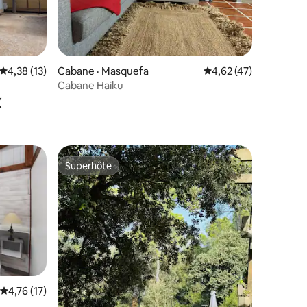
res
Note moyenne de 4,38 sur 5, 13 commentaires
4,38 (13)
Cabane · Masquefa
Note moyenne de 4,62
4,62 (47)
Cabane Haiku
x
Superhôte
Superhôte
res
Note moyenne de 4,76 sur 5, 17 commentaires
4,76 (17)