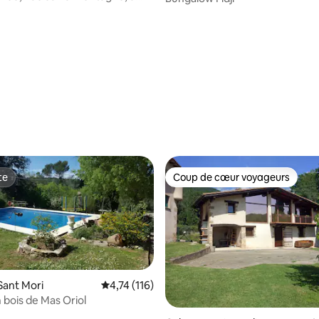
a plage
 sur 5, 28 commentaires
te
Coup de cœur voyageurs
te
Coup de cœur voyageurs
Sant Mori
Note moyenne de 4,74 sur 5, 116 commentai
4,74 (116)
 bois de Mas Oriol
 sur 5, 66 commentaires