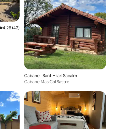
Note moyenne de 4,26 sur 5, 42 commentaires
4,26 (42)
Cabane · Sant Hilari Sacalm
Cabane Mas Cal Sastre