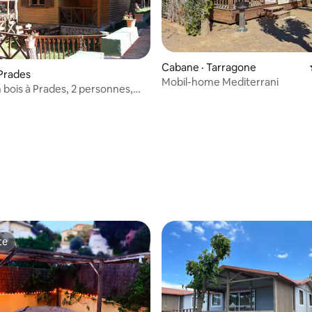
8 sur 5, 5 commentaires
Cabane · Tarragone
Prades
Mobil-home Mediterrani
 bois à Prades, 2 personnes,
te
te