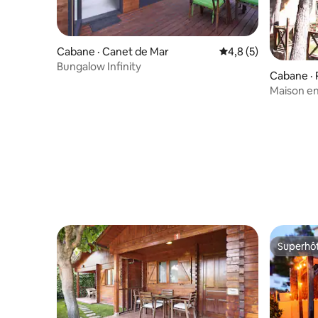
Cabane · Canet de Mar
Note moyenne de 4,
4,8 (5)
Bungalow Infinity
Cabane · 
Maison en
spa
Superhô
Superhô