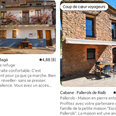
te
Coup de cœur voyageurs
te
Coup de cœur voyageurs
 sur 5, 68 commentaires
Bagà
Note moyenne de 4,88 sur 5, 8 commentai
4,88 (8)
e refuge
raite confortable. C'est
t pour ça que ça marche. Bien
 réveiller- sans se presser.
ous avez un accès
'extérieur, la lumière naturelle
Cabane · Pallerols de Rialb
N
 généreusement et la
Pallerols - Maison en pierre en
té des villages de montagne qui
la nature
Profitez avec votre partenaire 
ncore perdu leur âme. Proche
famille de la petite maison "Esc
ables sentiers de randonnée,
Pallerols". La maison est une a
s, de gorges et de forêts. Les