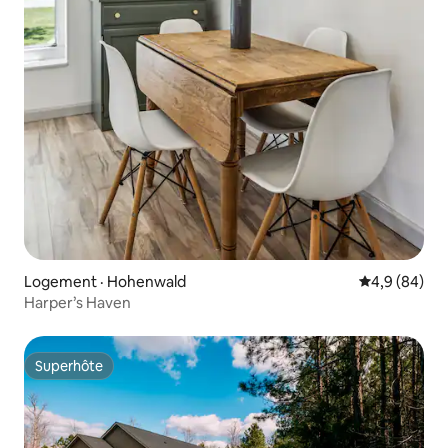
Logement · Hohenwald
Note moyenn
4,9 (84)
Harper’s Haven
Superhôte
Superhôte