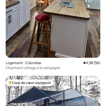
Logement · Columbia
Note moyenne
4,98 (56)
Charmant cottage à la campagne
Coup de cœur voyageurs
Coup de cœur voyageurs parmi les plus aimés