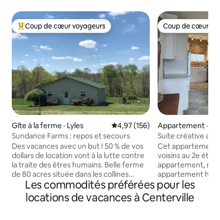
Coup de cœur voyageurs
Coup de cœur vo
Coup de cœur voyageurs parmi les plus aimés
Coup de cœur vo
Gîte à la ferme · Lyles
Note moyenne de 4,97 sur 5, 1
4,97 (156)
Appartement · Cen
Sundance Farms : repos et secours
Suite créative au c
Centerville!
Des vacances avec un but ! 50 % de vos
Cet appartement e
dollars de location vont à la lutte contre
voisins au 2e étage
la traite des êtres humains. Belle ferme
appartement, rec
de 80 acres située dans les collines
appartement histo
Les commodités préférées pour les
vallonnées du centre du Tennessee.
Remarque : l'appar
Près de nombreuses excursions d'une
4 personnes. Canap
locations de vacances à Centerville
journée. Des kilomètres de routes
sont des frais de l
rurales pour la marche ou le vélo (nous
de 20 $ par person