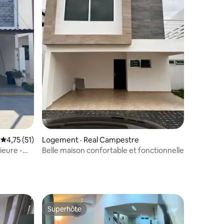
res
Note moyenne de 4,75 sur 5, 51 commentaires
4,75 (51)
Logement · Real Campestre
ieure -
Belle maison confortable et fonctionnelle
Superhôte
Superhôte