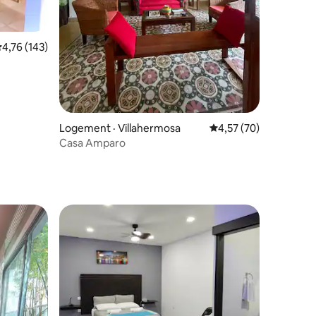
res
ote moyenne de 4,76 sur 5, 143 commentaires
4,76 (143)
Logement · Villahermosa
Note moyenne de 4,57
4,57 (70)
Casa Amparo