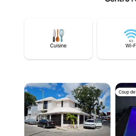
confortable, propre, sûr et facilement
séjours de lon
accessible. Situé dans la Ciudad
système d
Industrial, l'une des zones les mieux
les chamb
desservies de la ville, il vous permet de
garage pr
vous déplacer rapidement vers le
le confort
périphérique et les principaux points de
Villahermosa. La maison est entièrement
climatisée et conçue pour accueillir des
Cuisine
Wi-F
groupes de petite, moyenne et grande
taille, jusqu'à un maximum de
14 personnes. Nous avons la facturation.
Coup de
Coup de