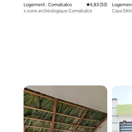
Logement · Comalcalco
Note moyenne de 4,83
4,83 (53)
Logement 
x zone archéologique Comalcalco
Casa SANI
centrale