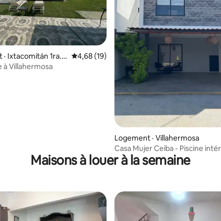
 sur 5, 86 commentaires
· Ixtacomitán 1ra. S
Note moyenne de 4,68 sur 5, 19 commentai
4,68 (19)
 à Villahermosa
Logement · Villahermosa
Casa Mujer Ceiba - Piscine intér
Maisons à louer à la semaine
Nous facturons