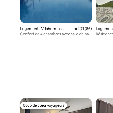
Logement · Villahermosa
Note moyenne de 4,71
4,71 (86)
Logement 
ección
Confort de 4 chambres avec salle de bain
Résidence
chacune, grande piscine
Coup de cœur voyageurs
Coup de cœur voyageurs