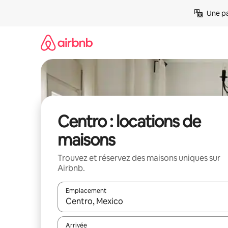
Aller
Une pa
directement
au
contenu
Centro : locations de
maisons
Trouvez et réservez des maisons uniques sur
Airbnb.
Emplacement
Quand les résultats sont affichés, parcourez-les en 
Arrivée