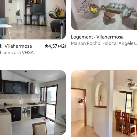
Logement · Villahermosa
Maison Pochó. Hôpital Angeles.
· Villahermosa
Note moyenne de 4,57 sur 5, 42 commentai
4,57 (42)
 central à VHSA
5 sur 5, 8 commentaires