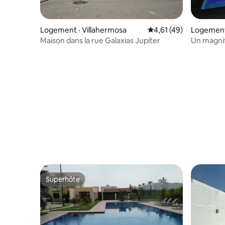
Logement · Villahermosa
Note moyenne de 4,61
4,61 (49)
Logement 
Maison dans la rue Galaxias Jupiter
Un magnif
Guayacan
Superhôte
Superhôte