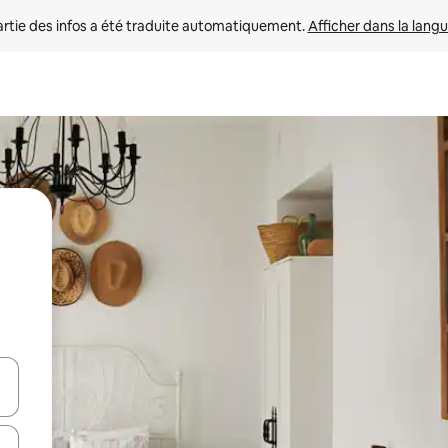
rtie des infos a été traduite automatiquement. 
Afficher dans la langu
utilisant les flèches vers le haut et vers le bas, ou en appuyant dessus 