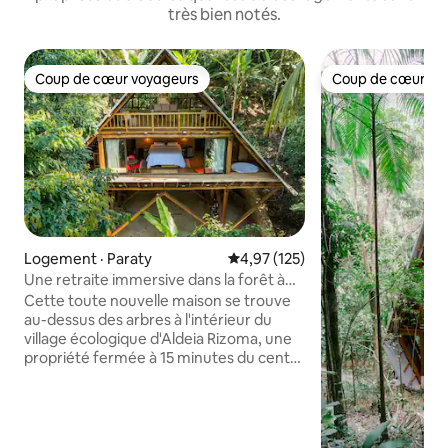
très bien notés.
Coup de cœur voyageurs
Coup de cœur vo
Coup de cœur voyageurs
Coup de cœur vo
Logement · Paraty
Note moyenne de 4,97 sur 5, 1
4,97 (125)
Une retraite immersive dans la forêt à
Aldeia Rizoma
Cette toute nouvelle maison se trouve
au-dessus des arbres à l'intérieur du
village écologique d'Aldeia Rizoma, une
propriété fermée à 15 minutes du centre
historique de la ville. La propriété
dispose d'une salle de sport dans la
jungle, d'un sauna (payant en
supplément), de sentiers privés et d'un