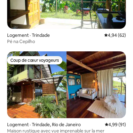
Logement · Trindade
Note moyenne
4,94 (62)
Pé na Cepilho
Coup de cœur voyageurs
Coup de cœur voyageurs
Logement · Trindade, Rio de Janeiro
Note moyenne
4,99 (91)
Maison rustique avec vue imprenable sur la mer