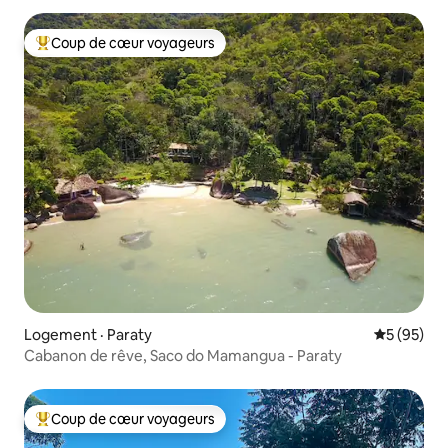
Coup de cœur voyageurs
Coup de cœur voyageurs parmi les plus aimés
Logement · Paraty
Note moye
5 (95)
Cabanon de rêve, Saco do Mamangua - Paraty
Coup de cœur voyageurs
Coup de cœur voyageurs parmi les plus aimés