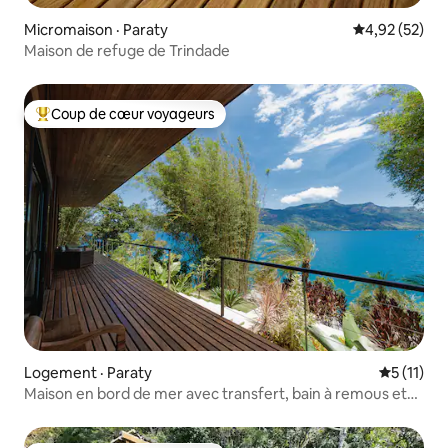
Micromaison · Paraty
Note moyenne
4,92 (52)
Maison de refuge de Trindade
Coup de cœur voyageurs
Coup de cœur voyageurs parmi les plus aimés
Logement · Paraty
Note moye
5 (11)
Maison en bord de mer avec transfert, bain à remous et
court de plage.