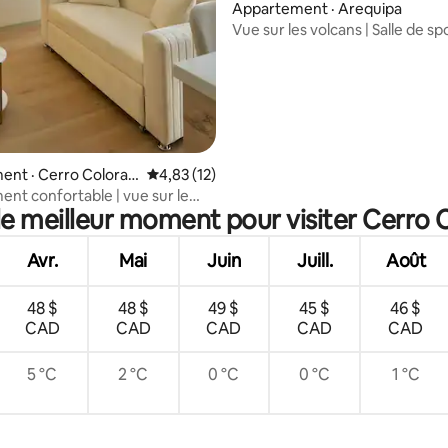
5 sur 5, 8 commentaires
Appartement · Arequipa
Vue sur les volcans | Salle de spo
Nouveauté Cayma
ent · Cerro Colorad
Note moyenne de 4,83 sur 5, 12 commentai
4,83 (12)
nt confortable | vue sur le
le meilleur moment pour visiter Cerro
zone exécutive
Avr.
Mai
Juin
Juill.
Août
48 $
48 $
49 $
45 $
46 $
CAD
CAD
CAD
CAD
CAD
5 °C
2 °C
0 °C
0 °C
1 °C