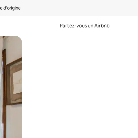
e d'origine
Partez-vous un Airbnb
et en les faisant glisser.