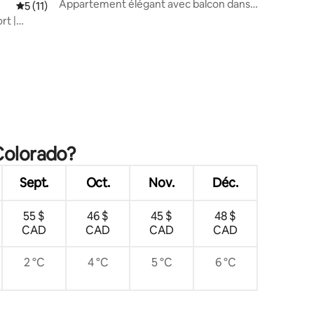
Appartement élégant avec balcon dans
Note moyenne de 5 sur 5, 11 commentaires
5 (11)
le meilleur quartier
rt |
res
 Colorado?
Sept.
Oct.
Nov.
Déc.
55 $
46 $
45 $
48 $
CAD
CAD
CAD
CAD
2 °C
4 °C
5 °C
6 °C