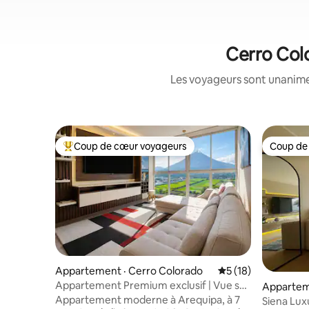
Cerro Colo
Les voyageurs sont unanimes
Coup de cœur voyageurs
Coup de
Coup de cœur voyageurs parmi les plus aimés
Coup de
Appartement · Cerro Colorado
Note moyenne de 5
5 (18)
Appartement Premium exclusif | Vue sur
Appartem
le Misti | 3 chambres
Appartement moderne à Arequipa, à 7
Siena Lux