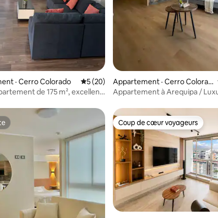
 sur 5, 60 commentaires
ent · Cerro Colorado
Note moyenne de 5 sur 5, 20 commentai
5 (20)
Appartement · Cerro Colorad
o
artement de 175 m², excellent
Appartement à Arequipa / Lux
ment
Towers
te
Coup de cœur voyageurs
te
Coup de cœur voyageurs