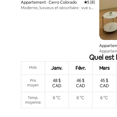
Appartement · Cerro Colorado
Note moyenne de 
5 (8)
Moderne, luxueux et sécuritaire : vue sur
le volcan Misti
Appartem
o
Apparteme
Quel est 
volcan | 
Mois
Janv.
Févr.
Mars
48 $
46 $
45 $
Prix
moyen
CAD
CAD
CAD
6 °C
6 °C
6 °C
Temp.
moyenne