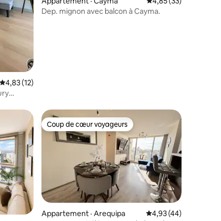
Appartement · Cayma
Note moyenne de 4,85
4,85 (33)
Dep. mignon avec balcon à Cayma.
res
Note moyenne de 4,83 sur 5, 12 commentaires
4,83 (12)
ury
Coup de cœur voyageurs
Coup de cœur voyageurs
Appartement · Arequipa
Note moyenne de 4,93
4,93 (44)