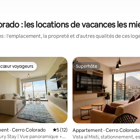
rado : les locations de vacances les m
 : l'emplacement, la propreté et d'autres qualités de ces log
 cœur voyageurs
Superhôte
 cœur voyageurs
Superhôte
 sur 5, 18 commentaires
ent · Cerro Colorado
Note moyenne de 5 sur 5, 12 commentai
5 (12)
Appartement · Cerro Colorado
ury Stay | Vue panoramique +
Vista al Misti, stationnement, 