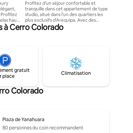
connexio
xury
Profitez d'un séjour confortable et
de réduct
légant,
tranquille dans cet appartement de type
vous att
 Profitez
studio, situé dans l'un des quartiers les
elas haut
plus exclusifs d'Arequipa. Avec des
s à Cerro Colorado
espaces intégrés, idéal pour les couples
able avec
ou les voyageurs d'affaires qui
uisine
apprécient la praticité, la sécurité et le
l avec une
confort. L'appartement dispose d'une
aveuse-
connexion Wi-Fi haut débit, d'eau
t à
chaude et de plateformes de streaming
pour les
pour vos moments de repos. De plus,
ou les
l'immeuble dispose d'une sécurité
ement gratuit
eux et
24h/24 et d'espaces communs bien
Climatisation
r place
ser,
entretenus, garantissant une expérience
 spécial.
confortable et sûre.
erro Colorado
Plaza de Yanahuara
80 personnes du coin recommandent