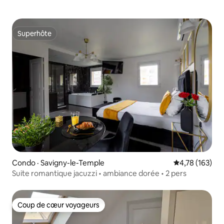
Superhôte
Superhôte
Condo · Savigny-le-Temple
Note moyenne 
4,78 (163)
Suite romantique jacuzzi • ambiance dorée • 2 pers
Coup de cœur voyageurs
Coup de cœur voyageurs