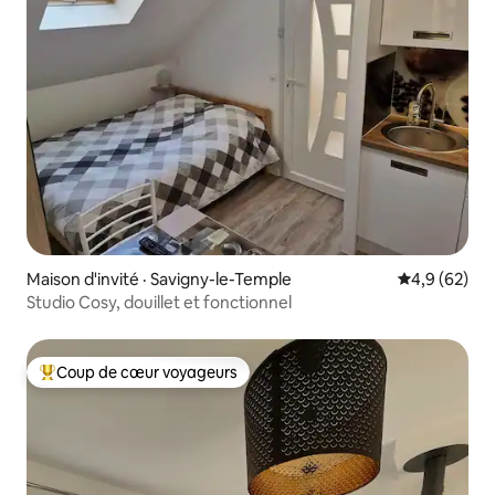
Maison d'invité · Savigny-le-Temple
Note moyenn
4,9 (62)
Studio Cosy, douillet et fonctionnel
Coup de cœur voyageurs
Coup de cœur voyageurs parmi les plus aimés