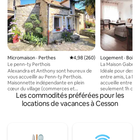
Micromaison · Perthes
Note moyenne de 4,98 sur 5, 2
4,98 (260)
Logement · Boissis
rand
Le penn-ty Perthois
La Maison Gabriac 
grand jardin
Alexandra et Anthony sont heureux de
Idéale pour des va
vous accueillir au Penn-ty Perthois.
entre amis, La Ma
Maisonnette indépendante en plein
accueille entre vi
cœur du village (commerces et
seulement 1h de P
Les commodités préférées pour les
restauration à 50 mètres et grande
Fontainebleau et 
surface à 3 minutes en voiture), situé
Disneyland. Inscr
locations de vacances à Cesson
dans le parc naturel du gatinais. Venez
éco responsable le
découvrir une région riche en
décoré entièremen
patrimoine : Fontainebleau à 15 min
main pour vous p
(blocs d'escalade mondialement connus,
unique et engagé.
randonnées, son château...), Barbizon à
garantissons l’util
10min, Provins, château de Vaux le
d’entretien et d’