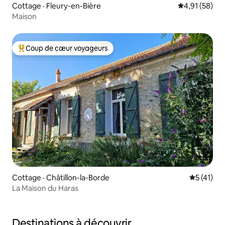
Cottage · Fleury-en-Bière
Note moyenne
4,91 (58)
Maison
Coup de cœur voyageurs
Coup de cœur voyageurs parmi les plus aimés
Cottage · Châtillon-la-Borde
Note moye
5 (41)
La Maison du Haras
Destinations à découvrir