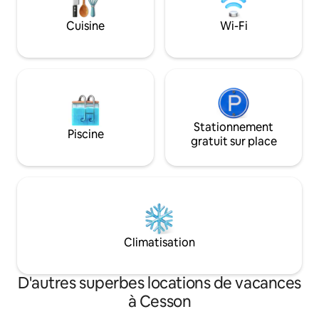
Vicomte... Vous rejoindrez Paris en
votre santé et de
45min, accès direct autoroute A6 ou en
linge certifié Oeko
Cuisine
Wi-Fi
train en 25 minutes de la gare de Melun
(possible accès par le bus au départ de
Perthes). Parc Disney Land Paris à 1h.
Logement : Ancienne grange rénovée
en 2021, offrant un logement
totalement équipé avec une cuisine, une
salle de bain avec WC, chambre en
mezzanine. Idéal pour deux personnes
Stationnement
Piscine
mais possibilité de deux couchages
gratuit sur place
supplémentaires sur le canapé lit du
salon. Une terrasse privée est à
disposition. Deux vélos sont à disposition
sur demande dont un avec siège bébé.
Possibilité de louer deux crashpad sur
place.
Climatisation
D'autres superbes locations de vacances
à Cesson