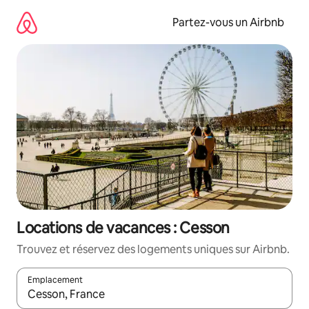
Aller
directement
Partez-vous un Airbnb
au
contenu
Locations de vacances : Cesson
Trouvez et réservez des logements uniques sur Airbnb.
Emplacement
Quand les résultats sont affichés, parcourez-les en utilisant les 