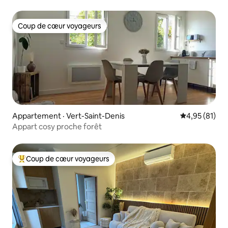
Coup de cœur voyageurs
Coup de cœur voyageurs
Appartement · Vert-Saint-Denis
Note moyenne
4,95 (81)
Appart cosy proche forêt
Coup de cœur voyageurs
Coup de cœur voyageurs parmi les plus aimés