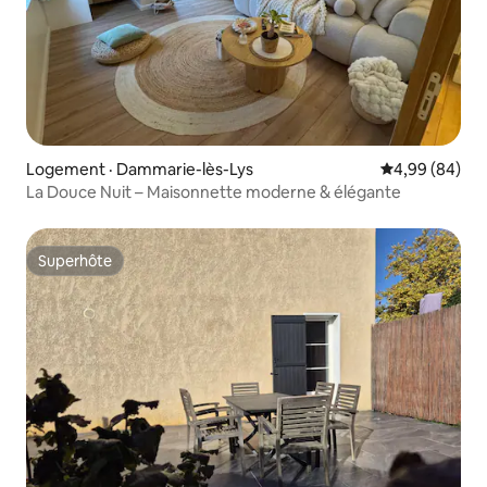
Logement · Dammarie-lès-Lys
Note moyenne
4,99 (84)
La Douce Nuit – Maisonnette moderne & élégante
Superhôte
Superhôte