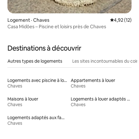
Logement · Chaves
Note moyenne
4,92 (12)
Casa Midões – Piscine et loisirs près de Chaves
Destinations à découvrir
Autres types de logements
Les sites incontournables du coin
Logements avec piscine à louer
Appartements à louer
Chaves
Chaves
Maisons à louer
Logements à louer adaptés aux animaux
Chaves
Chaves
Logements adaptés aux familles à louer
Chaves