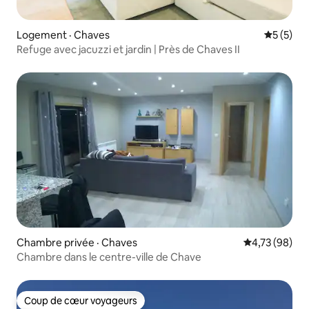
Logement · Chaves
Note moy
5 (5)
Refuge avec jacuzzi et jardin | Près de Chaves II
Chambre privée · Chaves
Note moyenne
4,73 (98)
Chambre dans le centre-ville de Chave
Coup de cœur voyageurs
Coup de cœur voyageurs