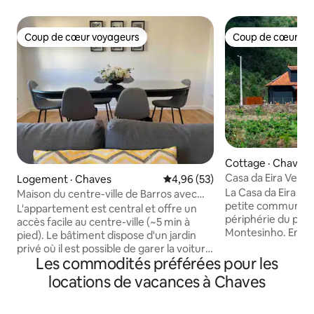
Coup de cœur voyageurs
Coup de cœur vo
Coup de cœur voyageurs
Coup de cœur vo
Cottage · Chaves
Casa da Eira Velha
Logement · Chaves
Note moyenne de 4,96 sur 5, 
4,96 (53)
La Casa da Eira Ve
Maison du centre-ville de Barros avec
petite communauté
balcon et parking pvt
L'appartement est central et offre un
périphérie du parc
accès facile au centre-ville (~5 min à
Montesinho. Entouré par la nature, il
pied). Le bâtiment dispose d'un jardin
offre un environn
privé où il est possible de garer la voiture
relaxant, idéal pou
Les commodités préférées pour les
et/ou de faire un barbecue.
recherchent du re
L'appartement dispose d'un balcon à
locations de vacances à Chaves
moments de détente
l'avant de l'immeuble et d'un autre à
vie quotidienne. S
l'arrière. Il dispose également d'une
frontalière, il est 