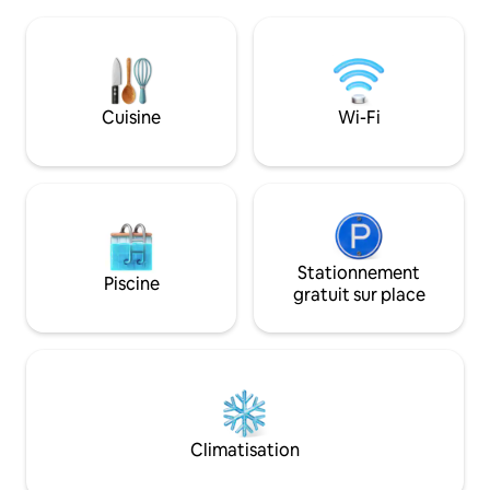
climatisation dans tous les espaces
sentiers, les paysa
principaux : chambres, salon et cuisine.
d'intérêt au Portug
La cuisine est entièrement équipée et
maison est entièr
comprend une machine à laver la
offre tout le conf
vaisselle, une machine à laver et à
séjours de courte
sécher le linge, un réfrigérateur, un
Cuisine
Wi-Fi
micro-ondes, une machine à café, etc.
Stationnement
Piscine
gratuit sur place
Climatisation