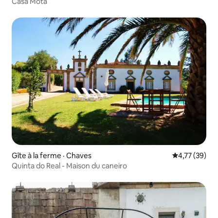
Casa Mota
Gîte à la ferme · Chaves
Note moyenne
4,77 (39)
Quinta do Real - Maison du caneiro