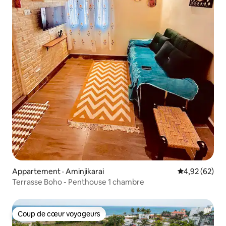
Appartement · Aminjikarai
Note moyenne
4,92 (62)
Terrasse Boho - Penthouse 1 chambre
Coup de cœur voyageurs
Coup de cœur voyageurs