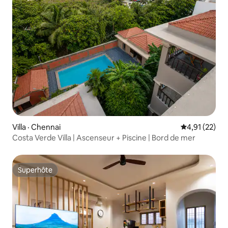
Villa · Chennai
Note moyenne
4,91 (22)
Costa Verde Villa | Ascenseur + Piscine | Bord de mer
Superhôte
Superhôte