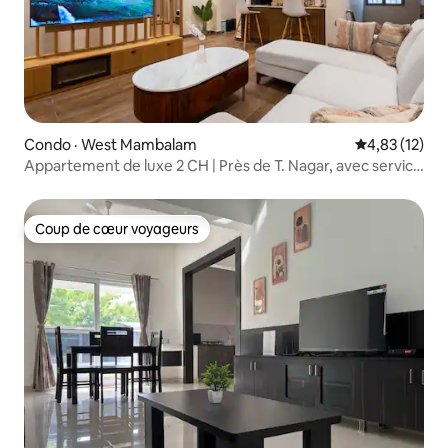
Condo · West Mambalam
Note moyenne
4,83 (12)
Appartement de luxe 2 CH | Près de T. Nagar, avec service
d'entretien ménager
Coup de cœur voyageurs
Coup de cœur voyageurs