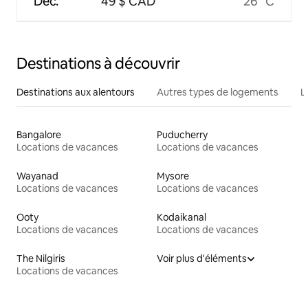
Déc.
49 $ CAD
26 °C
Destinations à découvrir
Destinations aux alentours
Autres types de logements
L
Bangalore
Puducherry
Locations de vacances
Locations de vacances
Wayanad
Mysore
Locations de vacances
Locations de vacances
Ooty
Kodaikanal
Locations de vacances
Locations de vacances
The Nilgiris
Voir plus d'éléments
Locations de vacances