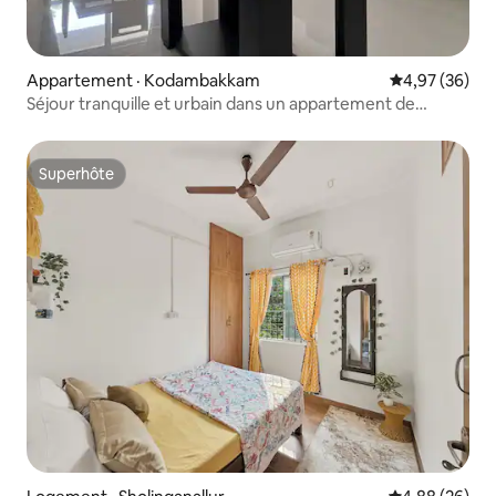
Appartement · Kodambakkam
Note moyenne
4,97 (36)
Séjour tranquille et urbain dans un appartement de
2 chambres
Superhôte
Superhôte