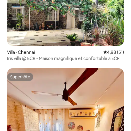
Villa · Chennai
Note moyenne
4,98 (51)
Iris villa @ ECR - Maison magnifique et confortable à ECR
Superhôte
Superhôte