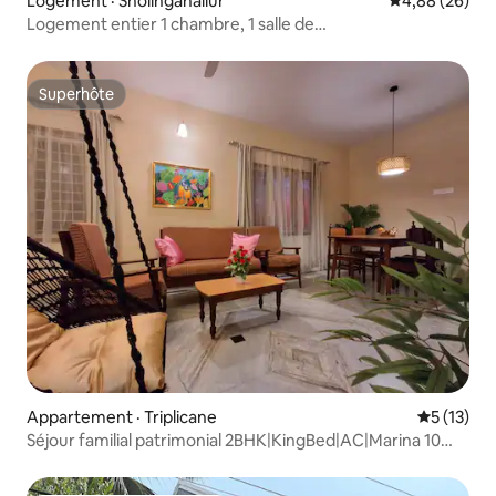
Logement · Sholinganallur
Note moyenne
4,88 (26)
Logement entier 1 chambre, 1 salle de
bain | 2 balcons | Idéal pour les couples et les séjours
professionnels – OMR
Superhôte
Superhôte
Appartement · Triplicane
Note moye
5 (13)
Séjour familial patrimonial 2BHK|KingBed|AC|Marina 10
min