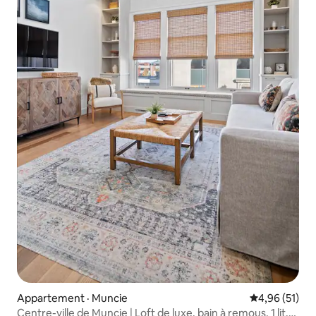
Appartement · Muncie
Note moyenne
4,96 (51)
Centre-ville de Muncie | Loft de luxe, bain à remous, 1 lit,