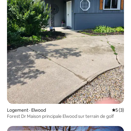
Logement · Elwood
Note moy
5 (3)
Forest Dr Maison principale Elwood sur terrain de golf