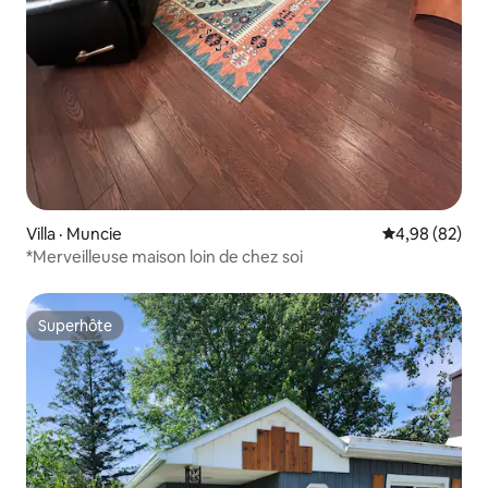
Villa · Muncie
Note moyenne
4,98 (82)
*Merveilleuse maison loin de chez soi
Superhôte
Superhôte