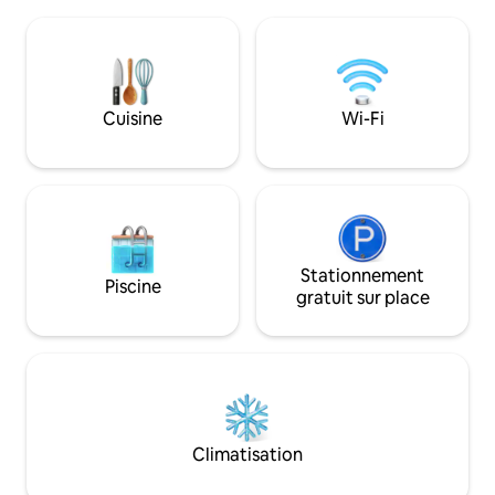
salle de bain, lave-linge et sèche-linge)
tous les équipeme
au niveau inférieur de la maison de
standard, vous vous
l'hôte. Idéal pour les célibataires, les
détendu pendant v
couples, les familles ou les voyageurs
pourquoi vous co
d'affaires. Près de l'I-69, de l'Université
d'hôtel ennuyeuse
Anderson, de Hoosier Park, du parc
pouvez avoir un a
Cuisine
Wi-Fi
d'État de Mounds, de la réserve naturelle
et élégant rien qu
de Rangeline, de l'aéroport d'Anderson,
Réservez votre séj
des hôpitaux St Vincent & Community et
découvrez le meil
plus encore !
mondes !
Stationnement
Piscine
gratuit sur place
Climatisation