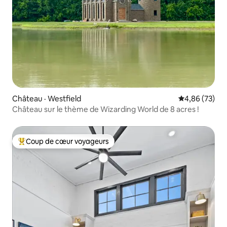
Château · Westfield
Note moyenne
4,86 (73)
Château sur le thème de Wizarding World de 8 acres !
Coup de cœur voyageurs
Coup de cœur voyageurs parmi les plus aimés