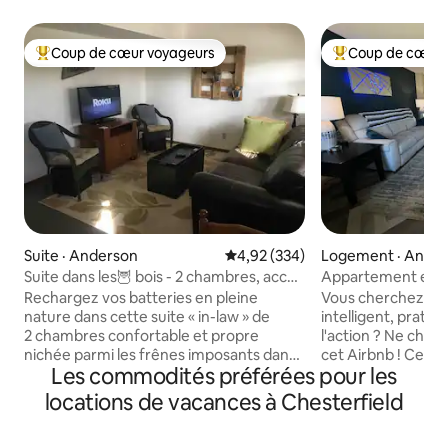
Coup de cœur voyageurs
Coup de cœur 
Coup de cœur voyageurs parmi les plus aimés
Coup de cœur voy
Suite · Anderson
Note moyenne de 4,92 sur 5, 3
4,92 (334)
Logement · Ande
Suite dans les🦉 bois - 2 chambres, accès
Appartement en ré
facile par l'i69 !
près du casino Har
Rechargez vos batteries en pleine
Vous cherchez u
nature dans cette suite « in-law » de
intelligent, prati
2 chambres confortable et propre
l'action ? Ne cherc
nichée parmi les frênes imposants dans
cet Airbnb ! Cet 
Les commodités préférées pour les
un quartier rural et boisé juste à
l'endroit idéal pou
l'extérieur de la ville près de la rivière
être à proximité d
locations de vacances à Chesterfield
White. Profitez de l'appartement privé
commerces et de t
complet (2 chambres, salon, cuisine,
entre Indianapolis