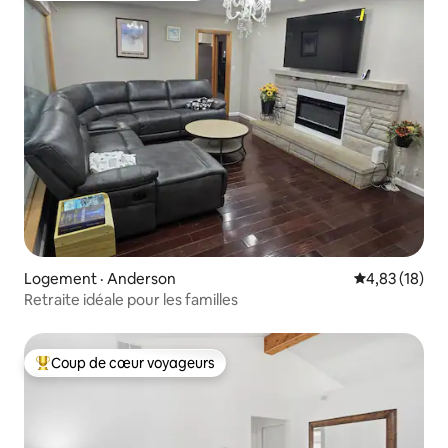
Logement · Anderson
Note moyenne
4,83 (18)
Retraite idéale pour les familles
Coup de cœur voyageurs
Coup de cœur voyageurs parmi les plus aimés