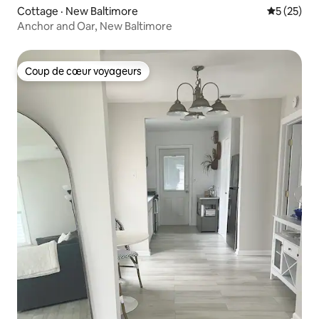
Cottage · New Baltimore
Note moye
5 (25)
Anchor and Oar, New Baltimore
Coup de cœur voyageurs
Coup de cœur voyageurs