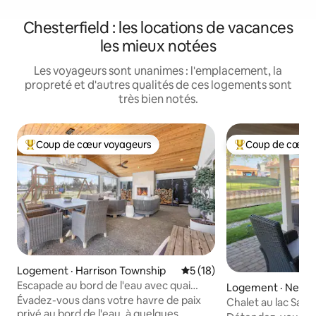
Chesterfield : les locations de vacances
les mieux notées
Les voyageurs sont unanimes : l'emplacement, la
propreté et d'autres qualités de ces logements sont
très bien notés.
Coup de cœur voyageurs
Coup de cœur 
Coup de cœur voyageurs parmi les plus aimés
Coup de cœur voy
Logement · Harrison Township
Note moyenne de 5 sur 5, 
5 (18)
Escapade au bord de l'eau avec quai
Logement · New B
privé + vue sur le coucher du soleil
Évadez-vous dans votre havre de paix
Chalet au lac Saint
privé au bord de l'eau, à quelques