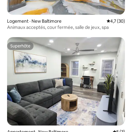
Logement · New Baltimore
Note moyenn
4,7 (30)
Animaux acceptés, cour fermée, salle de jeux, spa
Superhôte
Superhôte
Appartement · New Baltimore
Note moy
5 (3)