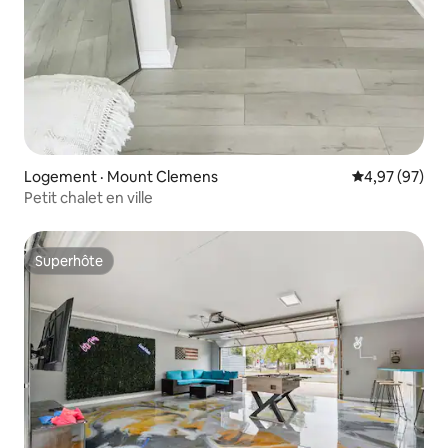
Logement · Mount Clemens
Note moyenne
4,97 (97)
Petit chalet en ville
Superhôte
Superhôte