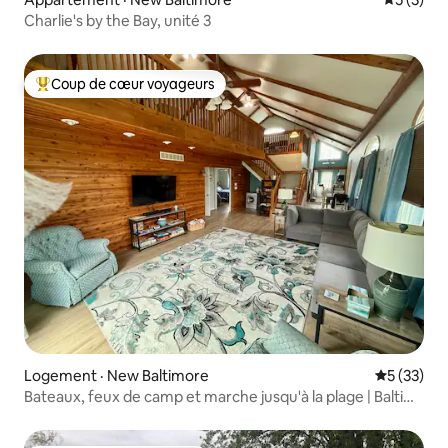
Charlie's by the Bay, unité 3
Coup de cœur voyageurs
Coup de cœur voyageurs parmi les plus aimés
Logement · New Baltimore
Note moye
5 (33)
Bateaux, feux de camp et marche jusqu'à la plage | Balti
Bay Loft