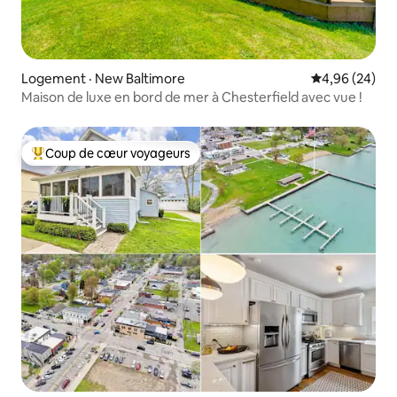
Logement · New Baltimore
Note moyenne
4,96 (24)
Maison de luxe en bord de mer à Chesterfield avec vue !
Coup de cœur voyageurs
Coup de cœur voyageurs parmi les plus aimés