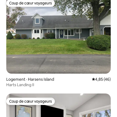
Coup de cœur voyageurs
Coup de cœur voyageurs
Logement · Harsens Island
Note moyenne
4,85 (46)
Harts Landing II
Coup de cœur voyageurs
Coup de cœur voyageurs