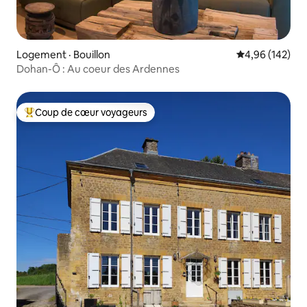
Logement · Bouillon
Note moyenne 
4,96 (142)
Dohan-Ô : Au coeur des Ardennes
Coup de cœur voyageurs
Coup de cœur voyageurs parmi les plus aimés