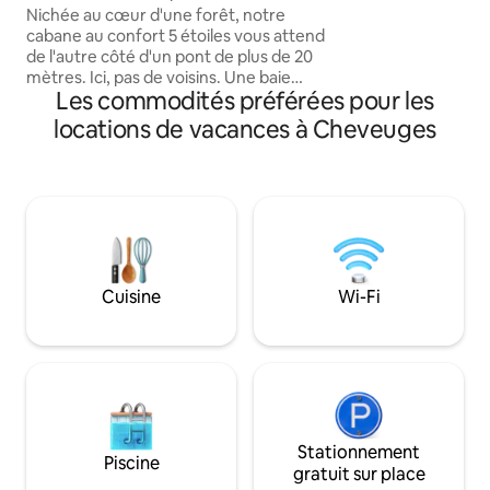
passer un agréab
Nichée au cœur d'une forêt, notre
précisé, que notre
cabane au confort 5 étoiles vous attend
votre hébergement.
de l'autre côté d'un pont de plus de 20
propose, sur réser
mètres. Ici, pas de voisins. Une baie
restauration, avec
Les commodités préférées pour les
vitrée effet miroir vous offre une vue
imprenable sur un paysage calme et
locations de vacances à Cheveuges
relaxant, sans craindre d'être observé. À
la nuit tombée, une fois blotti dans votre
lit douillet, vous aurez le choix entre
observer les animaux ou regarder un
film sur notre rétroprojecteur.. et avec
notre ciel étoilé, c'est comme si vous
dormiez à la belle étoile. ✨
Cuisine
Wi-Fi
Stationnement
Piscine
gratuit sur place