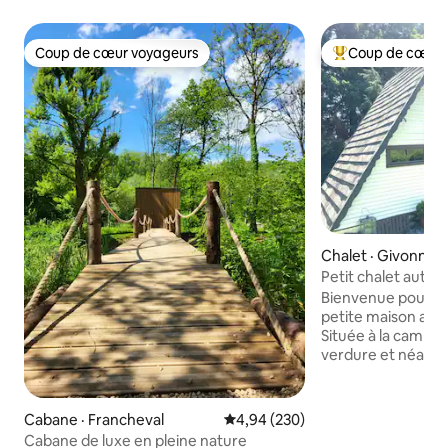
Coup de cœur voyageurs
Coup de cœur 
Coup de cœur voyageurs
Coup de cœur voy
Chalet · Givonne
Petit chalet authe
verdure
Bienvenue pour un
petite maison atyp
Située à la campag
verdure et néanmo
Le chant des oiseau
écureuils sur la te
trouver la quiétude
Cabane · Francheval
Note moyenne de 4,94 sur 5, 2
4,94 (230)
disposition pour 
Cabane de luxe en pleine nature