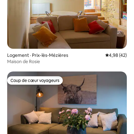
Logement · Prix-lès-Mézières
Note moyenne
4,98 (42)
Maison de Rosie
Coup de cœur voyageurs
Coup de cœur voyageurs