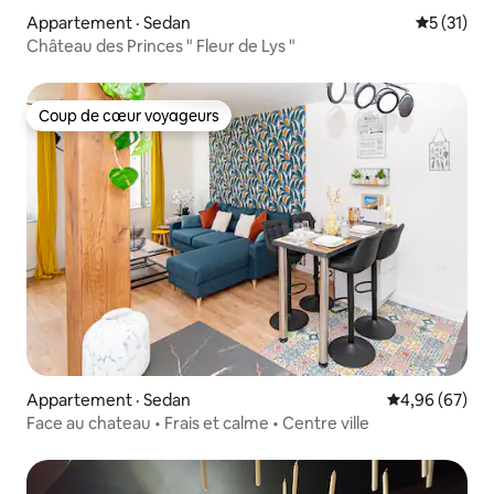
Appartement · Sedan
Note moye
5 (31)
Château des Princes " Fleur de Lys "
Coup de cœur voyageurs
Coup de cœur voyageurs
Appartement · Sedan
Note moyenne
4,96 (67)
Face au chateau • Frais et calme • Centre ville