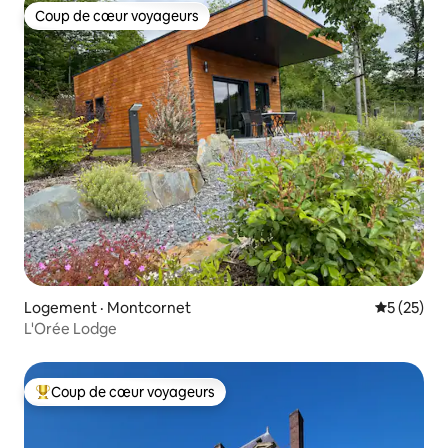
Coup de cœur voyageurs
Coup de cœur voyageurs
Logement · Montcornet
Note moye
5 (25)
L'Orée Lodge
Coup de cœur voyageurs
Coup de cœur voyageurs parmi les plus aimés