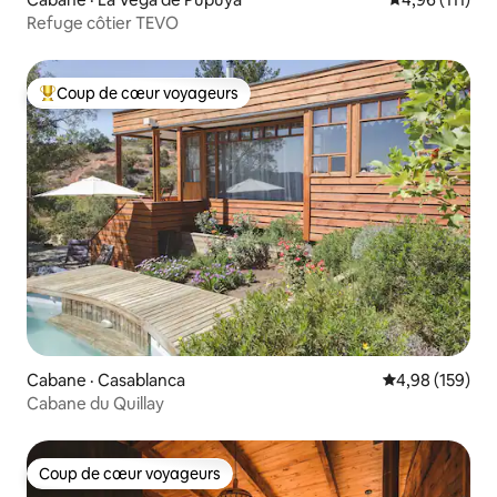
Refuge côtier TEVO
Coup de cœur voyageurs
Coup de cœur voyageurs parmi les plus aimés
Cabane · Casablanca
Note moyenne 
4,98 (159)
Cabane du Quillay
Coup de cœur voyageurs
Coup de cœur voyageurs