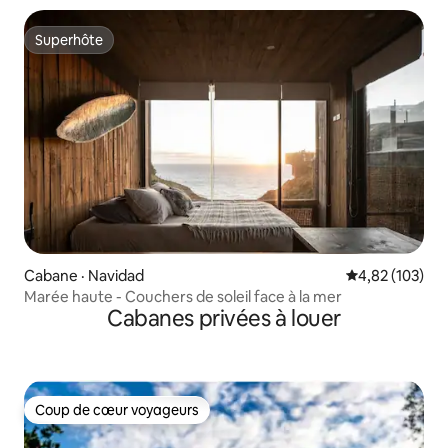
Superhôte
Superhôte
Cabane · Navidad
Note moyenne 
4,82 (103)
Marée haute - Couchers de soleil face à la mer
Cabanes privées à louer
Coup de cœur voyageurs
Coup de cœur voyageurs