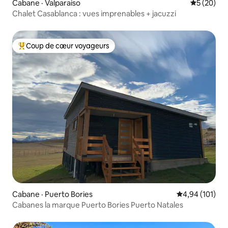
Cabane · Valparaiso
Note moye
5 (20)
Chalet Casablanca : vues imprenables + jacuzzi
Coup de cœur voyageurs
Coup de cœur voyageurs parmi les plus aimés
Cabane · Puerto Bories
Note moyenne 
4,94 (101)
Cabanes la marque Puerto Bories Puerto Natales