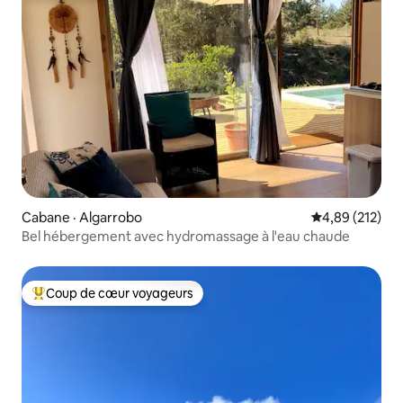
Cabane · Algarrobo
Note moyenne 
4,89 (212)
Bel hébergement avec hydromassage à l'eau chaude
Coup de cœur voyageurs
Coup de cœur voyageurs parmi les plus aimés