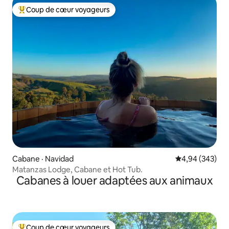
Coup de cœur voyageurs
Coup de cœur voyageurs parmi les plus aimés
Cabane · Navidad
Note moyenne 
4,94 (343)
Matanzas Lodge, Cabane et Hot Tub.
Cabanes à louer adaptées aux animaux
Coup de cœur voyageurs