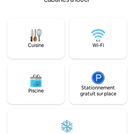
terrasse et barbec
gratuit Réveillez-vous avec une vue
après-midi barbec
panoramique sur le fjord et les
meilleurs souvenirs. Avec une
montagnes, et admirez les couchers de
dégagée sur les m
soleil depuis votre terrasse.
cascades et les co
Emplacement idéal. Juste au bord de la
magiques de la région. ⛰
mer. Découvrez la Patagonie avec style
dispose de 2 parki
et confort.
wifi, de la télévisi
Cuisine
Wi-Fi
purifiée sans frai
vous.
Stationnement
Piscine
gratuit sur place