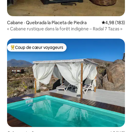
Cabane · Quebrada la Placeta de Piedra
Note moyenne 
4,98 (183)
« Cabane rustique dans la forêt indigène – Radal 7 Tazas »
Coup de cœur voyageurs
Coup de cœur voyageurs parmi les plus aimés