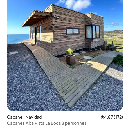
Cabane · Navidad
Note moyenne 
4,87 (172)
Cabanes Alta Vista La Boca 8 personnes