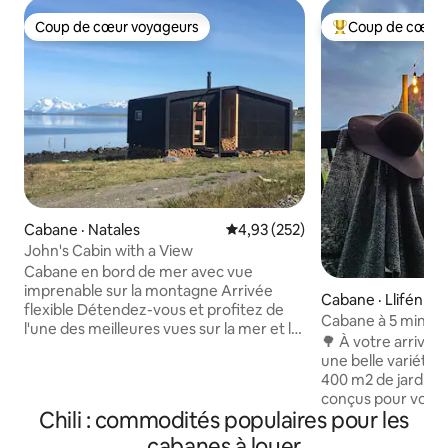
Coup de cœur voyageurs
Coup de cœur 
Coup de cœur voyageurs
Coup de cœur voy
Cabane · Natales
Note moyenne de 4,93 sur 5, 2
4,93 (252)
John's Cabin with a View
Cabane en bord de mer avec vue
imprenable sur la montagne Arrivée
Cabane · Llifén
flexible Détendez-vous et profitez de
Cabane à 5 minute
l'une des meilleures vues sur la mer et la
🌳 À votre arrivée,
montagne de Puerto Natales. Chalet
une belle variété 
moderne et confortable en bord de mer
400 m2 de jardin 
situé à quelques pas du front de mer,
conçus pour votre 
parfait pour les couples, les travailleurs à
Chili : commodités populaires pour les
en famille ; Hamacs, fauteuils pour
distance ou les familles. ✔ Wifi rapide ✔
regarder le coucher
cabanes à louer
Cuisine entièrement équipée ✔ Parking