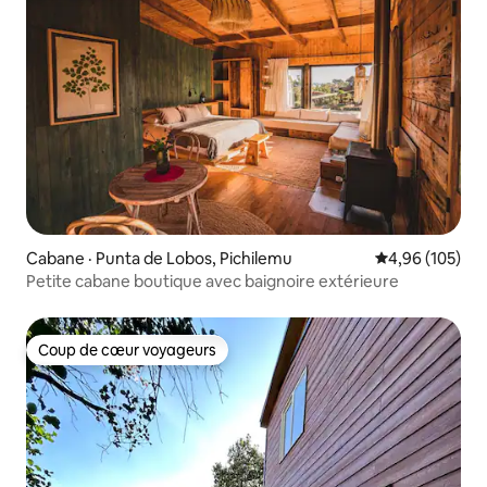
Cabane · Punta de Lobos, Pichilemu
Note moyenne 
4,96 (105)
Petite cabane boutique avec baignoire extérieure
Coup de cœur voyageurs
Coup de cœur voyageurs