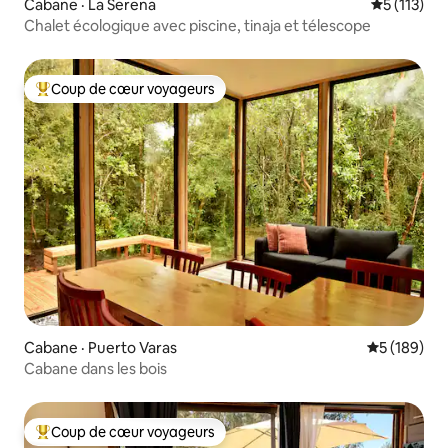
Cabane · La Serena
Note moyen
5 (113)
Chalet écologique avec piscine, tinaja et télescope
Coup de cœur voyageurs
Coup de cœur voyageurs parmi les plus aimés
Cabane · Puerto Varas
Note moyen
5 (189)
Cabane dans les bois
Coup de cœur voyageurs
Coup de cœur voyageurs parmi les plus aimés