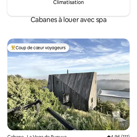
Climatisation
Cabanes à louer avec spa
Coup de cœur voyageurs
Coup de cœur voyageurs parmi les plus aimés
Cabane · La Vega de Pupuya
Note moyenne 
4,96 (111)