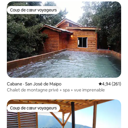
Coup de cœur voyageurs
Coup de cœur voyageurs
Cabane · San José de Maipo
Note moyenne 
4,94 (261)
Chalet de montagne privé + spa + vue imprenable
Coup de cœur voyageurs
Coup de cœur voyageurs