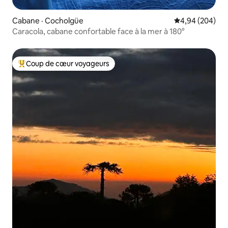
Cabane · Cocholgüe
Note moyenne 
4,94 (204)
Caracola, cabane confortable face à la mer à 180°
Coup de cœur voyageurs
Coup de cœur voyageurs parmi les plus aimés