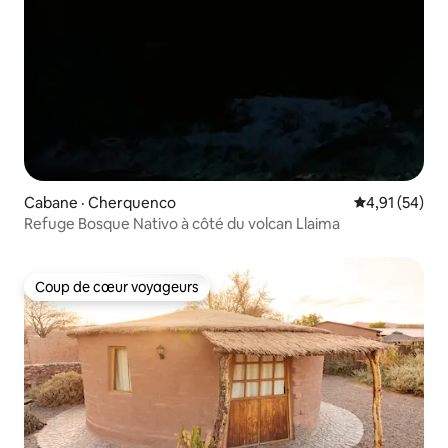
Cabane · Cherquenco
Note moyenne
4,91 (54)
Refuge Bosque Nativo à côté du volcan Llaima
Coup de cœur voyageurs
Coup de cœur voyageurs