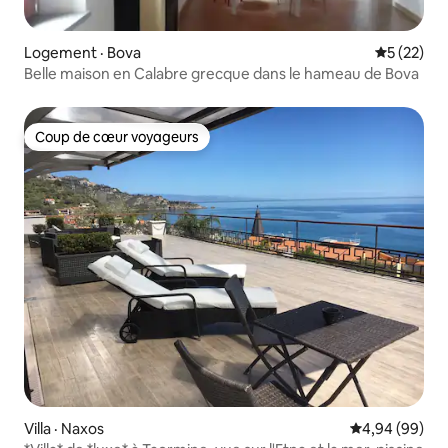
Logement · Bova
Note moye
5 (22)
Belle maison en Calabre grecque dans le hameau de Bova
Coup de cœur voyageurs
Coup de cœur voyageurs
Villa · Naxos
Note moyenne
4,94 (99)