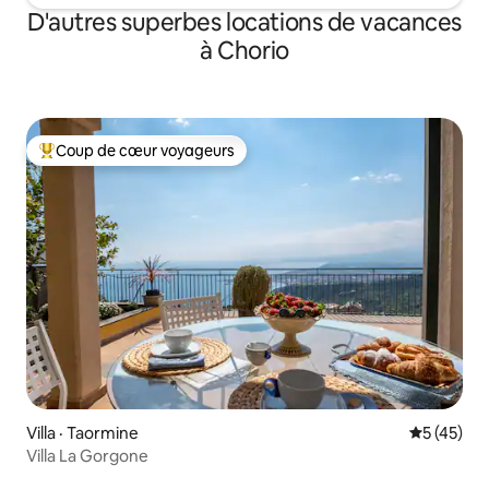
D'autres superbes locations de vacances
à Chorio
Coup de cœur voyageurs
Coup de cœur voyageurs parmi les plus aimés
Villa · Taormine
Note moye
5 (45)
Villa La Gorgone