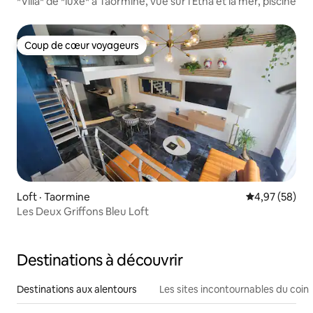
*Villa* de *luxe* à Taormine, vue sur l'Etna et la mer, piscine
Coup de cœur voyageurs
Coup de cœur voyageurs
Loft · Taormine
Note moyenne
4,97 (58)
Les Deux Griffons Bleu Loft
Destinations à découvrir
Destinations aux alentours
Les sites incontournables du coin