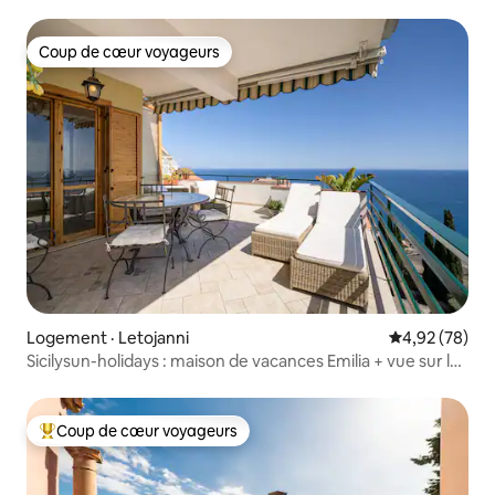
Coup de cœur voyageurs
Coup de cœur voyageurs
Logement · Letojanni
Note moyenne
4,92 (78)
Sicilysun-holidays : maison de vacances Emilia + vue sur la
mer
Coup de cœur voyageurs
Coup de cœur voyageurs parmi les plus aimés