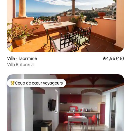
Villa · Taormine
Note moyenne
4,96 (48)
Villa Britannia
Coup de cœur voyageurs
Coup de cœur voyageurs parmi les plus aimés