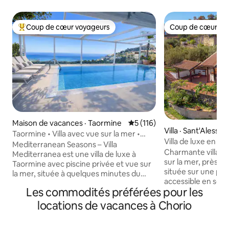
Coup de cœur voyageurs
Coup de cœur vo
Coup de cœur voyageurs parmi les plus aimés
Coup de cœur vo
Maison de vacances · Taormine
Note moyenne de 5 sur 5, 1
5 (116)
Villa · Sant'Alessio 
Taormine • Villa avec vue sur la mer •
Villa de luxe en b
Piscine privée
Mediterranean Seasons – Villa
Taormine, Sicile
Charmante villa d
Mediterranea est une villa de luxe à
sur la mer, près de
Taormine avec piscine privée et vue sur
située sur une peti
la mer, située à quelques minutes du
accessible en seu
centre historique. Il offre des espaces
Les commodités préférées pour les
pied. La villa est i
extérieurs exclusifs avec un jardin
personnes. Deux chambres doubles,
d'agrumes, un coin repas extérieur et un
locations de vacances à Chorio
chacune avec salle
salon de détente au bord de la piscine.
chambre. Grande t
Les intérieurs sont lumineux et