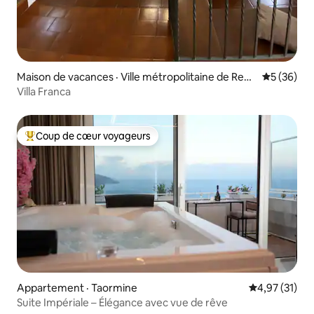
Maison de vacances · Ville métropolitaine de Regg
Note moye
5 (36)
io de Calabre
Villa Franca
Coup de cœur voyageurs
Coup de cœur voyageurs parmi les plus aimés
Appartement · Taormine
Note moyenne
4,97 (31)
Suite Impériale – Élégance avec vue de rêve