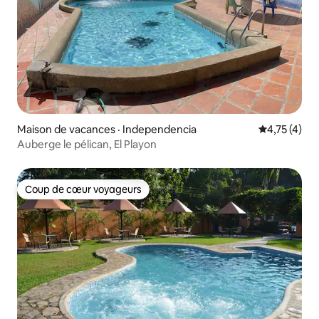
Maison de vacances · Independencia
Note moyenn
4,75 (4)
Auberge le pélican, El Playon
Coup de cœur voyageurs
Coup de cœur voyageurs