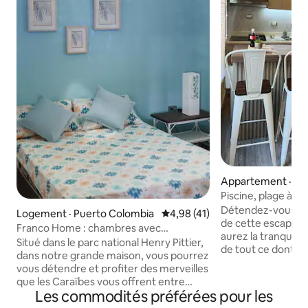
Appartement · Bah
Piscine, plage à pr
et repos
Détendez-vous et 
Logement · Puerto Colombia
Note moyenne de 4,98 sur 5, 
4,98 (41)
de cette escapade
Franco Home : chambres avec
aurez la tranquilli
climatisation
Situé dans le parc national Henry Pittier,
de tout ce dont v
dans notre grande maison, vous pourrez
prendre des vacan
vous détendre et profiter des merveilles
mérité. Que ce soi
que les Caraïbes vous offrent entre
couple, pouvoir se
Les commodités préférées pour les
plages et montagnes. Nous disposons
plage, prendre un b
d'un réseau Wi-Fi par satellite (avec les