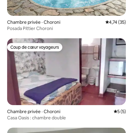
Chambre privée · Choroni
Note moyenne
4,74 (35)
Posada Pittier Choroni
Coup de cœur voyageurs
Coup de cœur voyageurs
Chambre privée · Choroni
Note moy
5 (5)
Casa Oasis : chambre double