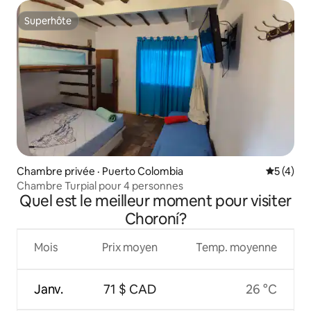
Superhôte
Superhôte
Chambre privée · Puerto Colombia
Note moy
5 (4)
Chambre Turpial pour 4 personnes
Quel est le meilleur moment pour visiter
Choroní?
Mois
Prix moyen
Temp. moyenne
Janv.
71 $ CAD
26 °C