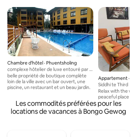
Chambre d'hôtel · Phuentsholing
complexe hôtelier de luxe entouré par la
nature.
belle propriété de boutique complète
Appartement · Ph
loin de la ville avec un bar ouvert, une
Siddhi te Third
piscine, un restaurant et un beau jardin.
Relax with the whol
peaceful place to 
Les commodités préférées pour les
locations de vacances à Bongo Gewog