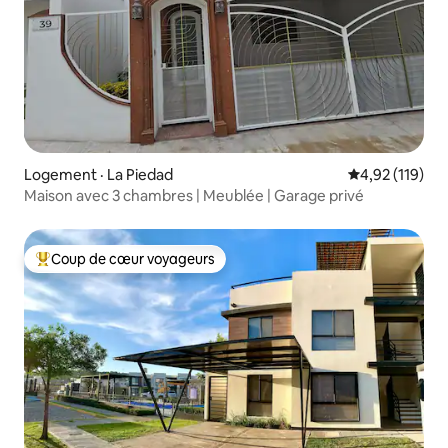
Logement · La Piedad
Note moyenne 
4,92 (119)
Maison avec 3 chambres | Meublée | Garage privé
Coup de cœur voyageurs
Coup de cœur voyageurs parmi les plus aimés