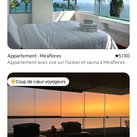
Appartement · Miraflores
Note moye
5 (10)
Appartement avec vue sur l'océan et sauna à Miraflores
Coup de cœur voyageurs
Coup de cœur voyageurs parmi les plus aimés