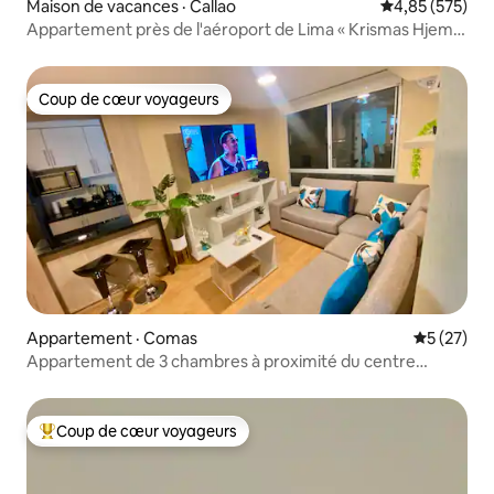
Maison de vacances · Callao
Note moyenne 
4,85 (575)
Appartement près de l'aéroport de Lima « Krismas Hjem
2 » A/C
Coup de cœur voyageurs
Coup de cœur voyageurs
Appartement · Comas
Note moye
5 (27)
Appartement de 3 chambres à proximité du centre
commercial Plaza Comas.
Coup de cœur voyageurs
Coup de cœur voyageurs parmi les plus aimés