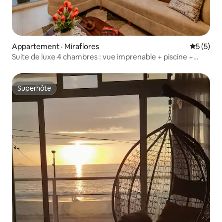
Appartement · Miraflores
Note moy
5 (5)
Suite de luxe 4 chambres : vue imprenable + piscine +
stationnement
Superhôte
Superhôte