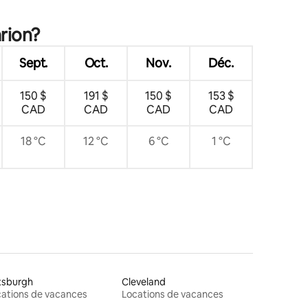
res
arion?
Sept.
Oct.
Nov.
Déc.
150 $
191 $
150 $
153 $
CAD
CAD
CAD
CAD
18 °C
12 °C
6 °C
1 °C
tsburgh
Cleveland
ations de vacances
Locations de vacances