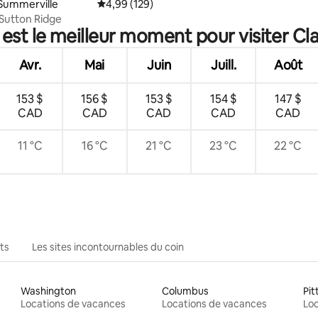
9 sur 5, 9 commentaires
Summerville
Note moyenne de 4,99 sur 5, 129 commentai
4,99 (129)
Sutton Ridge
est le meilleur moment pour visiter Cl
Avr.
Mai
Juin
Juill.
Août
153 $
156 $
153 $
154 $
147 $
CAD
CAD
CAD
CAD
CAD
11 °C
16 °C
21 °C
23 °C
22 °C
ts
Les sites incontournables du coin
Washington
Columbus
Pit
Locations de vacances
Locations de vacances
Loc