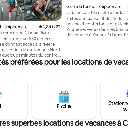
Gîte à la ferme · Shippenville
Cabane paisible niché dans les bois de la
réserve Pa Wilds
Faites une pause et détendez-
un chalet confortable et paisibl
· Shippenville
Note moyenne de 4,84 sur 5, 222 commentai
4,84 (222)
Promenez-vous dans les bois o
 rondins de Clarion River
descendez à Zacherl 's Farm. P
 est située sur 650 acres de
d'un bon livre sur le porche ou
ée donnant accès à la rivière
rassemblez-vous autour d'un f
t au sentier de randonnée North
camp. On est ravis d'annoncer l
à quelques minutes du centre-
d'une toute nouvelle salle de ba
s préférées pour les locations de vaca
larion. Faites quelques pas à
spacieuse. Pendant la saison d
r et parcourez le sentier North
cueillez des produits frais et al
e long de sentiers doux ou
Blackstone! Nous accueillons le
un peu plus d'énergie pour
voyageurs âgés de 25 ans et plus
boucles panoramiques. Ensuite,
que les familles. Apportez vos v
sez-vous sur votre quai sur le
explorez le réseau Rails to Trails
rivière Clarion. Nagez, pêchez,
forêt de Cook à seulement 20 
 kayak, du bateau ou détendez-
de route. Le Wi-Fi est mainten
Stationn
lement au soleil. Terminez la
disponible.
i
Piscine
su
 dînant sur la terrasse avec
 rivière, au coin du feu de camp
n bon restaurant local.
res superbes locations de vacances à C