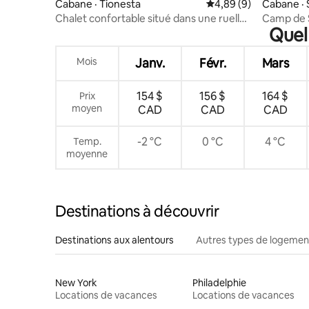
Cabane · Tionesta
Note moyenne de 4,8
4,89 (9)
Cabane · 
Chalet confortable situé dans une ruelle
Camp de 
Quel 
privée. Calme et paisible
Mois
Janv.
Févr.
Mars
154 $
156 $
164 $
Prix
moyen
CAD
CAD
CAD
-2 °C
0 °C
4 °C
Temp.
moyenne
Destinations à découvrir
Destinations aux alentours
Autres types de logemen
New York
Philadelphie
Locations de vacances
Locations de vacances