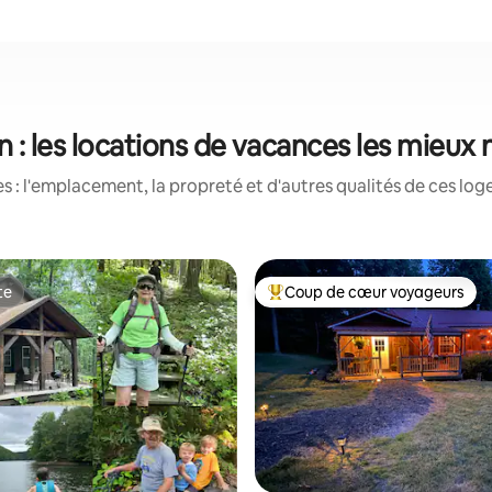
n : les locations de vacances les mieux
 : l'emplacement, la propreté et d'autres qualités de ces log
te
Coup de cœur voyageurs
te
Coup de cœur voyageurs parmi 
sur 5, 287 commentaires