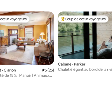
 cœur voyageurs
Coup de cœur voyageurs
 cœur voyageurs
Coup de cœur voyageurs parmi 
Cabane · Parker
Chalet élégant au bord de la riv
· Clarion
Note moyenne de 5 sur 5, 25 commentai
5 (25)
foyer extérieur et bain de type
té de 15 % | Manoir | Animaux
 sur 5, 33 commentaires