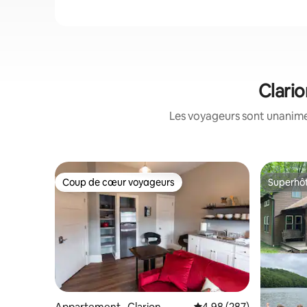
Clario
Les voyageurs sont unanimes
Coup de cœur voyageurs
Superhô
Coup de cœur voyageurs
Superhô
Appartement · Clarion
Note moyenne de 4,98 
4,98 (287)