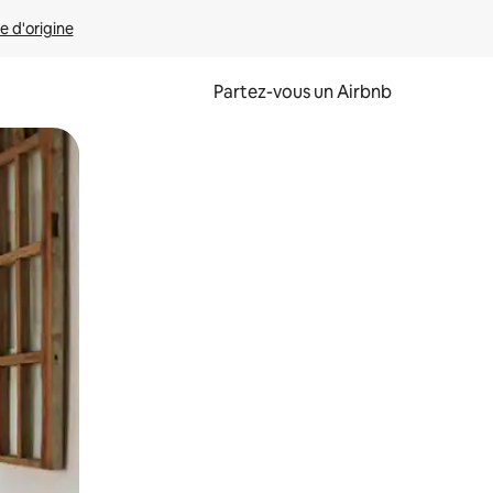
e d'origine
Partez-vous un Airbnb
et en les faisant glisser.