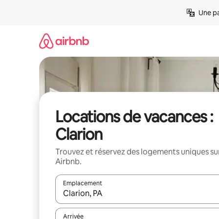
Aller
Une pa
directement
au
contenu
Locations de vacances :
Clarion
Trouvez et réservez des logements uniques su
Airbnb.
Emplacement
Quand les résultats sont affichés, parcourez-les en 
Arrivée