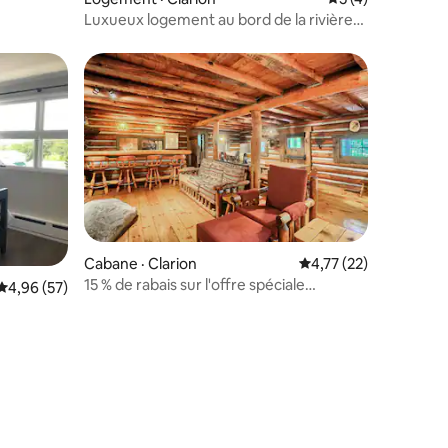
Luxueux logement au bord de la rivière
Clarion avec quai privé
les plus aimés
Cabane · Clarion
Note moyenne de 4,7
4,77 (22)
15 % de rabais sur l'offre spéciale
Note moyenne de 4,96 sur 5, 57 commentaires
4,96 (57)
d'été | Maison en rondins | Wi-Fi | Pavillon