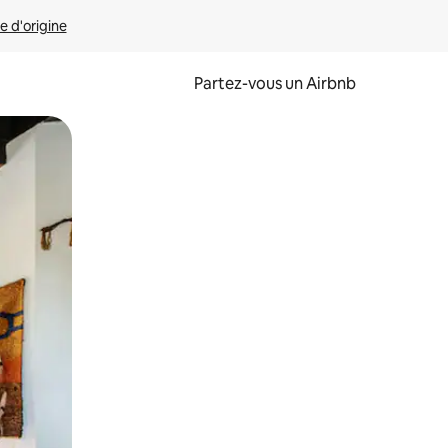
e d'origine
Partez-vous un Airbnb
et en les faisant glisser.