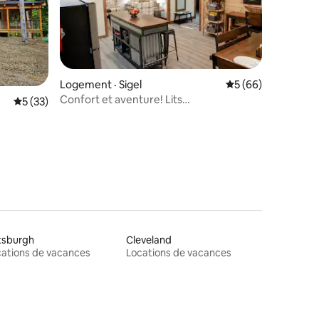
res
Logement · Sigel
Note moyenne de 5
5 (66)
Confort et aventure! Lits
Note moyenne de 5 sur 5, 33 commentaires
5 (33)
King•Spa•Gazebo
tsburgh
Cleveland
ations de vacances
Locations de vacances