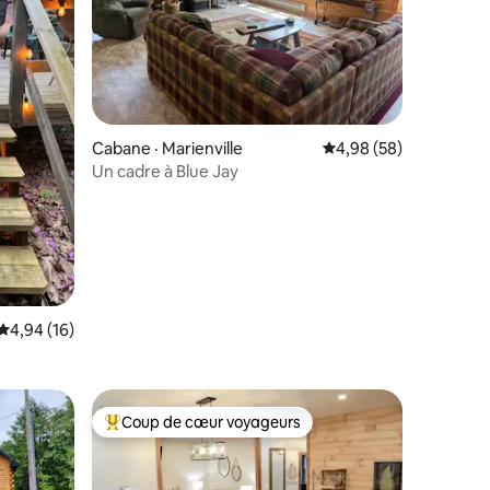
res
Cabane · Marienville
Note moyenne de 4,98
4,98 (58)
Un cadre à Blue Jay
Note moyenne de 4,94 sur 5, 16 commentaires
4,94 (16)
Coup de cœur voyageurs
les plus aimés
Coup de cœur voyageurs parmi les plus aimés