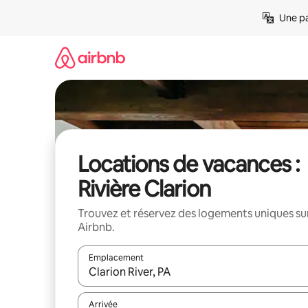
Aller
Une pa
directement
au
contenu
Locations de vacances :
Rivière Clarion
Trouvez et réservez des logements uniques su
Airbnb.
Emplacement
Quand les résultats sont affichés, parcourez-les en 
Arrivée