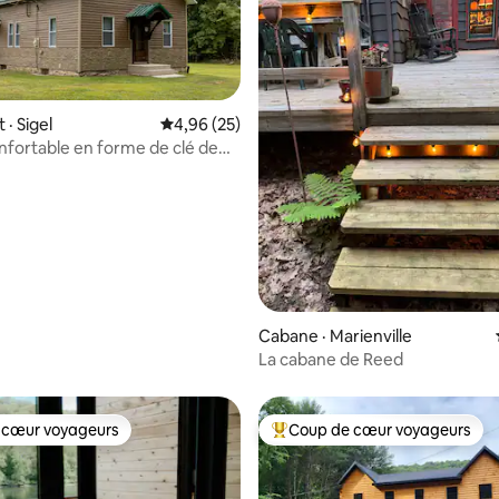
· Sigel
Note moyenne de 4,96 sur 5, 25 commentai
4,96 (25)
nfortable en forme de clé de
 sur 5, 39 commentaires
Cabane · Marienville
La cabane de Reed
 cœur voyageurs
Coup de cœur voyageurs
 cœur voyageurs
Coup de cœur voyageurs parmi 