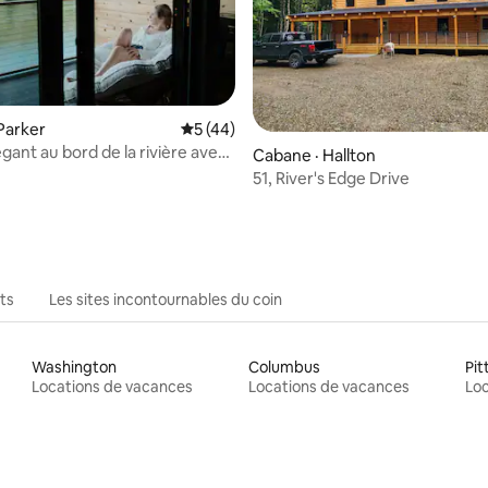
Parker
Note moyenne de 5 sur 5, 44 commentai
5 (44)
gant au bord de la rivière avec
 sur 5, 77 commentaires
Cabane · Hallton
érieur et bain de type spa
51, River's Edge Drive
ts
Les sites incontournables du coin
Washington
Columbus
Pit
Locations de vacances
Locations de vacances
Loc