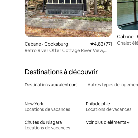
Cabane · 
Chalet élé
Cabane · Cooksburg
Note moyenne de 4,82
4,82 (77)
foyer ext
Retro River Otter Cottage River View,
peut accueillir 4 personnes
Destinations à découvrir
Destinations aux alentours
Autres types de logemen
New York
Philadelphie
Locations de vacances
Locations de vacances
Chutes du Niagara
Voir plus d'éléments
Locations de vacances