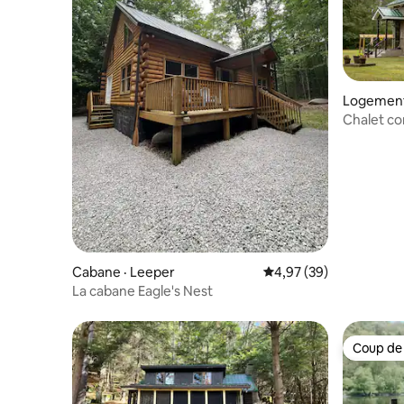
Logement 
Chalet co
voûte
Cabane · Leeper
Note moyenne de 4,97
4,97 (39)
La cabane Eagle's Nest
Coup de
Coup de