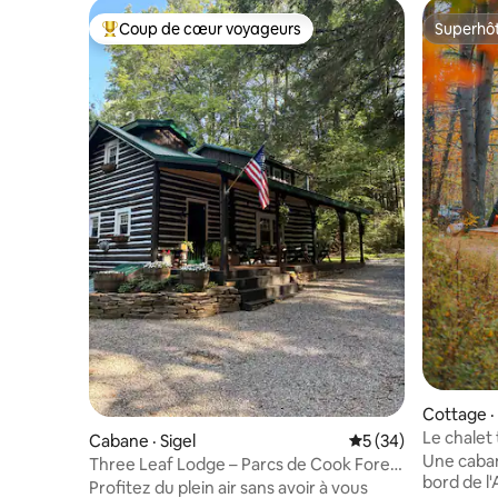
Coup de cœur voyageurs
Superhô
Coup de cœur voyageurs parmi les plus aimés
Superhô
Cottage ·
Le chalet 
Cabane · Sigel
Note moyenne de 5
5 (34)
Une caban
Three Leaf Lodge – Parcs de Cook Forest
bord de l'
et de Clear Creek
Profitez du plein air sans avoir à vous