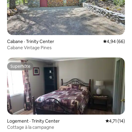
Cabane · Trinity Center
Note moyenne
4,94 (66)
Cabane Vintage Pines
Superhôte
Superhôte
Logement · Trinity Center
Note moyenne
4,71 (14)
Cottage à la campagne