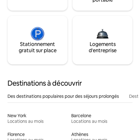
Stationnement
Logements
gratuit sur place
d'entreprise
Destinations à découvrir
Des destinations populaires pour des séjours prolongés
Desti
New York
Barcelone
Locations au mois
Locations au mois
Florence
Athènes
Locations au mois
Locations au mois