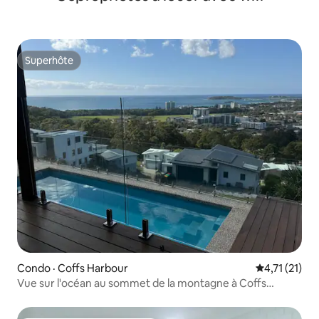
Superhôte
Superhôte
Condo · Coffs Harbour
Note moyenne
4,71 (21)
Vue sur l'océan au sommet de la montagne à Coffs
Harbour