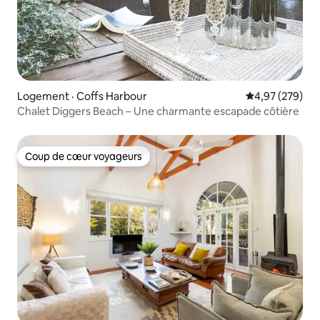
Logement · Coffs Harbour
Note moyenne 
4,97 (279)
Chalet Diggers Beach – Une charmante escapade côtière
Coup de cœur voyageurs
Coup de cœur voyageurs