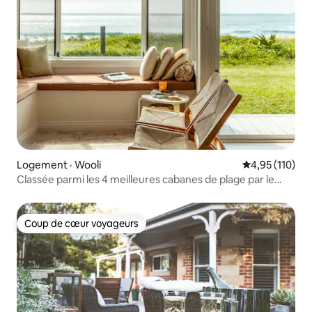
Logement · Wooli
Note moyenne 
4,95 (110)
Classée parmi les 4 meilleures cabanes de plage par le
magazine Stay Awhile.
Coup de cœur voyageurs
Coup de cœur voyageurs