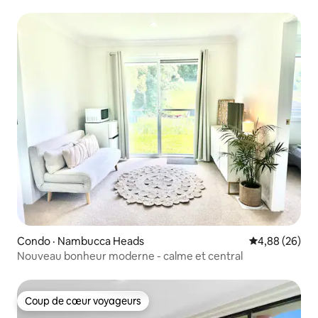
Condo · Nambucca Heads
Note moyenne
4,88 (26)
Nouveau bonheur moderne - calme et central
Coup de cœur voyageurs
Coup de cœur voyageurs