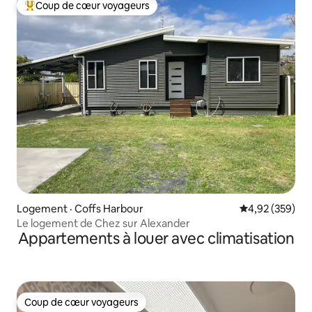
Coup de cœur voyageurs
Coup de cœur voyageurs parmi les plus aimés
Logement · Coffs Harbour
Note moyenne 
4,92 (359)
Le logement de Chez sur Alexander
Appartements à louer avec climatisation
Coup de cœur voyageurs
Coup de cœur voyageurs