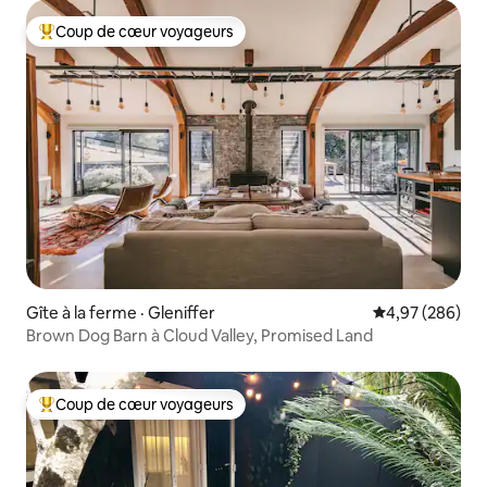
Coup de cœur voyageurs
Coup de cœur voyageurs parmi les plus aimés
Gîte à la ferme · Gleniffer
Note moyenne 
4,97 (286)
Brown Dog Barn à Cloud Valley, Promised Land
Coup de cœur voyageurs
Coup de cœur voyageurs parmi les plus aimés