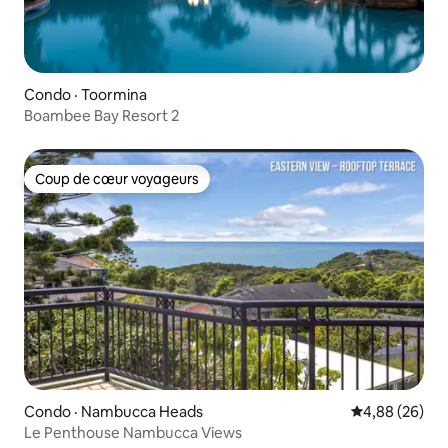
Condo · Toormina
Boambee Bay Resort 2
Coup de cœur voyageurs
Coup de cœur voyageurs
Condo · Nambucca Heads
Note moyenne
4,88 (26)
Le Penthouse Nambucca Views