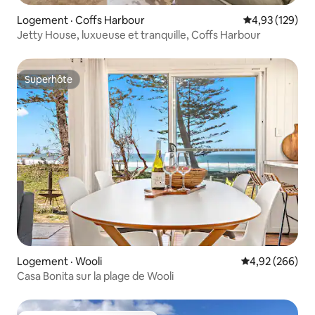
Logement · Coffs Harbour
Note moyenne 
4,93 (129)
Jetty House, luxueuse et tranquille, Coffs Harbour
Superhôte
Superhôte
Logement · Wooli
Note moyenne 
4,92 (266)
Casa Bonita sur la plage de Wooli