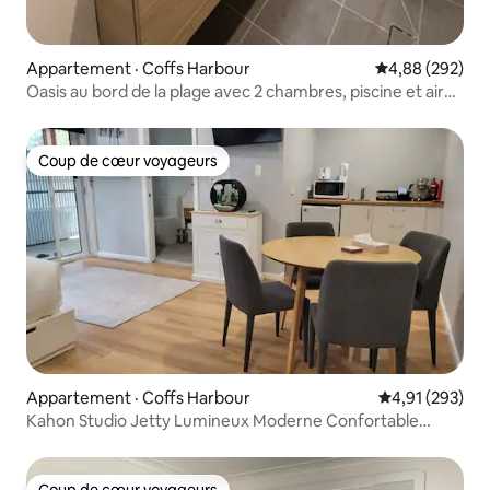
Appartement · Coffs Harbour
Note moyenne 
4,88 (292)
Oasis au bord de la plage avec 2 chambres, piscine et aire
de jeux
Coup de cœur voyageurs
Coup de cœur voyageurs
Appartement · Coffs Harbour
Note moyenne 
4,91 (293)
Kahon Studio Jetty Lumineux Moderne Confortable
Central