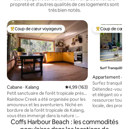
propreté et d'autres qualités de ces logements sont
très bien notés.
Coup de cœur voyageurs
Coup de cœur 
Coup de cœur voyageurs parmi les plus aimés
Coup de cœur voy
Appartement · Sa
ach
Surfez tranquille
Cabane · Kalang
Note moyenne de 4,99 sur 5, 1
4,99 (163)
Détendez-vous da
Petit sanctuaire de forêt tropicale près
et élégant où vou
de Bellingen
Rainbow Creek a été organisée pour les
ressourcer tout en
amoureux et les aventuriers. Niché en
locale, des prome
bordure de la forêt tropicale de Kalang,
Notre plage est à
vous êtes immergé dans la nature :
pied, où vous pou
Coffs Harbour Beach : les commodités
chants d'oiseaux, vers luisants et un
nager, surfer ou p
million d'étoiles la nuit. Profitez
spacieux avec un l