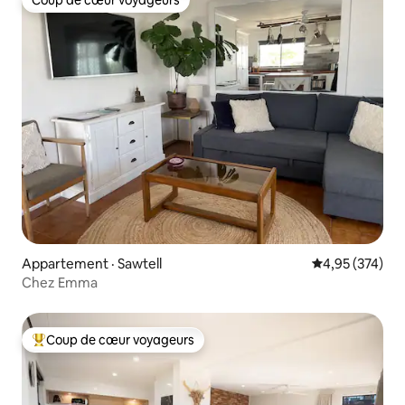
Coup de cœur voyageurs
Coup de cœur voyageurs
Appartement · Sawtell
Note moyenne 
4,95 (374)
Chez Emma
Coup de cœur voyageurs
Coup de cœur voyageurs parmi les plus aimés