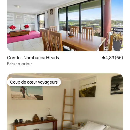
Condo · Nambucca Heads
Note moyenne
4,83 (66)
Brise marine
Coup de cœur voyageurs
Coup de cœur voyageurs