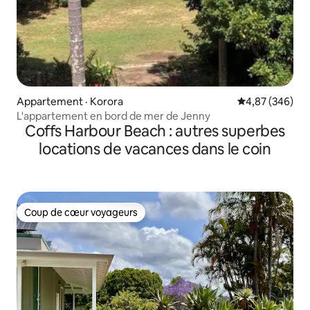
Appartement · Korora
Note moyenne 
4,87 (346)
L'appartement en bord de mer de Jenny
Coffs Harbour Beach : autres superbes
locations de vacances dans le coin
Coup de cœur voyageurs
Coup de cœur voyageurs