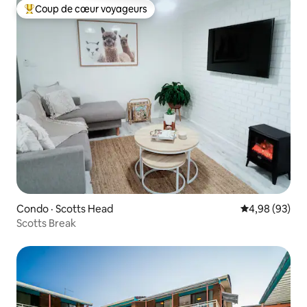
Coup de cœur voyageurs
Coup de cœur voyageurs parmi les plus aimés
Condo · Scotts Head
Note moyenne
4,98 (93)
Scotts Break