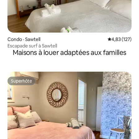
Condo · Sawtell
Note moyenne 
4,83 (127)
Escapade surf à Sawtell
Maisons à louer adaptées aux familles
Superhôte
Superhôte