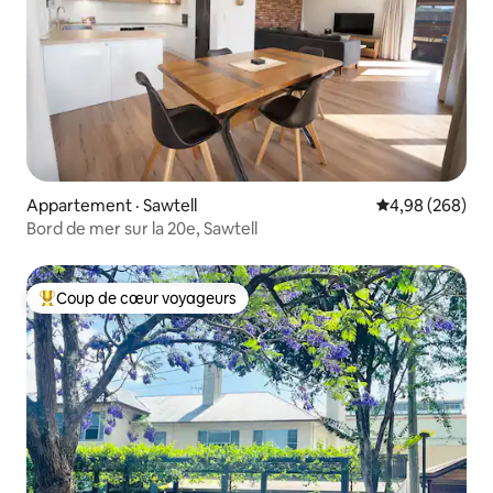
Appartement · Sawtell
Note moyenne 
4,98 (268)
Bord de mer sur la 20e, Sawtell
Coup de cœur voyageurs
Coup de cœur voyageurs parmi les plus aimés