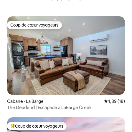
Coup de cœur voyageurs
Coup de cœur voyageurs
Cabane · La Barge
Note moyenne
4,89 (18)
The Deadend | Escapade à LaBarge Creek
Coup de cœur voyageurs
Coup de cœur voyageurs parmi les plus aimés