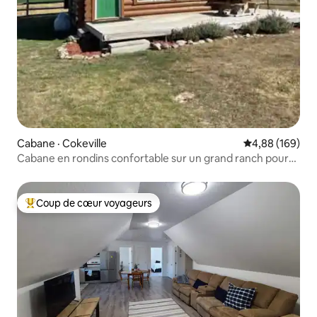
Cabane · Cokeville
Note moyenne 
4,88 (169)
Cabane en rondins confortable sur un grand ranch pour
10 personnes
Coup de cœur voyageurs
Coup de cœur voyageurs parmi les plus aimés