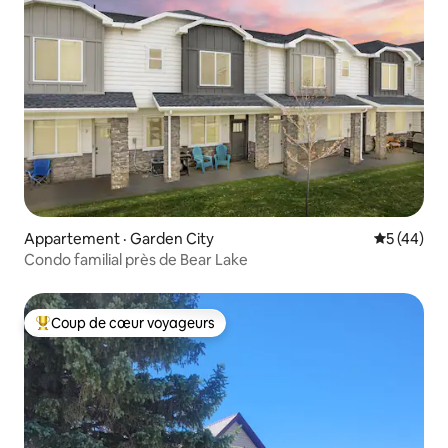
Appartement · Garden City
Note moye
5 (44)
Condo familial près de Bear Lake
Coup de cœur voyageurs
Coup de cœur voyageurs parmi les plus aimés