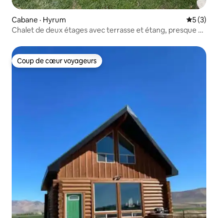
Cabane · Hyrum
Note moy
5 (3)
Chalet de deux étages avec terrasse et étang, presque au
paradis
Coup de cœur voyageurs
Coup de cœur voyageurs