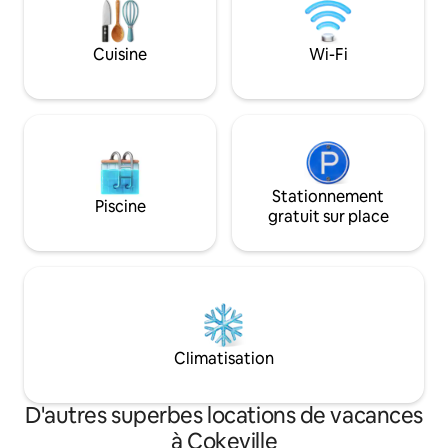
barbecue et de la table de feu sous les
20 minutes de Mon
étoiles. L'escapade idéale pour ceux qui
Cokeville ***Pas de
ont envie de nature sans sacrifier le
mais le Wi-Fi est très rap
Cuisine
Wi-Fi
confort. Un dôme plus petit de 4 mètres
espaces pour véhic
(132 pieds carrés) qui offre tout le
disponibles - cons
confort. Salle de bain privée.
annonce pour conna
Stationnement
Piscine
gratuit sur place
Climatisation
D'autres superbes locations de vacances
à Cokeville