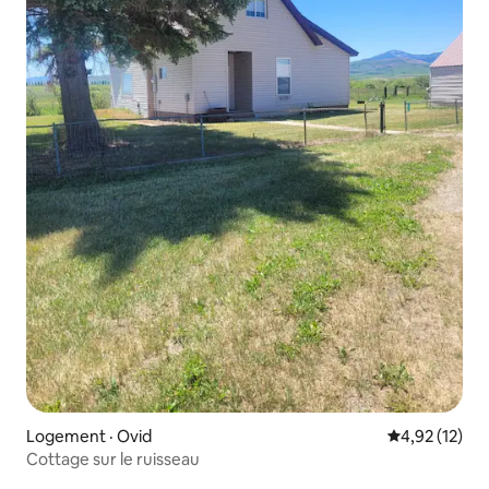
Logement · Ovid
Note moyenne
4,92 (12)
Cottage sur le ruisseau