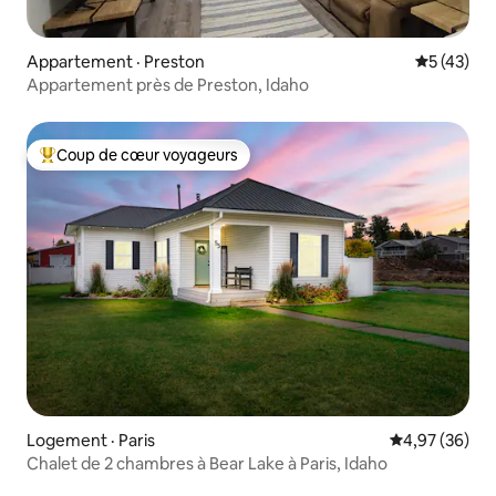
Appartement · Preston
Note moye
5 (43)
Appartement près de Preston, Idaho
Coup de cœur voyageurs
Coup de cœur voyageurs parmi les plus aimés
Logement · Paris
Note moyenne
4,97 (36)
Chalet de 2 chambres à Bear Lake à Paris, Idaho