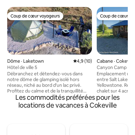
Coup de cœur voyageurs
Coup de cœur vo
Coup de cœur voyageurs
Coup de cœur vo
Dôme · Laketown
Note moyenne de 4,9 sur 5, 
4,9 (10)
Cabane · Cokevill
Hôtel de ville 5
Canyon Camp Cab
cabane
Débranchez et détendez-vous dans
Emplacement uniq
notre dôme de glamping isolé hors
entre Salt Lake Cit
réseau, niché au bord d'un lac privé.
Yellowstone. Réno
Profitez du calme et de la tranquillité
chalet sur 4 acres 
Les commodités préférées pour les
avec tout le confort d'un chez-soi : lit
frontière du Wyom
très grand format, petit réfrigérateur,
complète avec un l
locations de vacances à Cokeville
petit micro-ondes, salle de bain privée.
chambre, un canapé
Peut accueillir confortablement
un lit de jour doub
2 personnes. Avec un lit pliant
détente. À quelqu
supplémentaire, ce dôme peut en
et de Salt Creek p
accueillir 3 à 4. Détendez-vous autour du
pêche. C'est à 20 