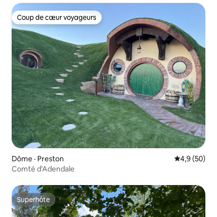
Coup de cœur voyageurs
Coup de cœur voyageurs
Dôme · Preston
Note moyenn
4,9 (50)
Comté d'Adendale
Superhôte
Superhôte