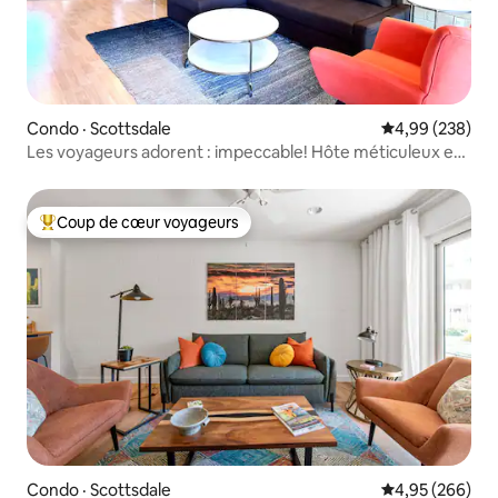
Condo · Scottsdale
Note moyenne 
4,99 (238)
Les voyageurs adorent : impeccable! Hôte méticuleux et
réactif!
Coup de cœur voyageurs
Coup de cœur voyageurs parmi les plus aimés
Condo · Scottsdale
Note moyenne 
4,95 (266)