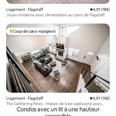
Logement · Flagstaff
Note moyenne 
4,91 (188)
Joyau moderne avec climatisation au cœur de Flagstaff
Coup de cœur voyageurs
Coup de cœur voyageurs parmi les plus aimés
Logement · Flagstaff
Note moyenne 
4,97 (158)
The Gathering Pines - Maison de luxe captivante avec
Condos avec un lit à une hauteur
climatisation