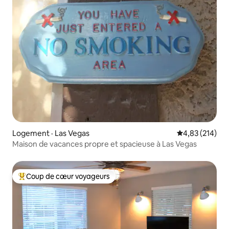
Logement · Las Vegas
Note moyenne 
4,83 (214)
Maison de vacances propre et spacieuse à Las Vegas
Coup de cœur voyageurs
Coup de cœur voyageurs parmi les plus aimés