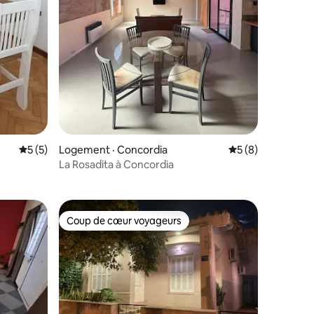
Note moyenne de 5 sur 5, 5 commentaires
5 (5)
Logement · Concordia
Note moyenne de 
5 (8)
res
La Rosadita à Concordia
Coup de cœur voyageurs
Coup de cœur voyageurs