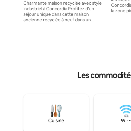
Charmante maison recyclée avec style
Concordia.
industriel à Concordia Profitez d'un
la zone p
séjour unique dans cette maison
seulement
ancienne recyclée à neuf dans un
promenade
charmant style industriel. Situé à
séparée e
quelques pâtés de maisons du centre
de bain c
commercial de Concordia, dans un
sur la rue
quartier confortable et accessible, vous
télévision
aurez tout ce dont vous avez besoin à
avez beso
portée de main : supermarchés,
confortable et 
magasins de légumes, boulangeries et
kiosques, 
une aire de jeux pour les plus petits. Idéal
proximité
pour ceux qui recherchent le confort, le
Les commodités 
style et un emplacement stratégique.
Nous vous attendons !
Cuisine
Wi-F