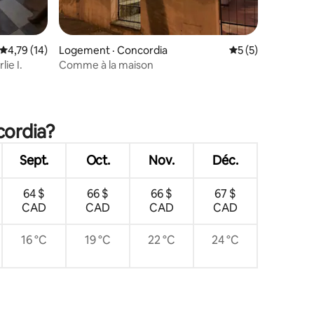
res
Note moyenne de 4,79 sur 5, 14 commentaires
4,79 (14)
Logement · Concordia
Note moyenne de 
5 (5)
ie I.
Comme à la maison
cordia?
Sept.
Oct.
Nov.
Déc.
64 $
66 $
66 $
67 $
CAD
CAD
CAD
CAD
16 °C
19 °C
22 °C
24 °C