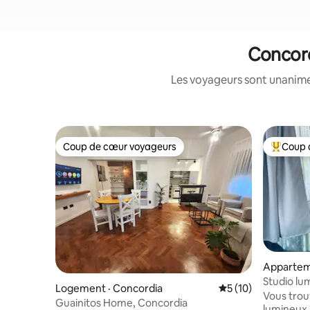
Concord
Les voyageurs sont unanimes
Coup de cœur voyageurs
Coup 
Coup de cœur voyageurs
Coup de 
Appartem
Studio lu
Logement · Concordia
Note moyenne de 5
5 (10)
Sunny stu
Vous trou
Guainitos Home, Concordia
lumineux 