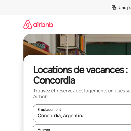
Aller
Une pa
directement
au
contenu
Locations de vacances :
Concordia
Trouvez et réservez des logements uniques su
Airbnb.
Emplacement
Quand les résultats sont affichés, parcourez-les en 
Arrivée