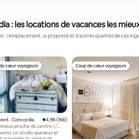
ia : les locations de vacances les mieu
 : l'emplacement, la propreté et d'autres qualités de ces log
de cœur voyageurs
Coup de cœur voyageurs
cœur voyageurs parmi les plus aimés
Coup de cœur voyageurs
ent · Concordia
Note moyenne de 4,96 sur 5, 166 commentai
4,96 (166)
mineux proche du centre ! /
 sur 5, 10 commentaires
dio
verez un studio spacieux et
à proximité du centre de