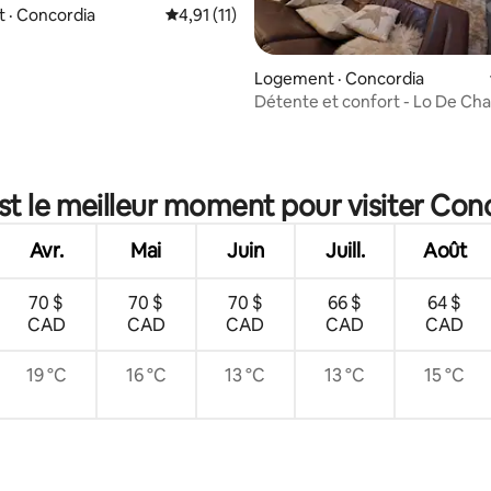
 · Concordia
Note moyenne de 4,91 sur 5, 11 commentai
4,91 (11)
Logement · Concordia
Détente et confort - Lo De Charl
 sur 5, 13 commentaires
st le meilleur moment pour visiter Con
Avr.
Mai
Juin
Juill.
Août
70 $
70 $
70 $
66 $
64 $
CAD
CAD
CAD
CAD
CAD
19 °C
16 °C
13 °C
13 °C
15 °C