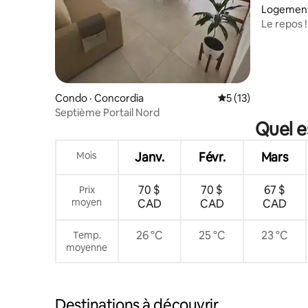
Logement
Le repos !
Condo · Concordia
Note moyenne de 5
5 (13)
Septième Portail Nord
Quel e
Mois
Janv.
Févr.
Mars
70 $
70 $
67 $
Prix
moyen
CAD
CAD
CAD
26 °C
25 °C
23 °C
Temp.
moyenne
Destinations à découvrir