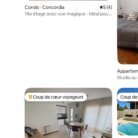
Condo · Concordia
Note moyenne de 
5 (4)
14e étage avec vue magique - Idéal pour
se détendre
Appartem
Studio au 
Coup de cœur voyageurs
Coup de
Coup de cœur voyageurs parmi les plus aimés
Coup de