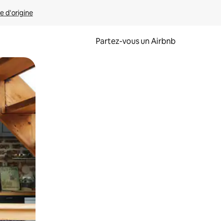
e d'origine
Partez-vous un Airbnb
et en les faisant glisser.