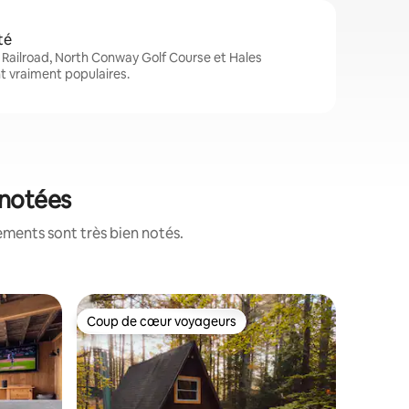
té
Railroad, North Conway Golf Course et Hales
t vraiment populaires.
 notées
ements sont très bien notés.
Maison d'
Coup de cœur voyageurs
Coup
les plus aimés
Coup de cœur voyageurs
Coup de
1 chambr
luxueuse
Maison d
au-dessu
avec des 
magnifique. La propriété est 