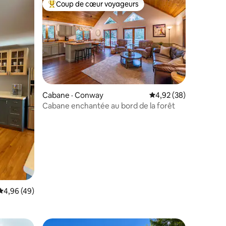
Coup de cœur voyageurs
les plus aimés
Coup de cœur voyageurs parmi les plus aimés
res
Cabane · Conway
Note moyenne de 4,92
4,92 (38)
Cabane enchantée au bord de la forêt
Note moyenne de 4,96 sur 5, 49 commentaires
4,96 (49)