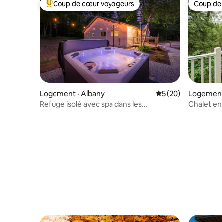
Coup de cœur voyageurs
Coup de
Coup de cœur voyageurs parmi les plus aimés
Coup de
Logement · Albany
Note moyenne de 5
5 (20)
Logement
Refuge isolé avec spa dans les
Chalet en
White Mountains
| Près d'u