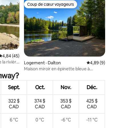
Coup de cœur voyageurs
Coup de cœur voyageurs
res
Note moyenne de 4,84 sur 5, 45 commentaires
4,84 (45)
la rivière
Logement · Dalton
Note moyenne de 4,8
4,89 (9)
Maison miroir en épinette bleue à
onway?
FarAway Pond
Sept.
Oct.
Nov.
Déc.
322 $
374 $
353 $
425 $
CAD
CAD
CAD
CAD
6 °C
0 °C
-6 °C
-11 °C