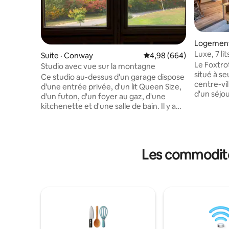
Logement 
Luxe, 7 li
Suite · Conway
Note moyenne de 4,98 
4,98 (664)
cheminé
Le Foxtro
Studio avec vue sur la montagne
situé à s
Ce studio au-dessus d'un garage dispose
centre-vi
d'une entrée privée, d'un lit Queen Size,
d'un séjou
d'un futon, d'un foyer au gaz, d'une
randonnée
kitchenette et d'une salle de bain. Il y a
en bouée s
un réfrigérateur-congélateur, un four à
l'aquarium
micro-ondes, une cafetière et un grille-
ou profit
pain, mais pas de four ni de cuisinière. Il y
boutiques 
a un petit gril à gaz disponible de mai à
Les commodité
offre cert
octobre. Nous avons de belles vues sur la
pour faire
montagne et sommes situés à 10
glace et p
minutes du centre-ville. REMARQUE :
hivernale
notre allée est longue et raide. Les
place pou
véhicules 4x4/AWD sont souvent
récemment
nécessaires pour monter notre allée en
logement 
toute sécurité en hiver. Vous entendrez
le New H
également la porte du garage lorsqu'elle