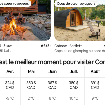
de cœur voyageurs
Coup de cœur voyageurs
cœur voyageurs parmi les plus aimés
Coup de cœur voyageurs
 · Stow
Note moyenne de 5 sur 5, 8 commentai
5 (8)
Cabane · Bartlett
ill Loft
Capsule de glamping au bord de 
 sur 5, 61 commentaires
Ellis
est le meilleur moment pour visiter C
Avr.
Mai
Juin
Juill.
Août
324 $
350 $
367 $
380 $
391 $
CAD
CAD
CAD
CAD
CAD
-5 °C
2 °C
8 °C
10 °C
9 °C