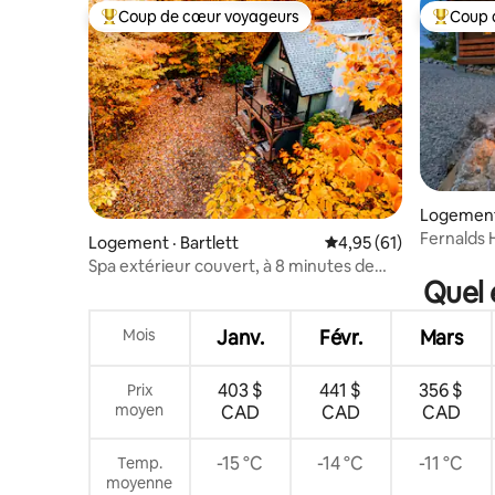
Coup de cœur voyageurs
Coup 
Coup de cœur voyageurs parmi les plus aimés
Coup de 
Logement
Fernalds H
Logement · Bartlett
Note moyenne de 4,95
4,95 (61)
Spa extérieur couvert, à 8 minutes de
Quel 
North Conway, les chiens sont les
bienvenus!
Mois
Janv.
Févr.
Mars
403 $
441 $
356 $
Prix
moyen
CAD
CAD
CAD
-15 °C
-14 °C
-11 °C
Temp.
moyenne