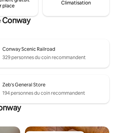
voisins de chaque côté) - Les escaliers
Climatisation
r place
menant aux deux chambres sont TRÈS
raides et étroits (veuillez consulter les
photos avant de réserver).
de Conway
Conway Scenic Railroad
329 personnes du coin recommandent
Zeb's General Store
194 personnes du coin recommandent
Conway