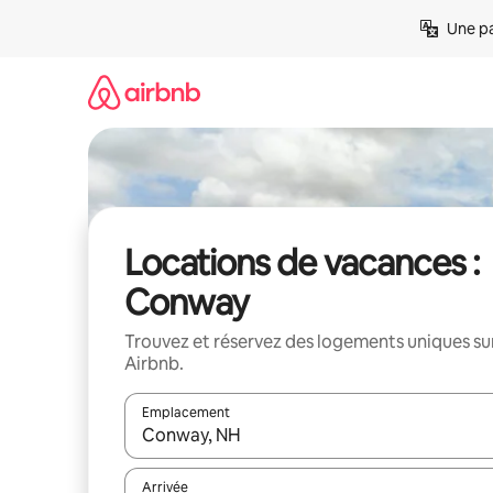
Aller
Une pa
directement
au
contenu
Locations de vacances :
Conway
Trouvez et réservez des logements uniques su
Airbnb.
Emplacement
Quand les résultats sont affichés, parcourez-les en 
Arrivée