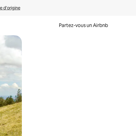
e d'origine
Partez-vous un Airbnb
et en les faisant glisser.