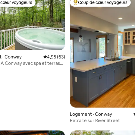
 cœur voyageurs
Coup de cœur voyageurs
 cœur voyageurs
Coup de cœur voyageurs parmi 
 sur 5, 20 commentaires
 · Conway
Note moyenne de 4,95 sur 5, 63 commentai
4,95 (63)
 A Conway avec spa et terrasse
n lac + climatisation
Logement · Conway
Retraite sur River Street