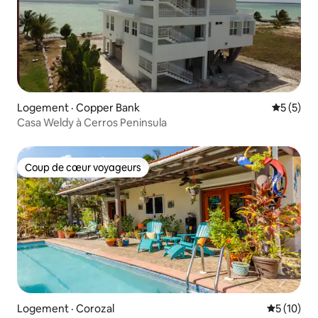
Logement · Copper Bank
Note moy
5 (5)
Casa Weldy à Cerros Peninsula
Coup de cœur voyageurs
Coup de cœur voyageurs
Logement · Corozal
Note moye
5 (10)