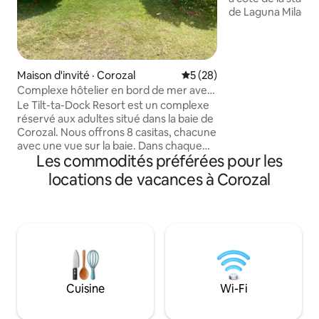
de Laguna Milagros
accès direct. La m
cuisine à l'intérieu
réfrigérateur, d'
palapa, d'une tabl
Maison d'invité · Corozal
Note moyenne de 5 sur 5, 
5 (28)
d'un parking et d'une
Complexe hôtelier en bord de mer avec
sommes à 20 minut
casitas privées
Le Tilt-ta-Dock Resort est un complexe
Chetumal ou Bacalar Importan
réservé aux adultes situé dans la baie de
confirmant la rése
Corozal. Nous offrons 8 casitas, chacune
l'adresse à Chetum
avec une vue sur la baie. Dans chaque
l'emplacement corr
Les commodités préférées pour les
casita, les voyageurs peuvent profiter
carte, il est dans l
du confort d'un grand lit, d'une cuisine
locations de vacances à Corozal
entièrement équipée, de la télévision
par câble, du Wi-Fi et de la climatisation.
Chaque logement dispose de 5 grandes
fenêtres pour laisser entrer la lumière
naturelle et les brises de l'océan. En tant
que complexe hôtelier approuvé Gold
Standard, on applique des protocoles de
nettoyage avancés. De par sa
Cuisine
Wi-Fi
conception, le Tilt-ta-Dock Resort est
éloigné, offrant le logement idéal pour