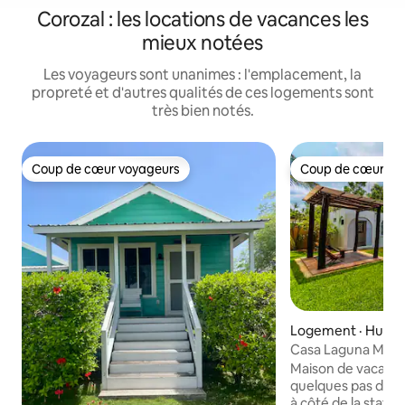
Corozal : les locations de vacances les
mieux notées
Les voyageurs sont unanimes : l'emplacement, la
propreté et d'autres qualités de ces logements sont
très bien notés.
Coup de cœur voyageurs
Coup de cœur vo
Coup de cœur voyageurs
Coup de cœur vo
Logement · Huay-
Casa Laguna Milag
Bacalar
Maison de vacance
quelques pas de la
à côté de la statio