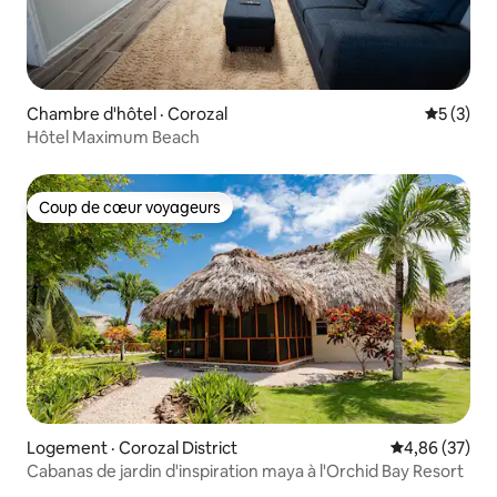
Chambre d'hôtel · Corozal
Note moy
5 (3)
Hôtel Maximum Beach
Coup de cœur voyageurs
Coup de cœur voyageurs
Logement · Corozal District
Note moyenne
4,86 (37)
Cabanas de jardin d'inspiration maya à l'Orchid Bay Resort