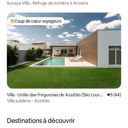
Sunaya Villa · Refuge de lumière à Aroeira
Coup de cœur voyageurs
Coup de cœur voyageurs parmi les plus aimés
Villa · União das freguesias de Azeitão (São Loure
Note moye
5 (44)
nço e São Simão)
Villa sublime - Azeitão
Destinations à découvrir