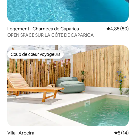
Logement · Charneca de Caparica
Note moyenne
4,85 (80)
OPEN SPACE SUR LA CÔTE DE CAPARICA
Coup de cœur voyageurs
Coup de cœur voyageurs
Villa · Aroeira
Note moye
5 (14)