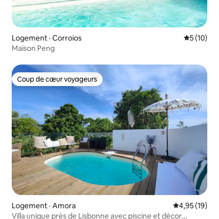
Logement · Corroios
Note moye
5 (10)
Maison Peng
Coup de cœur voyageurs
Coup de cœur voyageurs
Logement · Amora
Note moyenne
4,95 (19)
Villa unique près de Lisbonne avec piscine et décor