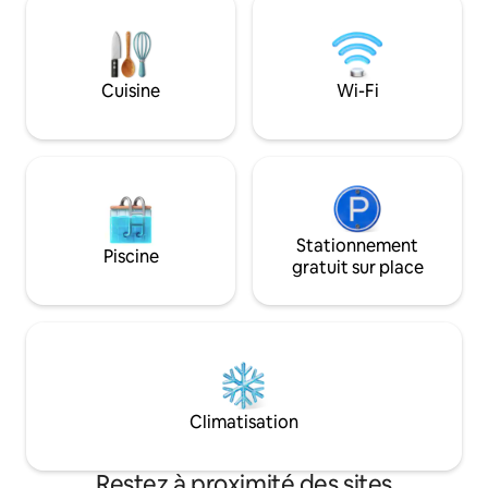
tardifs en bonne compagnie.
offre tout le conf
Restaurants, bars et supermarchés
besoin. Situé dans un quartier résidentiel
accessibles à pied. Bars de plage,
paisible et calme,
restaurants de poisson, surf et kitesurf
10 minutes en voit
Cuisine
Wi-Fi
sur la plage de Fonte da Telha à
Costa da Caparica
5 minutes. Lisbonne : 20 min. Aéroport :
restaurants et des
30 min.
Stationnement
Piscine
gratuit sur place
Climatisation
Restez à proximité des sites