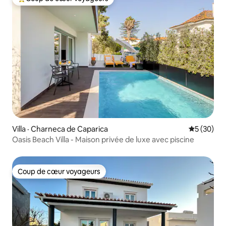
Coup de cœur voyageurs parmi les plus aimés
Villa · Charneca de Caparica
Note moye
5 (30)
Oasis Beach Villa - Maison privée de luxe avec piscine
Coup de cœur voyageurs
Coup de cœur voyageurs