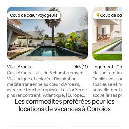
Coup de cœur voyageurs
Coup de cœur 
Coup de cœur voyageurs
Coup de cœur voy
Villa · Aroeira
Note moyenne de 5 sur 5, 
5 (11)
Logement · Charn
ca
Casa Aroeira : villa de 5 chambres avec
Maison familiale av
piscine près de l'océan
Villa ludique et colorée d'inspiration
Oubliez vos souci
méditerranéenne au cœur d'Aroeira,
spacieuse et mod
avec une touche tropicale. Les forêts de
nouvellement cons
pins rencontrent l'Atlantique, l'Europe
accueillir ses pre
Les commodités préférées pour les
traditionnelle rencontre le design
vous voyagiez en c
moderne. Cinq chambres, quatre salles
notre maison a tou
locations de vacances à Corroios
de bain, deux salons, une piscine, un
des vacances inoub
barbecue et un jardin ensoleillé. Des
privée, un grand j
canapés profonds, de longues tables et
travail et un stat
une terrasse idéale pour les soupers
Décoré avec une pas