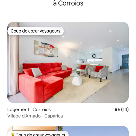
à Corroios
Coup de cœur voyageurs
Coup de cœur voyageurs
Logement · Corroios
Note moye
5 (14)
Village d'Amado - Caparica
Coup de cœur voyageurs