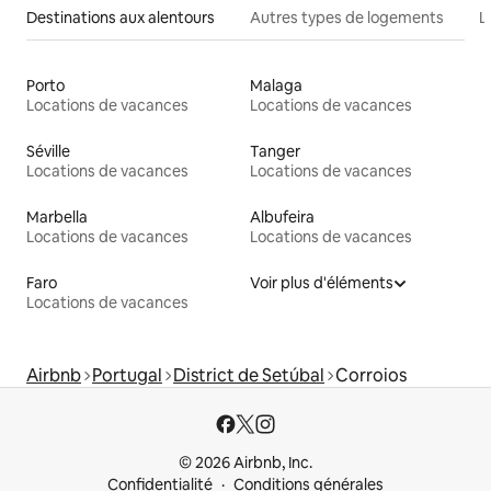
Destinations aux alentours
Autres types de logements
L
Porto
Malaga
Locations de vacances
Locations de vacances
Séville
Tanger
Locations de vacances
Locations de vacances
Marbella
Albufeira
Locations de vacances
Locations de vacances
Faro
Voir plus d'éléments
Locations de vacances
Airbnb
Portugal
District de Setúbal
Corroios
© 2026 Airbnb, Inc.
Confidentialité
Conditions générales