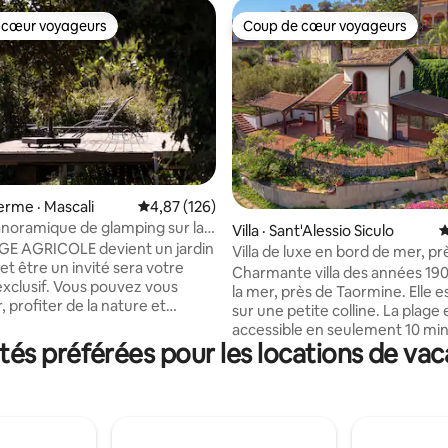
 cœur voyageurs
Coup de cœur voyageurs
 cœur voyageurs
Coup de cœur voyageurs
 sur 5, 81 commentaires
ferme · Mascali
Note moyenne de 4,87 sur 5, 126 commentai
4,87 (126)
noramique de glamping sur la
Villa · Sant'Alessio Siculo
N
 ferme écologique de l'Etna
GE AGRICOLE devient un jardin
Villa de luxe en bord de mer, pr
 et être un invité sera votre
Taormine, Sicile
Charmante villa des années 190
 exclusif. Vous pouvez vous
la mer, près de Taormine. Elle e
 profiter de la nature et
sur une petite colline. La plage 
 LA BIODIVERSITÉ, cueillir vos
accessible en seulement 10 min
ruits et demander une
s préférées pour les locations de va
pied. La villa est idéale pour accu
ION DE NOTRE VIN. À
personnes. Deux chambres doubles,
r de la maison, vous trouverez
chacune avec salle de bain priv
onfort, mais vous ne pourrez pas
chambre. Grande terrasse et ja
 dîner sous les étoiles sur la
des arbres, des plantes et des f
le soir, ou peut-être même vous
Vous aurez : 2 places de parking