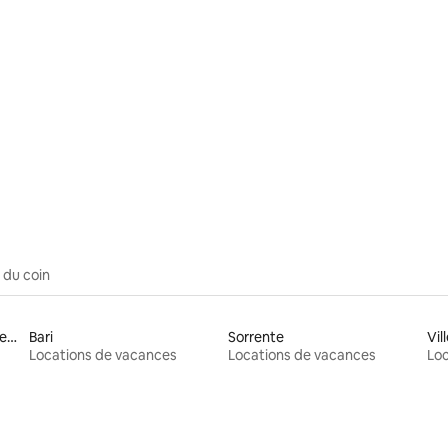
 du coin
Ville métropolitaine de Palerme
Bari
Sorrente
Locations de vacances
Locations de vacances
Loc