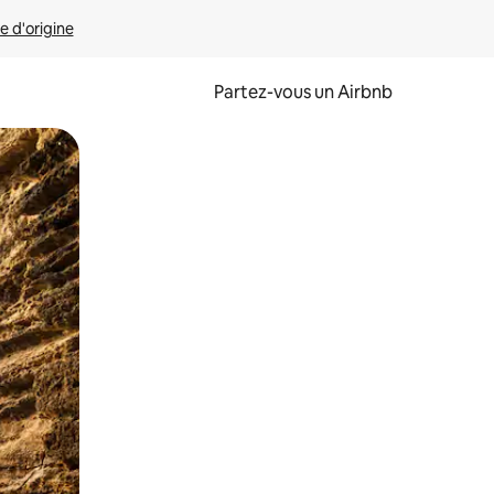
e d'origine
Partez-vous un Airbnb
et en les faisant glisser.