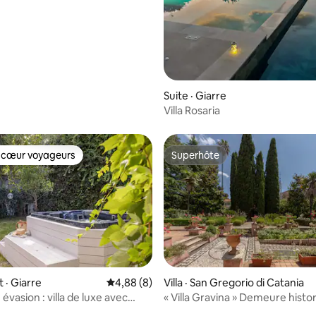
Suite · Giarre
Villa Rosaria
 cœur voyageurs
Superhôte
 cœur voyageurs
Superhôte
 sur 5, 18 commentaires
· Giarre
Note moyenne de 4,88 sur 5, 8 commentai
4,88 (8)
Villa · San Gregorio di Catania
évasion : villa de luxe avec
« Villa Gravina » Demeure histo
entre l'Etna et Taormine