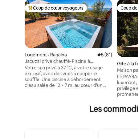
Coup de cœur voyageurs
Coup de
Coup de cœur voyageurs parmi les plus aimés
Coup de
Logement · Ragalna
Note moyenne de 5
5 (81)
Jacuzzi privé chauffé•Piscine à
Gîte à la 
débordement•Rahal Luxury
Votre spa privé à 37 °C, à votre usage
Maison pa
exclusif, avec des vues à couper le
charmante
Le PAYSA
souffle. Une piscine à débordement
luxuriant,
d'eau salée de 12 × 7 m, au cœur d'un
privilège
parc méditerranéen de 4 000 m², avec
promener,
une partie peu profonde et une vue sur
DÉCOUVRIR
la mer (partagée avec une seule autre
propres f
Les commodité
résidence). Une retraite architecturale
DÉGUSTAT
primée au pied de l'Etna. La vue sur la
l'intérieu
mer, le foyer extérieur et le foyer
tout le c
intérieur créent une atmosphère intime
manquer un
en toute saison. Un design
terrasse 
emblématique, des intérieurs raffinés et