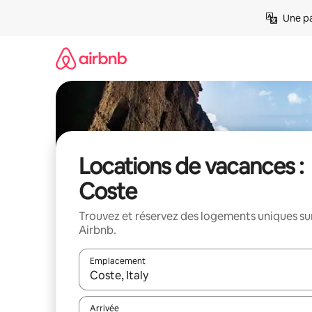
Aller
Une pa
directement
au
contenu
Locations de vacances :
Coste
Trouvez et réservez des logements uniques su
Airbnb.
Emplacement
Quand les résultats sont affichés, parcourez-les en 
Arrivée