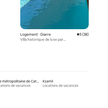
Logement · Giarre
Note moyenne de 5
5 (38)
Villa historique de luxe par
SicilianRelaxingHomes
Ville métropolitaine de Catane
Ksamil
ations de vacances
Locations de vacances