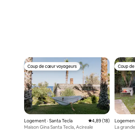
Coup de cœur voyageurs
Coup de
Coup de cœur voyageurs
Coup de
Logement · Santa Tecla
Note moyenne de 4,89
4,89 (18)
Logement 
Maison Gina Santa Tecla, Acireale
La grande 
jacuzzi