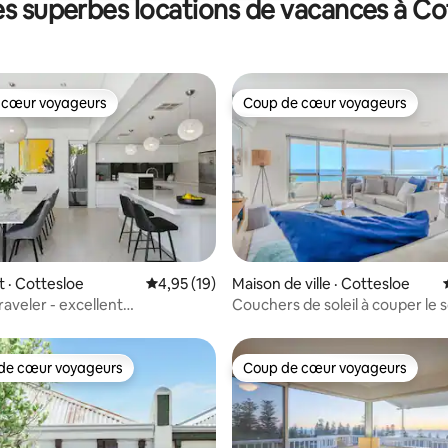
es superbes locations de vacances à Co
 cœur voyageurs
Coup de cœur voyageurs
 cœur voyageurs
Coup de cœur voyageurs
 sur 5, 16 commentaires
 · Cottesloe
Note moyenne de 4,95 sur 5, 19 commentai
4,95 (19)
Maison de ville · Cottesloe
aveler - excellent
Couchers de soleil à couper le s
ent + piscine
la plage
de cœur voyageurs
Coup de cœur voyageurs
cœur voyageurs parmi les plus aimés
Coup de cœur voyageurs