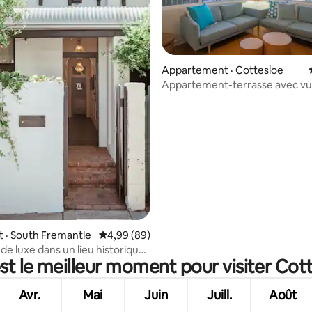
Appartement · Cottesloe
Appartement-terrasse avec vue
plage à 180°
 sur 5, 41 commentaires
 · South Fremantle
Note moyenne de 4,99 sur 5, 89 commentai
4,99 (89)
de luxe dans un lieu historique
st le meilleur moment pour visiter Cot
as de la plage • Foyer
Avr.
Mai
Juin
Juill.
Août