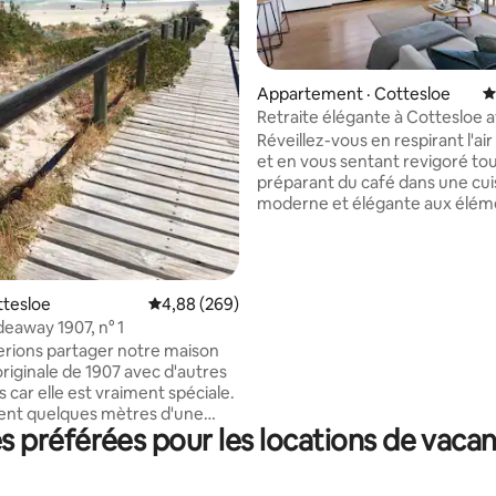
sur 5, 288 commentaires
Appartement · Cottesloe
N
Retraite élégante à Cottesloe 
imprenable sur l'océan
Réveillez-vous en respirant l'air 
et en vous sentant revigoré to
préparant du café dans une cui
moderne et élégante aux élém
design minimalistes. Sortez sur
ensoleillé orienté vers le nord e
détendez-vous sur le canapé e
pour admirer la vue époustoufl
ttesloe
Note moyenne de 4,88 sur 5, 269 commentai
4,88 (269)
l'océan. Promenez-vous jusqu'aux sables
eaway 1907, n° 1
blancs de la plage de Cotteslo
rions partager notre maison
baignade rafraîchissante, puis 
originale de 1907 avec d'autres
des cafés en bord de mer, des 
 car elle est vraiment spéciale.
animés, des bars de plage élég
ent quelques mètres d'une
des restaurants de charme, tou
 préférées pour les locations de vacan
ngue plage de sable, elle est à
quelques pas de cet appartem
de superbes cafés. Vous avez
branché au dernier étage du c
pre entrée, chambre, salon et
Cottesloe.