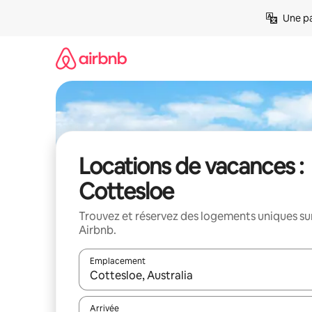
Aller
Une pa
directement
au
contenu
Locations de vacances :
Cottesloe
Trouvez et réservez des logements uniques su
Airbnb.
Emplacement
Quand les résultats sont affichés, parcourez-les en 
Arrivée