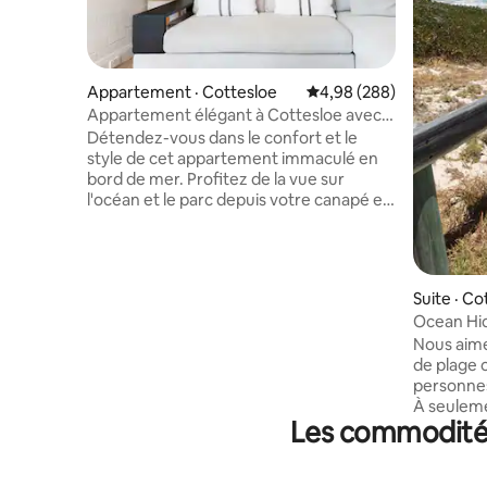
Appartement · Cottesloe
Note moyenne de 4,98 
4,98 (288)
Appartement élégant à Cottesloe avec
vue sur l'océan
Détendez-vous dans le confort et le
style de cet appartement immaculé en
bord de mer. Profitez de la vue sur
l'océan et le parc depuis votre canapé et
votre patio ou sortez par la porte
d'entrée et profitez de la plage
emblématique de Cottesloe et des cafés
et restaurants locaux. Il est à 250 mètres
Suite · Co
de la plage de Cottesloe. J'adore
Ocean Hid
l'ambiance océanique conviviale et
Nous aime
joyeuse du quartier de Cottesloe. À
de plage 
distance de marche de la gare de
personnes
Cottesloe et de l'arrêt de bus sur Marine
À seulem
Parade. Si mon appartement n'est pas
Les commodités
superbe lo
disponible à vos dates, veuillez me
deux pas 
contacter car je pourrai peut-être vous
votre pro
accueillir. J'adore l'ambiance océanique