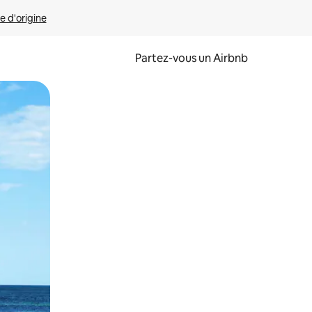
e d'origine
Partez-vous un Airbnb
et en les faisant glisser.