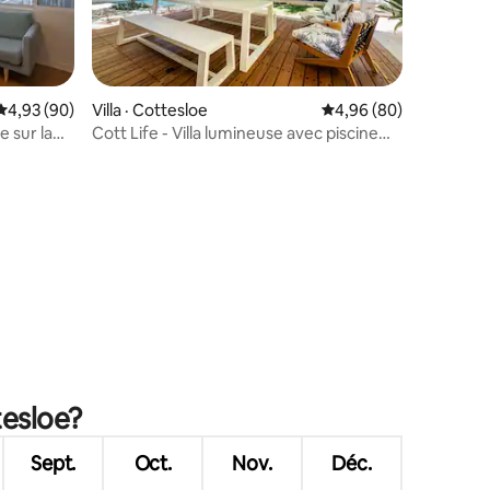
Note moyenne de 4,93 sur 5, 90 commentaires
4,93 (90)
Villa · Cottesloe
Note moyenne de 4,96
4,96 (80)
 sur la
Cott Life - Villa lumineuse avec piscine
privée chauffée
res
tesloe?
Sept.
Oct.
Nov.
Déc.