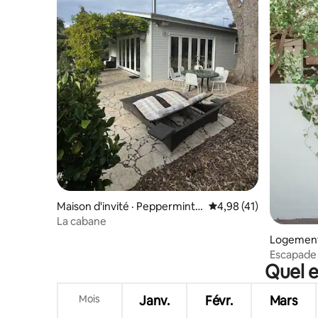
Maison d'invité · Peppermint
Note moyenne de 4,98
4,98 (41)
Grove
La cabane
Logement
Escapade 
Quel e
• À deux p
Mois
Janv.
Févr.
Mars