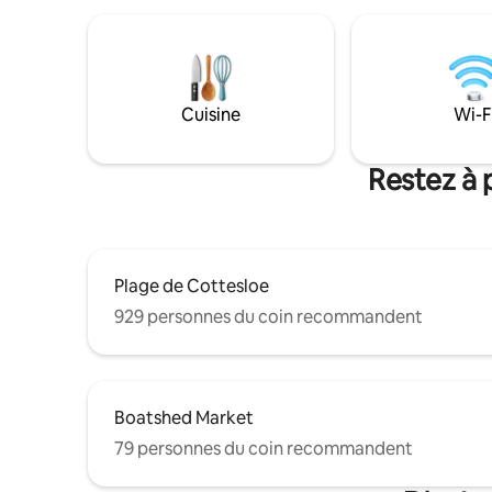
salle de b
conviviale et joyeuse du quartier de Cott.
lambris et
ont été r
redonner 
1907. Il y
réfrigérat
Cuisine
Wi-F
télévision
chambres 
convertibl
Restez à 
voyageur
Plage de Cottesloe
929 personnes du coin recommandent
Boatshed Market
79 personnes du coin recommandent