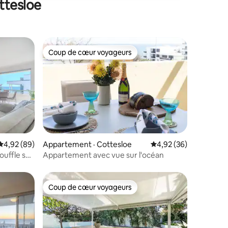
ttesloe
Coup de cœur voyageurs
Coup de cœur voyageurs
res
Note moyenne de 4,92 sur 5, 89 commentaires
4,92 (89)
Appartement · Cottesloe
Note moyenne de 4,92
4,92 (36)
ouffle sur
Appartement avec vue sur l'océan
Coup de cœur voyageurs
Coup de cœur voyageurs