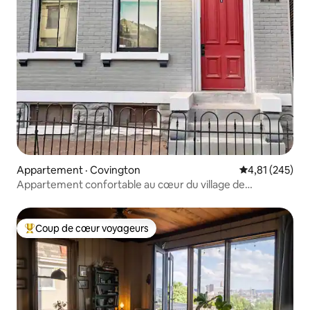
Appartement · Covington
Note moyenne 
4,81 (245)
Appartement confortable au cœur du village de
Mainstrasse
Coup de cœur voyageurs
Coup de cœur voyageurs parmi les plus aimés