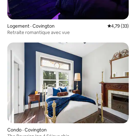
Logement · Covington
Note moyenne
4,79 (33)
Retraite romantique avec vue
Condo · Covington