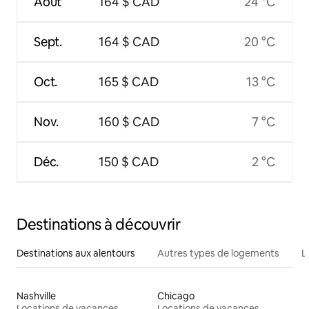
Août
164 $ CAD
24 °C
Sept.
164 $ CAD
20 °C
Oct.
165 $ CAD
13 °C
Nov.
160 $ CAD
7 °C
Déc.
150 $ CAD
2 °C
Destinations à découvrir
Destinations aux alentours
Autres types de logements
L
Nashville
Chicago
Locations de vacances
Locations de vacances