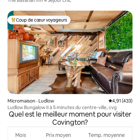
The Bavarian Inn 4 Séjour chic
Coup de cœur voyageurs
Coup de cœur voyageurs parmi les plus aimés
Micromaison · Ludlow
Note moyenne 
4,91 (433)
Ludlow Bungalow II à 5 minutes du centre-ville, cvg
Quel est le meilleur moment pour visiter
Covington?
Mois
Prix moyen
Temp. moyenne