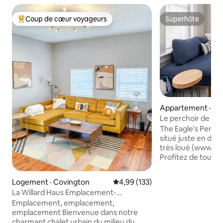
Coup de cœur voyageurs
Superhôte
Coup de cœur voyageurs parmi les plus aimés
Superhôte
Appartement · Co
Le perchoir de l'ai
équipé
The Eagle's Perch
situé juste en des
très loué (www.ai
Profitez de tout c
besoin lors d'un v
appartement bien
Logement · Covington
Note moyenne de 4,99 sur 5, 1
4,99 (133)
magnifiquement ré
La Willard Haus Emplacement-
historique de Covington, 
Emplacement-Emplacement
Emplacement, emplacement,
à quelques pas des
emplacement Bienvenue dans notre
magasins, et à qu
charmant chalet urbain du milieu du