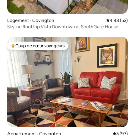
Logement · Covington
Note moyenne
4,98 (52)
Skyline Rooftop Vista Downtown at SouthGate House
Coup de cœur voyageurs
Coup de cœur voyageurs parmi les plus aimés
Appartement · Covington
Note moye
5 (97)