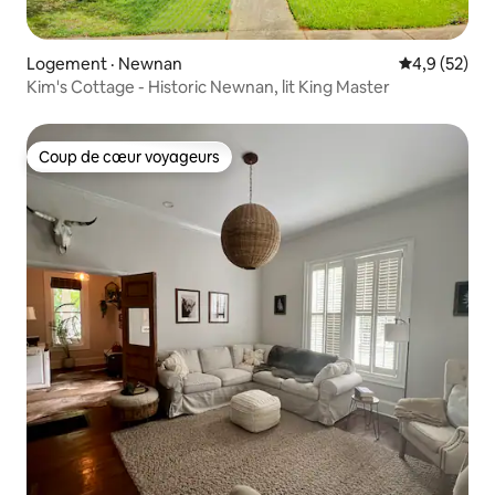
Logement · Newnan
Note moyenn
4,9 (52)
Kim's Cottage - Historic Newnan, lit King Master
Coup de cœur voyageurs
Coup de cœur voyageurs