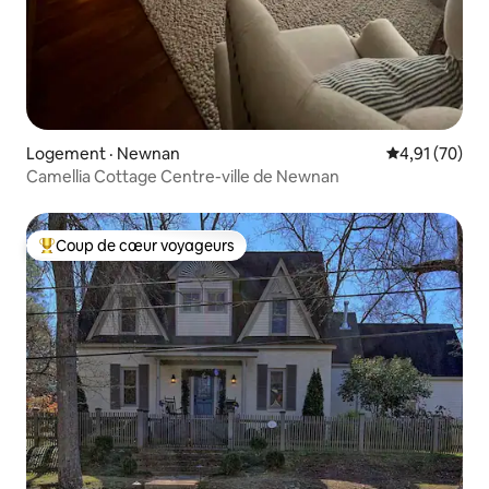
Logement · Newnan
Note moyenne
4,91 (70)
Camellia Cottage Centre-ville de Newnan
Coup de cœur voyageurs
Coup de cœur voyageurs parmi les plus aimés