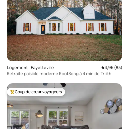
Logement · Fayetteville
Note moyenne
4,96 (85)
Retraite paisible moderne RootSong à 4 min de Trilith
Coup de cœur voyageurs
Coup de cœur voyageurs parmi les plus aimés