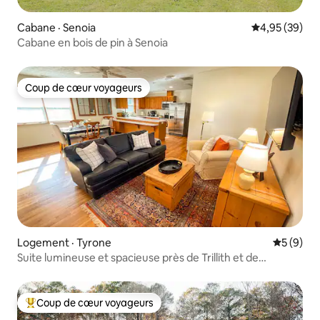
Cabane · Senoia
Note moyenne
4,95 (39)
Cabane en bois de pin à Senoia
Coup de cœur voyageurs
Coup de cœur voyageurs
Logement · Tyrone
Note moy
5 (9)
Suite lumineuse et spacieuse près de Trillith et de
l'aéroport ATL
Coup de cœur voyageurs
Coup de cœur voyageurs parmi les plus aimés