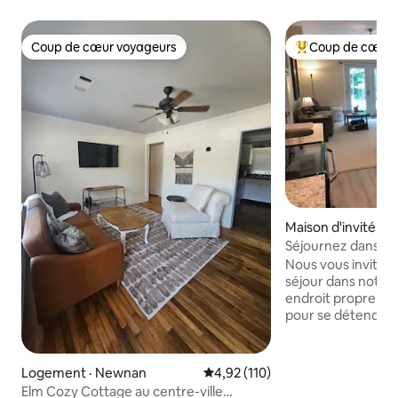
Coup de cœur voyageurs
Coup de cœur 
Coup de cœur voyageurs
Coup de cœur voy
Maison d'invité ·
Séjournez dans le 
Nous vous invitons
séjour dans notre d
endroit propre, ef
pour se détendre
8 minutes de l'I-8
30 minutes de l'aé
d'Atlanta. Proche
Logement · Newnan
Note moyenne de 4,92 sur 5, 1
4,92 (110)
magasins : Ashley Par
Elm Cozy Cottage au centre-ville