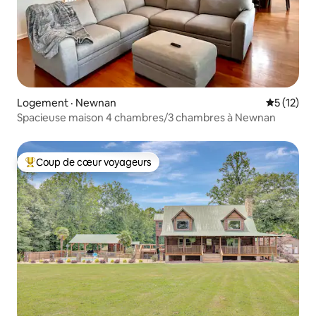
Logement · Newnan
Note moye
5 (12)
Spacieuse maison 4 chambres/3 chambres à Newnan
Coup de cœur voyageurs
Coup de cœur voyageurs parmi les plus aimés