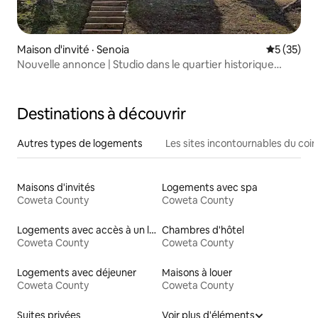
Maison d'invité · Senoia
Note moye
5 (35)
Nouvelle annonce | Studio dans le quartier historique
accessible à pied
Destinations à découvrir
Autres types de logements
Les sites incontournables du coin
Maisons d'invités
Logements avec spa
Coweta County
Coweta County
Logements avec accès à un lac
Chambres d'hôtel
Coweta County
Coweta County
Logements avec déjeuner
Maisons à louer
Coweta County
Coweta County
Suites privées
Voir plus d'éléments