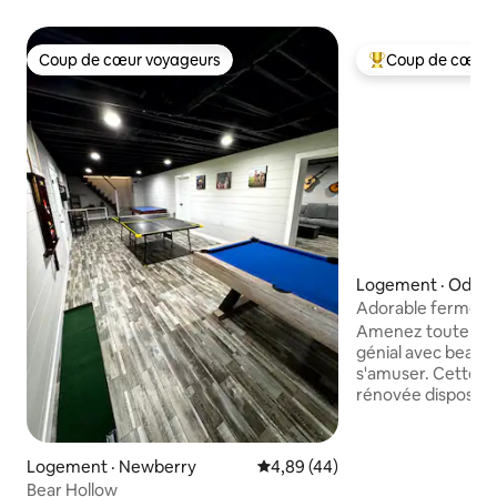
Coup de cœur voyageurs
Coup de cœur 
Coup de cœur voyageurs
Coup de cœur voy
Logement · Odon
Adorable ferme à
Amenez toute la fa
génial avec beauc
s'amuser. Cette 
rénovée dispose d
de bain complètes,
canapé convertib
grande pièce avec 
Logement · Newberry
Note moyenne de 4,89 sur 5, 
4,89 (44)
d'une piscine creus
Bear Hollow