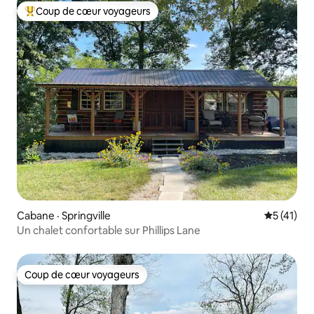
Coup de cœur voyageurs
Coup de cœur voyageurs parmi les plus aimés
Cabane · Springville
Note moye
5 (41)
Un chalet confortable sur Phillips Lane
Coup de cœur voyageurs
Coup de cœur voyageurs