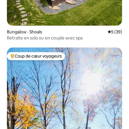
Bungalow · Shoals
Note moye
5 (39)
Retraite en solo ou en couple avec spa
Coup de cœur voyageurs
Coup de cœur voyageurs parmi les plus aimés