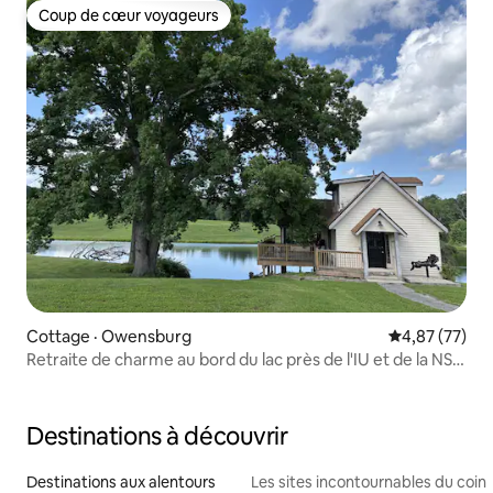
Coup de cœur voyageurs
Coup de cœur voyageurs
Cottage · Owensburg
Note moyenne
4,87 (77)
Retraite de charme au bord du lac près de l'IU et de la NSA
Crane
Destinations à découvrir
Destinations aux alentours
Les sites incontournables du coin